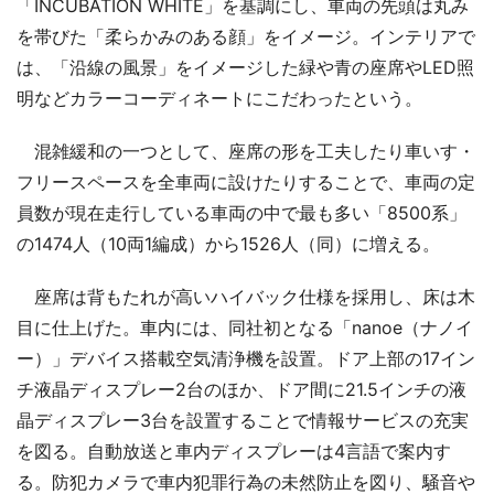
「INCUBATION WHITE」を基調にし、車両の先頭は丸み
を帯びた「柔らかみのある顔」をイメージ。インテリアで
は、「沿線の風景」をイメージした緑や青の座席やLED照
明などカラーコーディネートにこだわったという。
混雑緩和の一つとして、座席の形を工夫したり車いす・
フリースペースを全車両に設けたりすることで、車両の定
員数が現在走行している車両の中で最も多い「8500系」
の1474人（10両1編成）から1526人（同）に増える。
座席は背もたれが高いハイバック仕様を採用し、床は木
目に仕上げた。車内には、同社初となる「nanoe（ナノイ
ー）」デバイス搭載空気清浄機を設置。ドア上部の17イン
チ液晶ディスプレー2台のほか、ドア間に21.5インチの液
晶ディスプレー3台を設置することで情報サービスの充実
を図る。自動放送と車内ディスプレーは4言語で案内す
る。防犯カメラで車内犯罪行為の未然防止を図り、騒音や