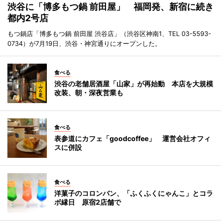
渋谷に「博多もつ鍋 前田屋」 福岡発、新宿に続き
都内2号店
もつ鍋店「博多もつ鍋 前田屋 渋谷店」（渋谷区神南1、TEL 03-5593-
0734）が7月19日、渋谷・神宮通りにオープンした。
食べる
渋谷の老舗居酒屋「山家」が再始動 本店を大規模
改装、朝・深夜営業も
食べる
表参道にカフェ「goodcoffee」 運営会社オフィ
スに併設
食べる
洋菓子のコロンバン、「ふくふくにゃんこ」とコラ
ボ縁日 原宿2店舗で