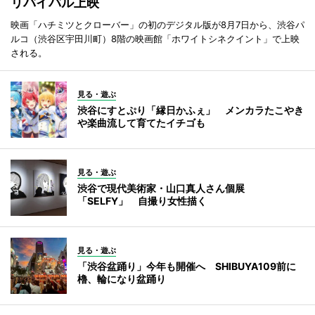
リバイバル上映
映画「ハチミツとクローバー」の初のデジタル版が8月7日から、渋谷パ
ルコ（渋谷区宇田川町）8階の映画館「ホワイトシネクイント」で上映
される。
見る・遊ぶ
渋谷にすとぷり「縁日かふぇ」 メンカラたこやき
や楽曲流して育てたイチゴも
見る・遊ぶ
渋谷で現代美術家・山口真人さん個展
「SELFY」 自撮り女性描く
見る・遊ぶ
「渋谷盆踊り」今年も開催へ SHIBUYA109前に
櫓、輪になり盆踊り