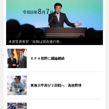
木原官房長官「拉致は現在進行形」
ＥＰＡ視野に議論継続
東海大甲府が２回戦へ 高校野球