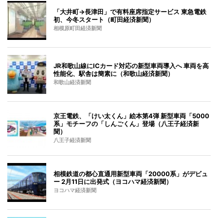
「大井町→長津田」で有料座席指定サービス 東急電鉄
初、今冬スタート（町田経済新聞）
相模原町田経済新聞
JR和歌山線にICカード対応の新型車両導入へ 車両を高
性能化、駅舎は簡素に（和歌山経済新聞）
和歌山経済新聞
京王電鉄、「けい太くん」絵本第4弾 新型車両「5000
系」モチーフの「しんごくん」登場（八王子経済新
聞）
八王子経済新聞
相模鉄道の都心直通用新型車両「20000系」がデビュ
ー 2月11日に出発式（ヨコハマ経済新聞）
ヨコハマ経済新聞