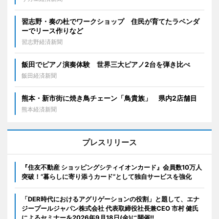
習志野・奏の杜でワークショップ 住民が育てたラベンダ
ーでリース作りなど
習志野経済新聞
飯田でピアノ演奏体験 世界三大ピアノ2台を弾き比べ
飯田経済新聞
熊本・新市街に焼き鳥チェーン「鳥貴族」 県内2店舗目
熊本経済新聞
プレスリリース
『住友不動産 ショッピングシティイオンカード』会員数10万人
突破！“暮らしに寄り添うカード”として独自サービスを強化
「DER時代におけるアグリゲーションの役割」と題して、エナ
ジープールジャパン株式会社 代表取締役社長兼CEO 市村 健氏
によるセミナーを2026年9月18日(金)に開催!!