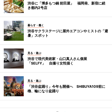
渋谷に「博多もつ鍋 前田屋」 福岡発、新宿に続
き都内2号店
暮らす・働く
渋谷サクラステージに屋外エアコンやミストの「避
暑」スポット
見る・遊ぶ
渋谷で現代美術家・山口真人さん個展
「SELFY」 自撮り女性描く
見る・遊ぶ
「渋谷盆踊り」今年も開催へ SHIBUYA109前に
櫓、輪になり盆踊り