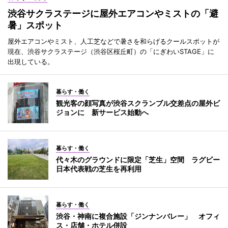
渋谷サクラステージに屋外エアコンやミストの「避
暑」スポット
屋外エアコンやミスト、人工芝などで暑さを和らげるクールスポットが
現在、渋谷サクラステージ（渋谷区桜丘町）の「にぎわいSTAGE」に
出現している。
暮らす・働く
観光客の顔写真が渋谷スクランブル交差点の屋外ビ
ジョンに 新サービス始動へ
暮らす・働く
代々木のグラウンドに限定「芝生」空間 ラグビー
日本代表戦の芝生を再利用
暮らす・働く
渋谷・神南に複合施設「ジンナンバレー」 オフィ
ス・店舗・ホテル併設