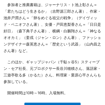
参加者と推薦書籍は、ジャーナリス・ト池上彰さん＝
「君たちはどう生きるか」（吉野源三郎さん著）、作家・
池井戸潤さん＝「卵をめぐる祖父の戦争」（デイヴィッ
ド・ベニオフさん著）、女優・戸田恵梨香さん＝「日日是
好日」（森下典子さん著）、横綱・白鵬翔さん＝「神なる
オオカミ」（姜戎（ジャン・ロン）さん著）、ファッショ
ンデザイナー森英恵さん＝「歴史という武器」（山内昌之
さん著）など。
このほか、ギャップジャパン（千駄ヶ谷5）スティーブ
ン・セア社長、元プロボクサー長谷川穂積さん、落語家・
三遊亭歌る多（かるた）さん、料理家・栗原心平さんらも
参加している。
開催時間は10時～16時。入場無料。