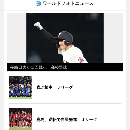
ワールドフォトニュース
長崎日大が２回戦へ 高校野球
喜ぶ植中 Ｊリーグ
鹿島、逆転で白星発進 Ｊリーグ