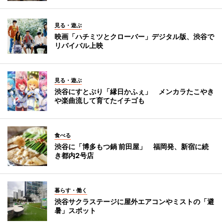
見る・遊ぶ
映画「ハチミツとクローバー」デジタル版、渋谷で
リバイバル上映
見る・遊ぶ
渋谷にすとぷり「縁日かふぇ」 メンカラたこやき
や楽曲流して育てたイチゴも
食べる
渋谷に「博多もつ鍋 前田屋」 福岡発、新宿に続
き都内2号店
暮らす・働く
渋谷サクラステージに屋外エアコンやミストの「避
暑」スポット