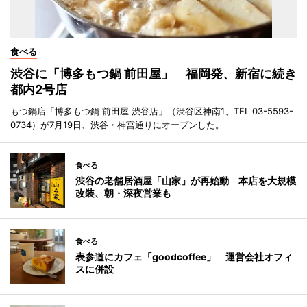
食べる
渋谷に「博多もつ鍋 前田屋」 福岡発、新宿に続き
都内2号店
もつ鍋店「博多もつ鍋 前田屋 渋谷店」（渋谷区神南1、TEL 03-5593-
0734）が7月19日、渋谷・神宮通りにオープンした。
食べる
渋谷の老舗居酒屋「山家」が再始動 本店を大規模
改装、朝・深夜営業も
食べる
表参道にカフェ「goodcoffee」 運営会社オフィ
スに併設