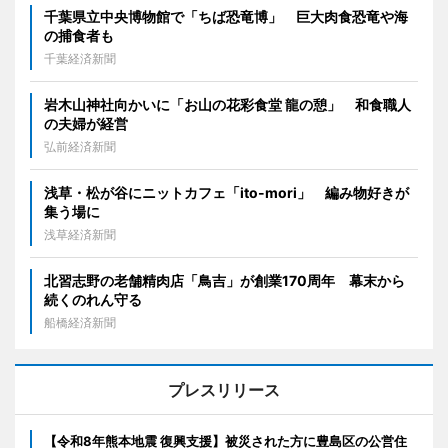
千葉県立中央博物館で「ちば恐竜博」 巨大肉食恐竜や海
の捕食者も
千葉経済新聞
岩木山神社向かいに「お山の花彩食堂 龍の憩」 和食職人
の夫婦が経営
弘前経済新聞
浅草・松が谷にニットカフェ「ito-mori」 編み物好きが
集う場に
浅草経済新聞
北習志野の老舗精肉店「鳥吉」が創業170周年 幕末から
続くのれん守る
船橋経済新聞
プレスリリース
【令和8年熊本地震 復興支援】被災された方に豊島区の公営住