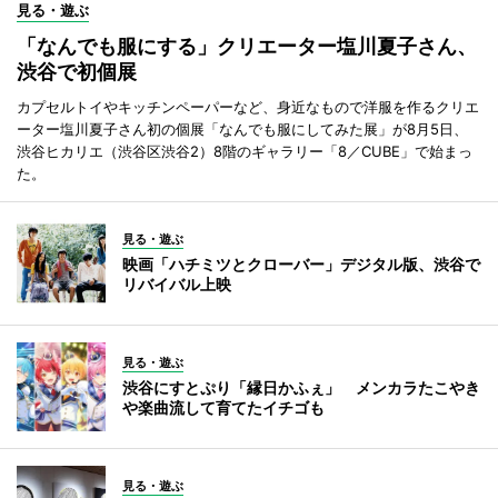
見る・遊ぶ
「なんでも服にする」クリエーター塩川夏子さん、
渋谷で初個展
カプセルトイやキッチンペーパーなど、身近なもので洋服を作るクリエ
ーター塩川夏子さん初の個展「なんでも服にしてみた展」が8月5日、
渋谷ヒカリエ（渋谷区渋谷2）8階のギャラリー「8／CUBE」で始まっ
た。
見る・遊ぶ
映画「ハチミツとクローバー」デジタル版、渋谷で
リバイバル上映
見る・遊ぶ
渋谷にすとぷり「縁日かふぇ」 メンカラたこやき
や楽曲流して育てたイチゴも
見る・遊ぶ