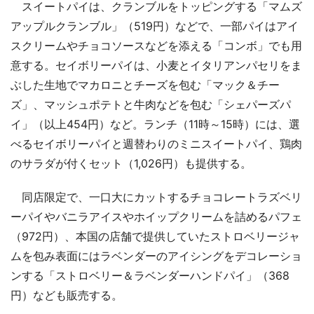
スイートパイは、クランブルをトッピングする「マムズ
アップルクランブル」（519円）などで、一部パイはアイ
スクリームやチョコソースなどを添える「コンボ」でも用
意する。セイボリーパイは、小麦とイタリアンパセリをま
ぶした生地でマカロニとチーズを包む「マック＆チー
ズ」、マッシュポテトと牛肉などを包む「シェパーズパ
イ」（以上454円）など。ランチ（11時～15時）には、選
べるセイボリーパイと週替わりのミニスイートパイ、鶏肉
のサラダが付くセット（1,026円）も提供する。
同店限定で、一口大にカットするチョコレートラズベリ
ーパイやバニラアイスやホイップクリームを詰めるパフェ
（972円）、本国の店舗で提供していたストロベリージャ
ムを包み表面にはラベンダーのアイシングをデコレーショ
ンする「ストロベリー＆ラベンダーハンドパイ」（368
円）なども販売する。