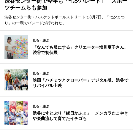
渋谷センター街で今年も「七夕パレード」 スポー
ツチームらも参加
渋谷センター街・バスケットボールストリートで8月7日、「七夕まつ
り」の一環でパレードが行われた。
見る・遊ぶ
「なんでも服にする」クリエーター塩川夏子さん、
渋谷で初個展
見る・遊ぶ
映画「ハチミツとクローバー」デジタル版、渋谷で
リバイバル上映
見る・遊ぶ
渋谷にすとぷり「縁日かふぇ」 メンカラたこやき
や楽曲流して育てたイチゴも