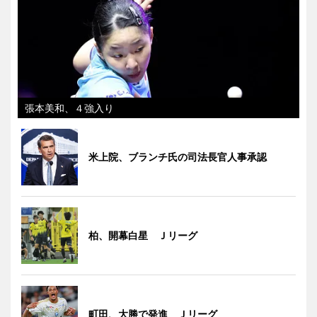
張本美和、４強入り
米上院、ブランチ氏の司法長官人事承認
柏、開幕白星 Ｊリーグ
町田、大勝で発進 Ｊリーグ