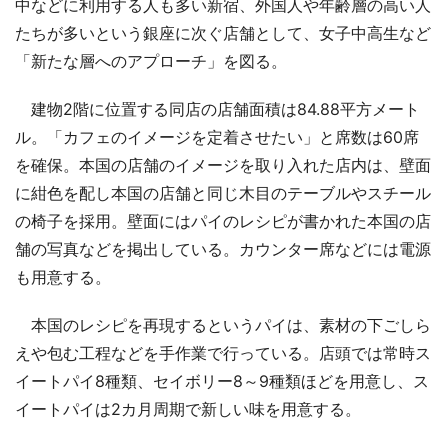
中などに利用する人も多い新宿、外国人や年齢層の高い人
たちが多いという銀座に次ぐ店舗として、女子中高生など
「新たな層へのアプローチ」を図る。
建物2階に位置する同店の店舗面積は84.88平方メート
ル。「カフェのイメージを定着させたい」と席数は60席
を確保。本国の店舗のイメージを取り入れた店内は、壁面
に紺色を配し本国の店舗と同じ木目のテーブルやスチール
の椅子を採用。壁面にはパイのレシピが書かれた本国の店
舗の写真などを掲出している。カウンター席などには電源
も用意する。
本国のレシピを再現するというパイは、素材の下ごしら
えや包む工程などを手作業で行っている。店頭では常時ス
イートパイ8種類、セイボリー8～9種類ほどを用意し、ス
イートパイは2カ月周期で新しい味を用意する。