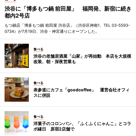
渋谷に「博多もつ鍋 前田屋」 福岡発、新宿に続き
都内2号店
もつ鍋店「博多もつ鍋 前田屋 渋谷店」（渋谷区神南1、TEL 03-5593-
0734）が7月19日、渋谷・神宮通りにオープンした。
食べる
渋谷の老舗居酒屋「山家」が再始動 本店を大規模
改装、朝・深夜営業も
食べる
表参道にカフェ「goodcoffee」 運営会社オフィ
スに併設
食べる
洋菓子のコロンバン、「ふくふくにゃんこ」とコラ
ボ縁日 原宿2店舗で