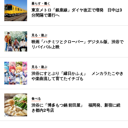
暮らす・働く
東京メトロ「銀座線」ダイヤ改正で増発 日中は3
分間隔で運行へ
見る・遊ぶ
映画「ハチミツとクローバー」デジタル版、渋谷で
リバイバル上映
見る・遊ぶ
渋谷にすとぷり「縁日かふぇ」 メンカラたこやき
や楽曲流して育てたイチゴも
食べる
渋谷に「博多もつ鍋 前田屋」 福岡発、新宿に続
き都内2号店