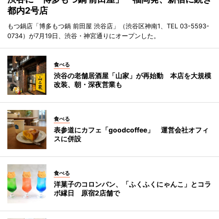
都内2号店
もつ鍋店「博多もつ鍋 前田屋 渋谷店」（渋谷区神南1、TEL 03-5593-
0734）が7月19日、渋谷・神宮通りにオープンした。
食べる
渋谷の老舗居酒屋「山家」が再始動 本店を大規模
改装、朝・深夜営業も
食べる
表参道にカフェ「goodcoffee」 運営会社オフィ
スに併設
食べる
洋菓子のコロンバン、「ふくふくにゃんこ」とコラ
ボ縁日 原宿2店舗で