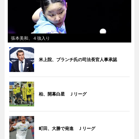
張本美和、４強入り
米上院、ブランチ氏の司法長官人事承認
柏、開幕白星 Ｊリーグ
町田、大勝で発進 Ｊリーグ