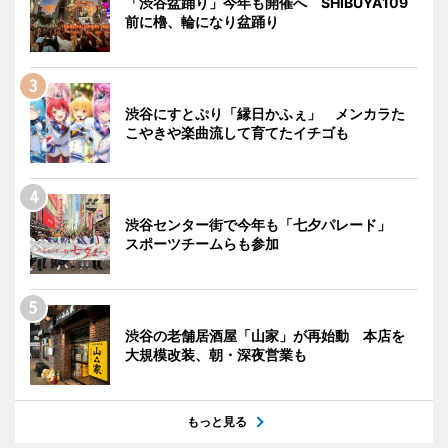
「渋谷盆踊り」今年も開催へ SHIBUYA109
前に櫓、輪になり盆踊り
渋谷にすとぷり「縁日かふぇ」 メンカラた
こやきや楽曲流して育てたイチゴも
渋谷センター街で今年も「七夕パレード」
スポーツチームらも参加
渋谷の老舗居酒屋「山家」が再始動 本店を
大規模改装、朝・深夜営業も
もっと見る