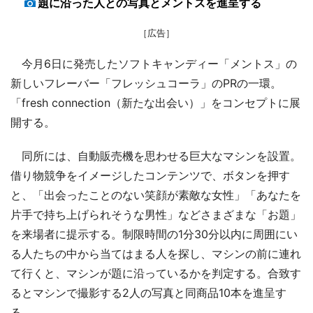
題に沿った人との写真とメントスを進呈する
［広告］
今月6日に発売したソフトキャンディー「メントス」の
新しいフレーバー「フレッシュコーラ」のPRの一環。
「fresh connection（新たな出会い）」をコンセプトに展
開する。
同所には、自動販売機を思わせる巨大なマシンを設置。
借り物競争をイメージしたコンテンツで、ボタンを押す
と、「出会ったことのない笑顔が素敵な女性」「あなたを
片手で持ち上げられそうな男性」などさまざまな「お題」
を来場者に提示する。制限時間の1分30分以内に周囲にい
る人たちの中から当てはまる人を探し、マシンの前に連れ
て行くと、マシンが題に沿っているかを判定する。合致す
るとマシンで撮影する2人の写真と同商品10本を進呈す
る。