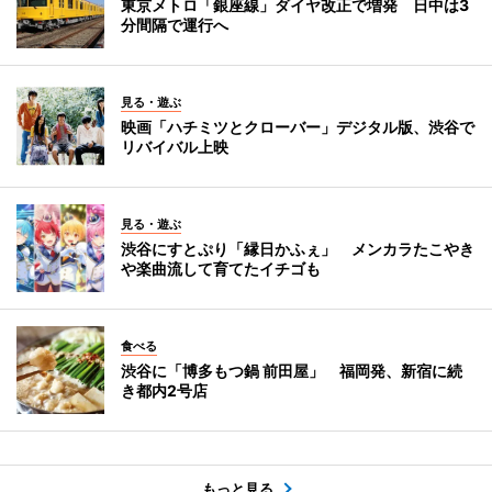
東京メトロ「銀座線」ダイヤ改正で増発 日中は3
分間隔で運行へ
見る・遊ぶ
映画「ハチミツとクローバー」デジタル版、渋谷で
リバイバル上映
見る・遊ぶ
渋谷にすとぷり「縁日かふぇ」 メンカラたこやき
や楽曲流して育てたイチゴも
食べる
渋谷に「博多もつ鍋 前田屋」 福岡発、新宿に続
き都内2号店
もっと見る