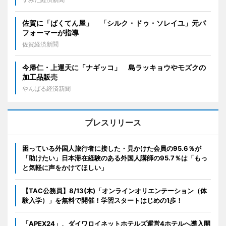
佐賀に「ばくてん屋」 「シルク・ドゥ・ソレイユ」元パ
フォーマーが指導
佐賀経済新聞
今帰仁・上運天に「ナギッコ」 島ラッキョウやモズクの
加工品販売
やんばる経済新聞
プレスリリース
困っている外国人旅行者に接した・見かけた会員の95.6％が
「助けたい」日本滞在経験のある外国人講師の95.7％は「もっ
と気軽に声をかけてほしい」
【TAC公務員】8/13(木)「オンラインオリエンテーション（体
験入学）」を無料で開催！学習スタートはじめの1歩！
「APEX24」、ダイワロイネットホテルズ運営4ホテルへ導入開