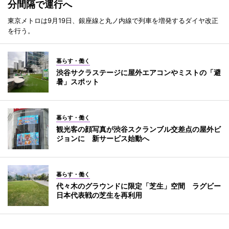
分間隔で運行へ
東京メトロは9月19日、銀座線と丸ノ内線で列車を増発するダイヤ改正
を行う。
暮らす・働く
渋谷サクラステージに屋外エアコンやミストの「避
暑」スポット
暮らす・働く
観光客の顔写真が渋谷スクランブル交差点の屋外ビ
ジョンに 新サービス始動へ
暮らす・働く
代々木のグラウンドに限定「芝生」空間 ラグビー
日本代表戦の芝生を再利用