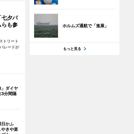
「七夕パ
ムらも参
ホルムズ通航で「進展」
ストリート
でパレードが
もっと見る
線」ダイヤ
は3分間隔
縁日かふ
こやきや楽