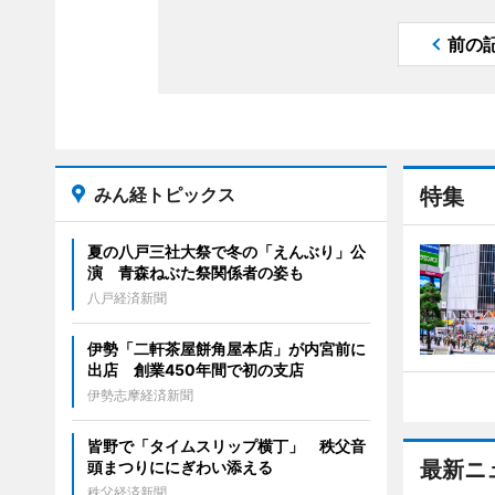
前の
みん経トピックス
特集
夏の八戸三社大祭で冬の「えんぶり」公
演 青森ねぶた祭関係者の姿も
八戸経済新聞
伊勢「二軒茶屋餅角屋本店」が内宮前に
出店 創業450年間で初の支店
伊勢志摩経済新聞
皆野で「タイムスリップ横丁」 秩父音
最新ニ
頭まつりににぎわい添える
秩父経済新聞