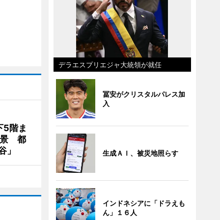
デラエスプリエジャ大統領が就任
冨安がクリスタルパレス加
入
下5階ま
夜景 都
谷」
生成ＡＩ、被災地照らす
インドネシアに「ドラえも
ん」１６人