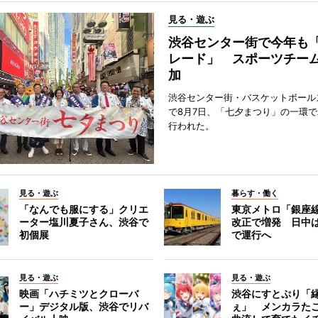
見る・遊ぶ
渋谷センター街で今年も
レード」 スポーツチー
加
渋谷センター街・バスケットボール
で8月7日、「七夕まつり」の一環
行われた。
見る・遊ぶ
暮らす・働く
「なんでも服にする」クリエ
東京メトロ「銀座
ーター塩川夏子さん、渋谷で
改正で増発 日中
初個展
で運行へ
見る・遊ぶ
見る・遊ぶ
映画「ハチミツとクローバ
渋谷にすとぷり「
ー」デジタル版、渋谷でリバ
ぇ」 メンカラた