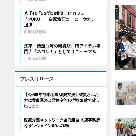
八千代「52間の縁側」にカフェ
「PUKU」 自家焙煎コーヒーやカレー
提供
船橋経済新聞
江東・清澄白河の雑貨店、猫アイテム専
門店「ネコシカ」としてリニューアル
江東経済新聞
プレスリリース
【令和8年熊本地震 復興支援】被災された
方に豊島区の公営住宅等10戸を無償で貸し
出します
医療介護ネットワーク協同組合 本店事務所
をサンシャイン60へ移転