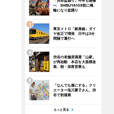
「渋谷盆踊り」今年も開催
へ SHIBUYA109前に櫓、
輪になり盆踊り
東京メトロ「銀座線」ダイ
ヤ改正で増発 日中は3分
間隔で運行へ
渋谷の老舗居酒屋「山家」
が再始動 本店を大規模改
装、朝・深夜営業も
「なんでも服にする」クリ
エーター塩川夏子さん、渋
谷で初個展
もっと見る