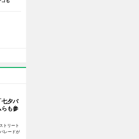
チゴも
「七夕パ
ムらも参
ストリート
でパレードが