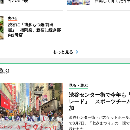
イバル上映
曲流して育てたイ
食べる
渋谷に「博多もつ鍋 前田
屋」 福岡発、新宿に続き都
内2号店
もっと見る
遊ぶ
見る・遊ぶ
渋谷センター街で今年も
レード」 スポーツチー
加
渋谷センター街・バスケットボール
で8月7日、「七夕まつり」の一環
行われた。