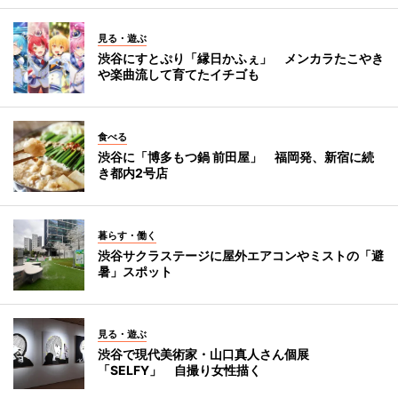
見る・遊ぶ
渋谷にすとぷり「縁日かふぇ」 メンカラたこやき
や楽曲流して育てたイチゴも
食べる
渋谷に「博多もつ鍋 前田屋」 福岡発、新宿に続
き都内2号店
暮らす・働く
渋谷サクラステージに屋外エアコンやミストの「避
暑」スポット
見る・遊ぶ
渋谷で現代美術家・山口真人さん個展
「SELFY」 自撮り女性描く