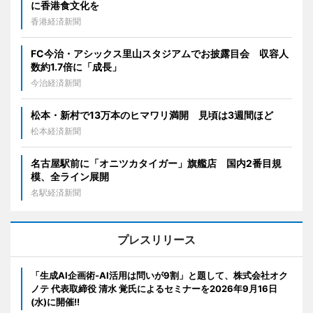
に香港食文化を
香港経済新聞
FC今治・アシックス里山スタジアムでお披露目会 収容人
数約1.7倍に「成長」
今治経済新聞
松本・新村で13万本のヒマワリ満開 見頃は3週間ほど
松本経済新聞
名古屋駅前に「オニツカタイガー」旗艦店 国内2番目規
模、全ライン展開
名駅経済新聞
プレスリリース
「生成AI企画術-AI活用は問いが9割」と題して、株式会社オク
ノテ 代表取締役 清水 覚氏によるセミナーを2026年9月16日
(水)に開催!!