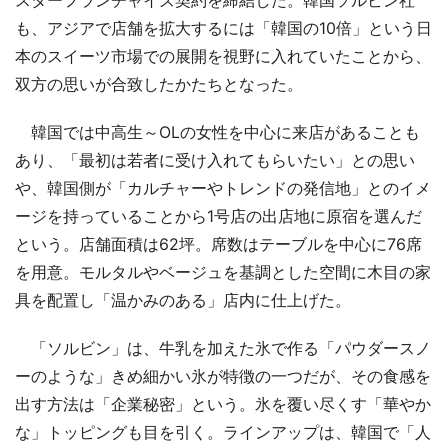
も、アジアで店舗を拡大するには「韓国の10倍」という日
本のスイーツ市場での展開を視野に入れていたことから、
双方の思いが合致したかたちとなった。
韓国では中高生～OLの女性を中心に来店があることも
あり、「最初は若者に受け入れてもらいたい」との思い
や、韓国側が「カルチャーやトレンドの発信地」とのイメ
ージを持っていることから1号店の出店地に原宿を選んだ
という。店舗面積は62坪。席数はテーブルを中心に76席
を用意。モルタルやベージュを基調とした空間に木目の家
具を配置し「温かみのある」店内に仕上げた。
「ソルビン」は、牛乳を加えた氷で作る「パウダースノ
ーのような」きめ細かい氷が特徴の一つだが、その食感を
出す方法は「企業秘密」という。氷を覆い尽くす「華やか
な」トッピングも目を引く。ラインアップは、韓国で「人