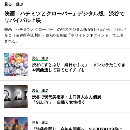
見る・遊ぶ
映画「ハチミツとクローバー」デジタル版、渋谷で
リバイバル上映
映画「ハチミツとクローバー」の初のデジタル版が8月7日から、渋谷パ
ルコ（渋谷区宇田川町）8階の映画館「ホワイトシネクイント」で上映
される。
見る・遊ぶ
渋谷にすとぷり「縁日かふぇ」 メンカラたこやき
や楽曲流して育てたイチゴも
見る・遊ぶ
渋谷で現代美術家・山口真人さん個展
「SELFY」 自撮り女性描く
見る・遊ぶ
「渋谷盆踊り」今年も開催へ SHIBUYA109前に