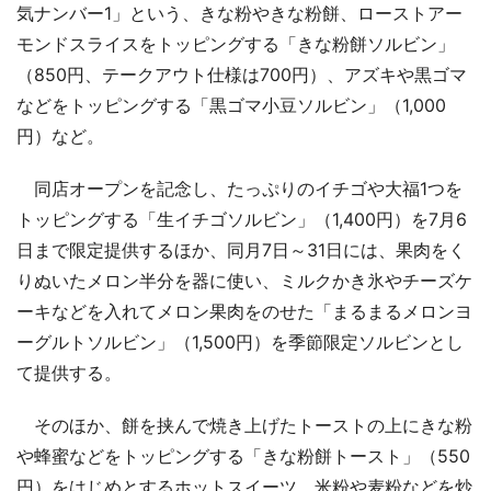
気ナンバー1」という、きな粉やきな粉餅、ローストアー
モンドスライスをトッピングする「きな粉餅ソルビン」
（850円、テークアウト仕様は700円）、アズキや黒ゴマ
などをトッピングする「黒ゴマ小豆ソルビン」（1,000
円）など。
同店オープンを記念し、たっぷりのイチゴや大福1つを
トッピングする「生イチゴソルビン」（1,400円）を7月6
日まで限定提供するほか、同月7日～31日には、果肉をく
りぬいたメロン半分を器に使い、ミルクかき氷やチーズケ
ーキなどを入れてメロン果肉をのせた「まるまるメロンヨ
ーグルトソルビン」（1,500円）を季節限定ソルビンとし
て提供する。
そのほか、餅を挟んで焼き上げたトーストの上にきな粉
や蜂蜜などをトッピングする「きな粉餅トースト」（550
円）をはじめとするホットスイーツ、米粉や麦粉などを炒