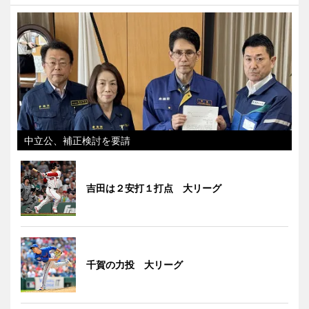
中立公、補正検討を要請
吉田は２安打１打点 大リーグ
千賀の力投 大リーグ