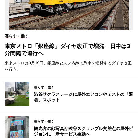
暮らす・働く
東京メトロ「銀座線」ダイヤ改正で増発 日中は3
分間隔で運行へ
東京メトロは9月19日、銀座線と丸ノ内線で列車を増発するダイヤ改正
を行う。
暮らす・働く
渋谷サクラステージに屋外エアコンやミストの「避
暑」スポット
暮らす・働く
観光客の顔写真が渋谷スクランブル交差点の屋外ビ
ジョンに 新サービス始動へ