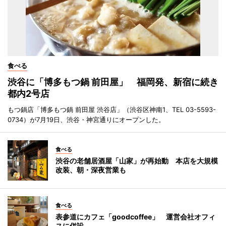
食べる
渋谷に「博多もつ鍋 前田屋」 福岡発、新宿に続き
都内2号店
もつ鍋店「博多もつ鍋 前田屋 渋谷店」（渋谷区神南1、TEL 03-5593-
0734）が7月19日、渋谷・神宮通りにオープンした。
食べる
渋谷の老舗居酒屋「山家」が再始動 本店を大規模
改装、朝・深夜営業も
食べる
表参道にカフェ「goodcoffee」 運営会社オフィ
スに併設