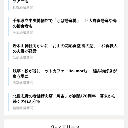
ツアーも
札幌経済新聞
千葉県立中央博物館で「ちば恐竜博」 巨大肉食恐竜や海
の捕食者も
千葉経済新聞
岩木山神社向かいに「お山の花彩食堂 龍の憩」 和食職人
の夫婦が経営
弘前経済新聞
浅草・松が谷にニットカフェ「ito-mori」 編み物好きが
集う場に
浅草経済新聞
北習志野の老舗精肉店「鳥吉」が創業170周年 幕末から
続くのれん守る
船橋経済新聞
プレスリリース