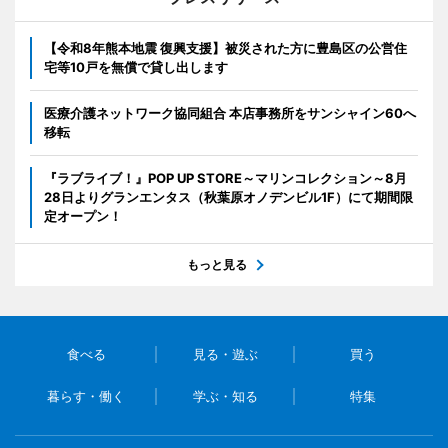
【令和8年熊本地震 復興支援】被災された方に豊島区の公営住
宅等10戸を無償で貸し出します
医療介護ネットワーク協同組合 本店事務所をサンシャイン60へ
移転
『ラブライブ！』POP UP STORE～マリンコレクション～8月
28日よりグランエンタス（秋葉原オノデンビル1F）にて期間限
定オープン！
もっと見る
食べる
見る・遊ぶ
買う
暮らす・働く
学ぶ・知る
特集