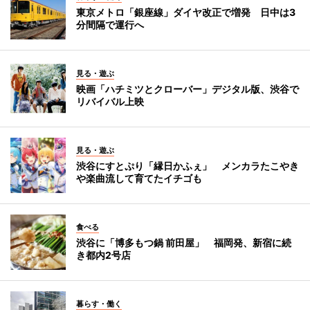
東京メトロ「銀座線」ダイヤ改正で増発 日中は3
分間隔で運行へ
見る・遊ぶ
映画「ハチミツとクローバー」デジタル版、渋谷で
リバイバル上映
見る・遊ぶ
渋谷にすとぷり「縁日かふぇ」 メンカラたこやき
や楽曲流して育てたイチゴも
食べる
渋谷に「博多もつ鍋 前田屋」 福岡発、新宿に続
き都内2号店
暮らす・働く