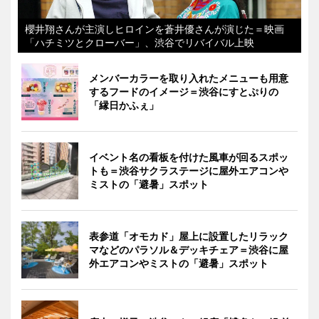
櫻井翔さんが主演しヒロインを蒼井優さんが演じた＝映画
「ハチミツとクローバー」、渋谷でリバイバル上映
メンバーカラーを取り入れたメニューも用意
するフードのイメージ＝渋谷にすとぷりの
「縁日かふぇ」
イベント名の看板を付けた風車が回るスポッ
トも＝渋谷サクラステージに屋外エアコンや
ミストの「避暑」スポット
表参道「オモカド」屋上に設置したリラック
マなどのパラソル＆デッキチェア＝渋谷に屋
外エアコンやミストの「避暑」スポット