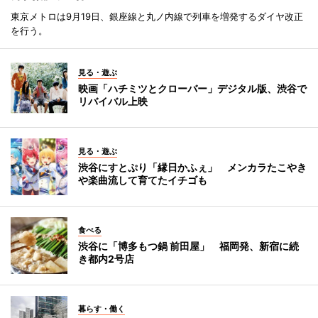
東京メトロは9月19日、銀座線と丸ノ内線で列車を増発するダイヤ改正
を行う。
見る・遊ぶ
映画「ハチミツとクローバー」デジタル版、渋谷で
リバイバル上映
見る・遊ぶ
渋谷にすとぷり「縁日かふぇ」 メンカラたこやき
や楽曲流して育てたイチゴも
食べる
渋谷に「博多もつ鍋 前田屋」 福岡発、新宿に続
き都内2号店
暮らす・働く