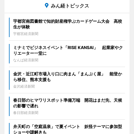
みん経トピックス
宇都宮南図書館で知的財産権学ぶカードゲーム大会 高校
生が体験
宇都宮経済新聞
ミナミでビジネスイベント「RISE KANSAI」 起業家やク
リエーター一堂に
なんば経済新聞
金沢・近江町市場入り口に肉まん「まんぷく屋」 能登か
ら移住、熊本支援も
金沢経済新聞
春日部のヒマワリスポット準備万端 開花はまだ先、天候
の影響で遅れ
春日部経済新聞
弁天町の「空庭温泉」で夏イベント 妖怪テーマに参加型
ショーや謎解きも