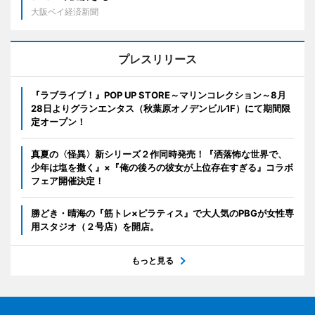
大阪ベイ経済新聞
プレスリリース
『ラブライブ！』POP UP STORE～マリンコレクション～8月
28日よりグランエンタス（秋葉原オノデンビル1F）にて期間限
定オープン！
真夏の〈怪異〉新シリーズ２作同時発売！『洒落怖な世界で、
少年は塩を撒く』×『俺の後ろの彼女が上位存在すぎる』コラボ
フェア開催決定！
勝どき・晴海の『筋トレ×ピラティス』で大人気のPBGが女性専
用スタジオ（２号店）を開店。
もっと見る