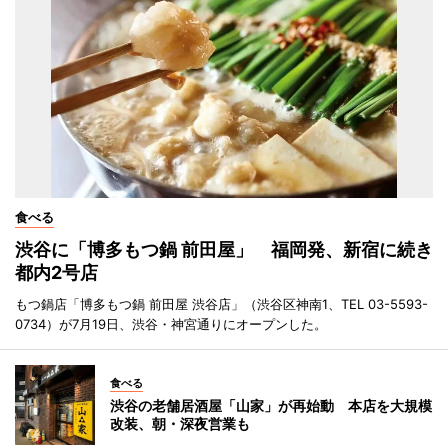
食べる
渋谷に「博多もつ鍋 前田屋」 福岡発、新宿に続き
都内2号店
もつ鍋店「博多もつ鍋 前田屋 渋谷店」（渋谷区神南1、TEL 03-5593-
0734）が7月19日、渋谷・神宮通りにオープンした。
食べる
渋谷の老舗居酒屋「山家」が再始動 本店を大規模
改装、朝・深夜営業も