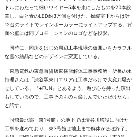
トルにわたって細いワイヤー5本を束にしたものを20本設
置し、白と青のLED約3万個を付けた。操縦室下からは計
12台のライトでレインボーカラーにライトアップする。背
面の壁には同プロモーションのロゴなどを投影。
同時に、同所をはじめ周辺工事現場の仮囲いをカラフル
な雪の結晶などのデザインに変更している。
東急電鉄の東急百貨店東横店解体工事事務所・所長の永
持理さんは「渋谷駅東口エリアは工事だらけで大変お騒が
せしている。『+FUN』とあるよう、遊び心を持った演出
もしているので、工事そのものも楽しんでいただけたら」
と話す。
同館最北部「東1号館」の地下では渋谷川移設に向けた
工事を進めており、東3号館は地上まで解体がほぼ終了。