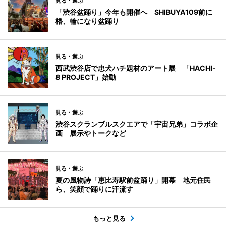
見る・遊ぶ
「渋谷盆踊り」今年も開催へ SHIBUYA109前に
櫓、輪になり盆踊り
見る・遊ぶ
西武渋谷店で忠犬ハチ題材のアート展 「HACHI-
8 PROJECT」始動
見る・遊ぶ
渋谷スクランブルスクエアで「宇宙兄弟」コラボ企
画 展示やトークなど
見る・遊ぶ
夏の風物詩「恵比寿駅前盆踊り」開幕 地元住民
ら、笑顔で踊りに汗流す
もっと見る