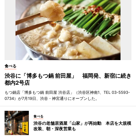
食べる
渋谷に「博多もつ鍋 前田屋」 福岡発、新宿に続き
都内2号店
もつ鍋店「博多もつ鍋 前田屋 渋谷店」（渋谷区神南1、TEL 03-5593-
0734）が7月19日、渋谷・神宮通りにオープンした。
食べる
渋谷の老舗居酒屋「山家」が再始動 本店を大規模
改装、朝・深夜営業も