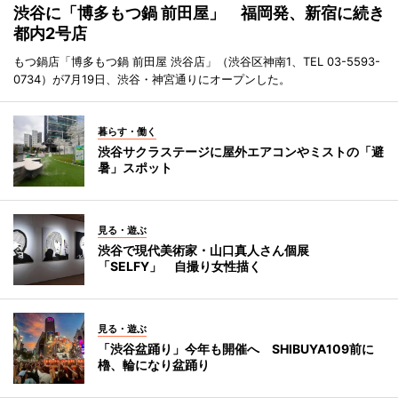
渋谷に「博多もつ鍋 前田屋」 福岡発、新宿に続き
都内2号店
もつ鍋店「博多もつ鍋 前田屋 渋谷店」（渋谷区神南1、TEL 03-5593-
0734）が7月19日、渋谷・神宮通りにオープンした。
暮らす・働く
渋谷サクラステージに屋外エアコンやミストの「避
暑」スポット
見る・遊ぶ
渋谷で現代美術家・山口真人さん個展
「SELFY」 自撮り女性描く
見る・遊ぶ
「渋谷盆踊り」今年も開催へ SHIBUYA109前に
櫓、輪になり盆踊り