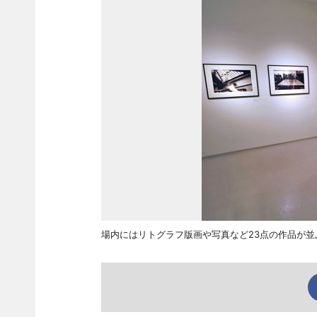
場内にはリトグラフ版画や写真など23点の作品が並ぶ©Da