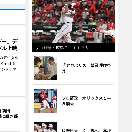
バー」デ
バル上映
プロ野球・広島７―１１巨人
のデジタル
谷区宇田川
「デジポリス」普及呼び掛
イント」で
け
プロ野球・オリックス１―
３楽天
 前田
宿に続き都
佐野日大、２回戦へ 高校