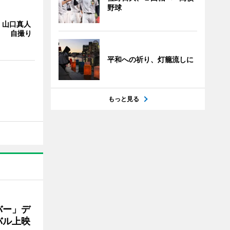
野球
・山口真人
Y」 自撮り
平和への祈り、灯籠流しに
もっと見る
バー」デ
バル上映