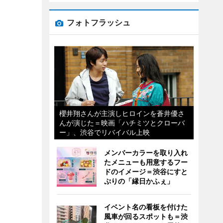
フォトフラッシュ
櫻井翔さんが主演しヒロインを蒼井優さ
んが演じた＝映画「ハチミツとクローバ
ー」、渋谷でリバイバル上映
メンバーカラーを取り入れ
たメニューも用意するフー
ドのイメージ＝渋谷にすと
ぷりの「縁日かふぇ」
イベント名の看板を付けた
風車が回るスポットも＝渋