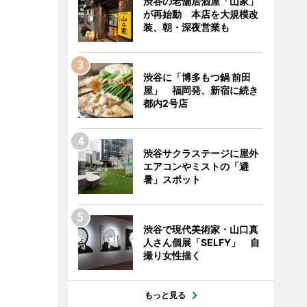
渋谷の老舗居酒屋「山家」
が再始動 本店を大規模改
装、朝・深夜営業も
渋谷に「博多もつ鍋 前田
屋」 福岡発、新宿に続き
都内2号店
渋谷サクラステージに屋外
エアコンやミストの「避
暑」スポット
渋谷で現代美術家・山口真
人さん個展「SELFY」 自
撮り女性描く
もっと見る