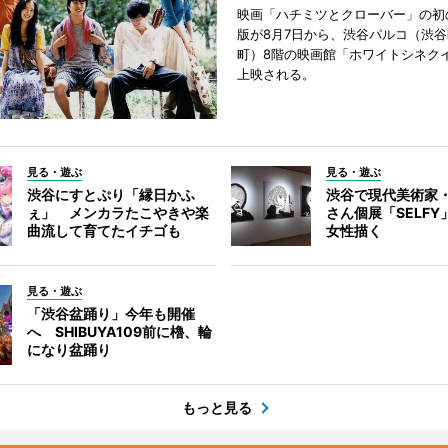
映画「ハチミツとクローバー」の初
版が8月7日から、渋谷パルコ（渋
町）8階の映画館「ホワイトシネク
上映される。
見る・遊ぶ
見る・遊ぶ
渋谷にすとぷり「縁日かふ
渋谷で現代美術家
ぇ」 メンカラたこやきや楽
さん個展「SELF
曲流して育てたイチゴも
女性描く
見る・遊ぶ
「渋谷盆踊り」今年も開催
へ SHIBUYA109前に櫓、輪
になり盆踊り
もっと見る