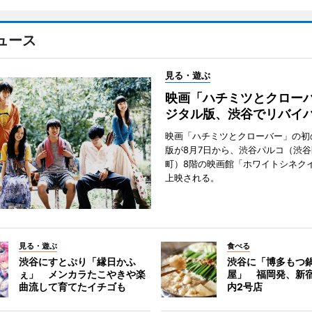
ュース
見る・遊ぶ
映画「ハチミツとクロー
ジタル版、渋谷でリバイ
映画「ハチミツとクローバー」の初
版が8月7日から、渋谷パルコ（渋
町）8階の映画館「ホワイトシネク
上映される。
見る・遊ぶ
食べる
渋谷にすとぷり「縁日かふ
渋谷に「博多もつ鍋
ぇ」 メンカラたこやきや楽
屋」 福岡発、新
曲流して育てたイチゴも
内2号店