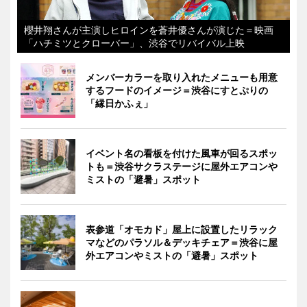
櫻井翔さんが主演しヒロインを蒼井優さんが演じた＝映画
「ハチミツとクローバー」、渋谷でリバイバル上映
メンバーカラーを取り入れたメニューも用意
するフードのイメージ＝渋谷にすとぷりの
「縁日かふぇ」
イベント名の看板を付けた風車が回るスポッ
トも＝渋谷サクラステージに屋外エアコンや
ミストの「避暑」スポット
表参道「オモカド」屋上に設置したリラック
マなどのパラソル＆デッキチェア＝渋谷に屋
外エアコンやミストの「避暑」スポット