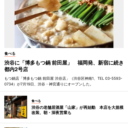
食べる
渋谷に「博多もつ鍋 前田屋」 福岡発、新宿に続き
都内2号店
もつ鍋店「博多もつ鍋 前田屋 渋谷店」（渋谷区神南1、TEL 03-5593-
0734）が7月19日、渋谷・神宮通りにオープンした。
食べる
渋谷の老舗居酒屋「山家」が再始動 本店を大規模
改装、朝・深夜営業も