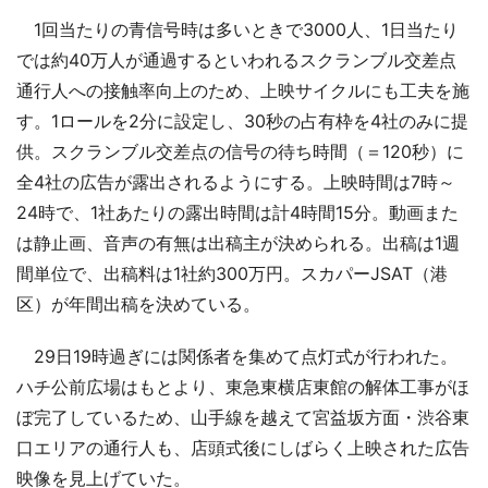
1回当たりの青信号時は多いときで3000人、1日当たり
では約40万人が通過するといわれるスクランブル交差点
通行人への接触率向上のため、上映サイクルにも工夫を施
す。1ロールを2分に設定し、30秒の占有枠を4社のみに提
供。スクランブル交差点の信号の待ち時間（＝120秒）に
全4社の広告が露出されるようにする。上映時間は7時～
24時で、1社あたりの露出時間は計4時間15分。動画また
は静止画、音声の有無は出稿主が決められる。出稿は1週
間単位で、出稿料は1社約300万円。スカパーJSAT（港
区）が年間出稿を決めている。
29日19時過ぎには関係者を集めて点灯式が行われた。
ハチ公前広場はもとより、東急東横店東館の解体工事がほ
ぼ完了しているため、山手線を越えて宮益坂方面・渋谷東
口エリアの通行人も、店頭式後にしばらく上映された広告
映像を見上げていた。