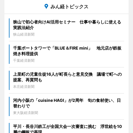
みん経トピックス
狭山で初心者向けAI活用セミナー 仕事や暮らしに使える
実践法紹介
狭山経済新聞
千葉ポートタワーで「BLUE＆FIRE mini」 地元店が鉄板
焼き料理提供
千葉経済新聞
上里町の児童生徒16人が町長らと意見交換 議場で町への
提案、再質問も
本庄経済新聞
河内小阪の「cuisine HAGI」が2周年 旬の食材使い、日
替わりで
東大阪経済新聞
平川・長谷川鉄工が全国大会一次審査に挑む 浮世絵を10
層の鋼板で再現