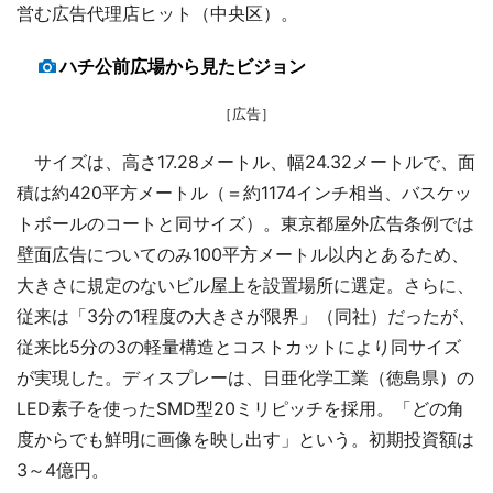
営む広告代理店ヒット（中央区）。
ハチ公前広場から見たビジョン
［広告］
サイズは、高さ17.28メートル、幅24.32メートルで、面
積は約420平方メートル（＝約1174インチ相当、バスケッ
トボールのコートと同サイズ）。東京都屋外広告条例では
壁面広告についてのみ100平方メートル以内とあるため、
大きさに規定のないビル屋上を設置場所に選定。さらに、
従来は「3分の1程度の大きさが限界」（同社）だったが、
従来比5分の3の軽量構造とコストカットにより同サイズ
が実現した。ディスプレーは、日亜化学工業（徳島県）の
LED素子を使ったSMD型20ミリピッチを採用。「どの角
度からでも鮮明に画像を映し出す」という。初期投資額は
3～4億円。