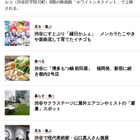
ルコ（渋谷区宇田川町）8階の映画館「ホワイトシネクイント」で上映
される。
見る・遊ぶ
渋谷にすとぷり「縁日かふぇ」 メンカラたこやき
や楽曲流して育てたイチゴも
食べる
渋谷に「博多もつ鍋 前田屋」 福岡発、新宿に続
き都内2号店
暮らす・働く
渋谷サクラステージに屋外エアコンやミストの「避
暑」スポット
見る・遊ぶ
渋谷で現代美術家・山口真人さん個展