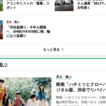
アコンやミストの「避暑」ス
さん個展「SELF
ポット
女性描く
見る・遊ぶ
「渋谷盆踊り」今年も開催
へ SHIBUYA109前に櫓、輪
になり盆踊り
もっと見る
遊ぶ
見る・遊ぶ
映画「ハチミツとクロー
ジタル版、渋谷でリバイ
映画「ハチミツとクローバー」の初
版が8月7日から、渋谷パルコ（渋