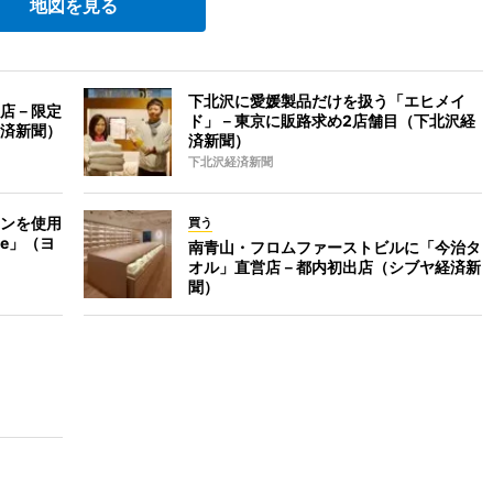
地図を見る
下北沢に愛媛製品だけを扱う「エヒメイ
店－限定
ド」－東京に販路求め2店舗目（下北沢経
済新聞）
済新聞）
下北沢経済新聞
ンを使用
買う
e」（ヨ
南青山・フロムファーストビルに「今治タ
オル」直営店－都内初出店（シブヤ経済新
聞）