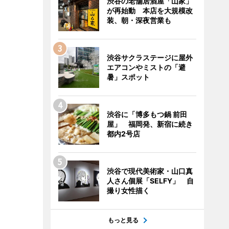
渋谷の老舗居酒屋「山家」
が再始動 本店を大規模改
装、朝・深夜営業も
渋谷サクラステージに屋外
エアコンやミストの「避
暑」スポット
渋谷に「博多もつ鍋 前田
屋」 福岡発、新宿に続き
都内2号店
渋谷で現代美術家・山口真
人さん個展「SELFY」 自
撮り女性描く
もっと見る