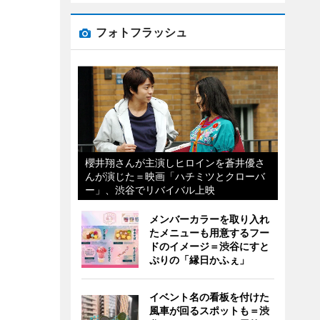
フォトフラッシュ
櫻井翔さんが主演しヒロインを蒼井優さ
んが演じた＝映画「ハチミツとクローバ
ー」、渋谷でリバイバル上映
メンバーカラーを取り入れ
たメニューも用意するフー
ドのイメージ＝渋谷にすと
ぷりの「縁日かふぇ」
イベント名の看板を付けた
風車が回るスポットも＝渋