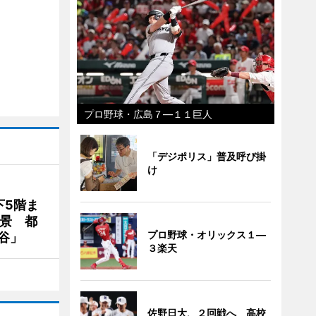
プロ野球・広島７―１１巨人
「デジポリス」普及呼び掛
け
下5階ま
夜景 都
プロ野球・オリックス１―
谷」
３楽天
佐野日大、２回戦へ 高校