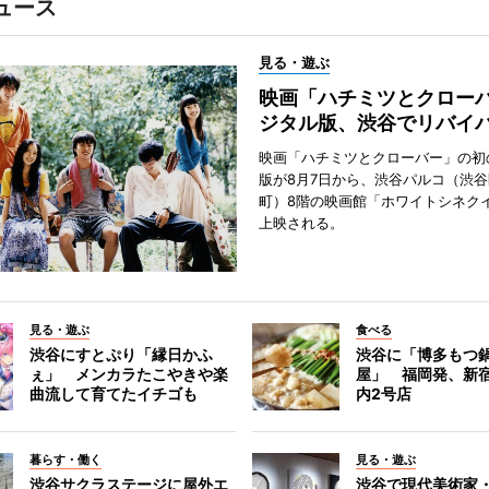
ュース
見る・遊ぶ
映画「ハチミツとクロー
ジタル版、渋谷でリバイ
映画「ハチミツとクローバー」の初
版が8月7日から、渋谷パルコ（渋
町）8階の映画館「ホワイトシネク
上映される。
見る・遊ぶ
食べる
渋谷にすとぷり「縁日かふ
渋谷に「博多もつ鍋
ぇ」 メンカラたこやきや楽
屋」 福岡発、新
曲流して育てたイチゴも
内2号店
暮らす・働く
見る・遊ぶ
渋谷サクラステージに屋外エ
渋谷で現代美術家