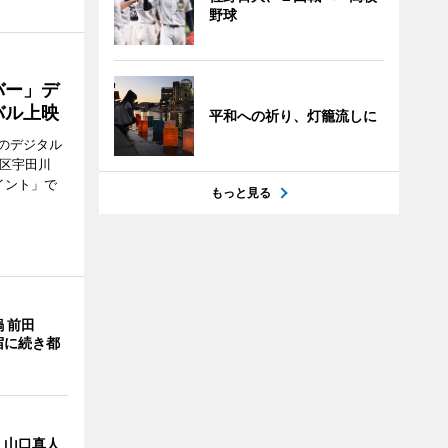
野球
バー」デ
バル上映
平和への祈り、灯籠流しに
のデジタル
谷区宇田川
イント」で
もっと見る
 前田
宿に続き都
・山口真人