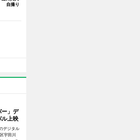
Y」 自撮り
バー」デ
バル上映
のデジタル
谷区宇田川