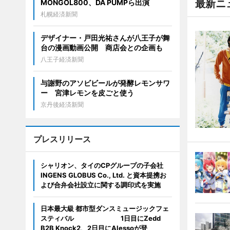
最新ニ
MONGOL800、DA PUMPら出演
札幌経済新聞
デザイナー・戸田光祐さんが八王子が舞
台の漫画動画公開 商店会との企画も
八王子経済新聞
与謝野のアソビビールが発酵レモンサワ
ー 宮津レモンを皮ごと使う
京丹後経済新聞
プレスリリース
シャリオン、タイのCPグループの子会社
INGENS GLOBUS Co., Ltd. と資本提携お
よび合弁会社設立に関する調印式を実施
日本最大級 都市型ダンスミュージックフェ
スティバル 1日目にZedd
B2B Knock2、2日目にAlessoが登