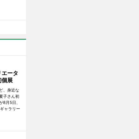
リエータ
初個展
ど、身近な
夏子さん初
が8月5日、
のギャラリー