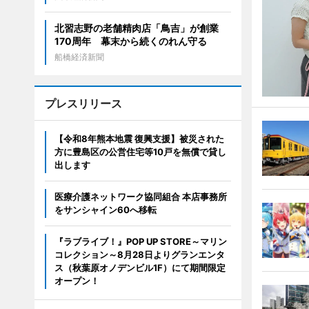
北習志野の老舗精肉店「鳥吉」が創業
170周年 幕末から続くのれん守る
船橋経済新聞
プレスリリース
【令和8年熊本地震 復興支援】被災された
方に豊島区の公営住宅等10戸を無償で貸し
出します
医療介護ネットワーク協同組合 本店事務所
をサンシャイン60へ移転
『ラブライブ！』POP UP STORE～マリン
コレクション～8月28日よりグランエンタ
ス（秋葉原オノデンビル1F）にて期間限定
オープン！