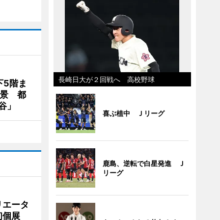
長崎日大が２回戦へ 高校野球
下5階ま
夜景 都
谷」
喜ぶ植中 Ｊリーグ
鹿島、逆転で白星発進 Ｊ
リーグ
リエータ
初個展