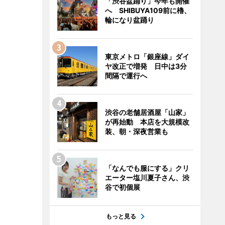
「渋谷盆踊り」今年も開催
へ SHIBUYA109前に櫓、
輪になり盆踊り
東京メトロ「銀座線」ダイ
ヤ改正で増発 日中は3分
間隔で運行へ
渋谷の老舗居酒屋「山家」
が再始動 本店を大規模改
装、朝・深夜営業も
「なんでも服にする」クリ
エーター塩川夏子さん、渋
谷で初個展
もっと見る