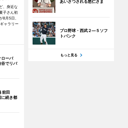
あいさつされる悠仁さま
ど、身近な
夏子さん初
が8月5日、
のギャラリー
プロ野球・西武２―５ソフ
トバンク
もっと見る
クローバ
渋谷でリバ
 前田
宿に続き都