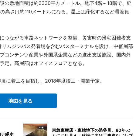
の敷地面積は約3330平方メートル。地下4階～18階で、延
物の高さは約110メートルになる。屋上は緑化するなど環境負
につながる車路ネットワークを整備。災害時の帰宅困難者支
港リムジンバス発着場を含むバスターミナルを設け、中低層部
ブコンテンツ産業や外国系企業などの進出支援施設、国内外
予定。高層部はオフィスフロアとなる。
度に着工を目指し、2018年度竣工・開業予定。
地図を見る
東急東横店・東館地下の渋谷川、80年ぶ
山手線ホ
りにお目見え－移設に向け工事進む（シブ