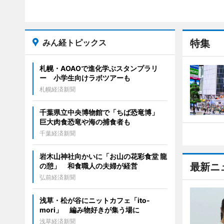
みん経トピックス
特集
札幌・AOAOで進化学ぶスタンプラリ
ー 小学生向けラボツアーも
札幌経済新聞
千葉県立中央博物館で「ちば恐竜博」
巨大肉食恐竜や海の捕食者も
千葉経済新聞
岩木山神社向かいに「お山の花彩食堂 龍
最新ニ
の憩」 和食職人の夫婦が経営
弘前経済新聞
浅草・松が谷にニットカフェ「ito-
mori」 編み物好きが集う場に
浅草経済新聞