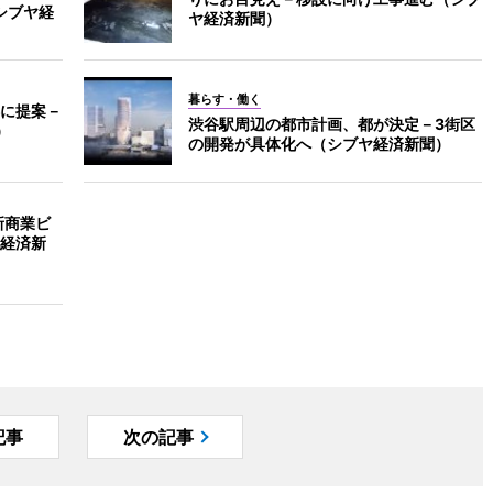
シブヤ経
ヤ経済新聞）
暮らす・働く
に提案－
渋谷駅周辺の都市計画、都が決定－3街区
）
の開発が具体化へ（シブヤ経済新聞）
新商業ビ
経済新
記事
次の記事