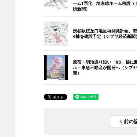
ーム1面化、埼京線ホーム移設（
済新聞）
渋谷駅桜丘口地区再開発計画、都
4棟を建設予定（シブヤ経済新聞
原宿・明治通り沿い「b6」跡に
ル－東急不動産が開発へ（シブヤ
聞）
前の