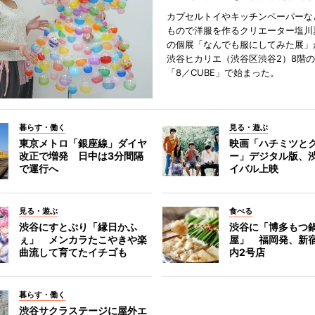
カプセルトイやキッチンペーパーな
もので洋服を作るクリエーター塩川
の個展「なんでも服にしてみた展」
渋谷ヒカリエ（渋谷区渋谷2）8階
「8／CUBE」で始まった。
暮らす・働く
見る・遊ぶ
東京メトロ「銀座線」ダイヤ
映画「ハチミツと
改正で増発 日中は3分間隔
ー」デジタル版、
で運行へ
イバル上映
見る・遊ぶ
食べる
渋谷にすとぷり「縁日かふ
渋谷に「博多もつ鍋
ぇ」 メンカラたこやきや楽
屋」 福岡発、新
曲流して育てたイチゴも
内2号店
暮らす・働く
渋谷サクラステージに屋外エ