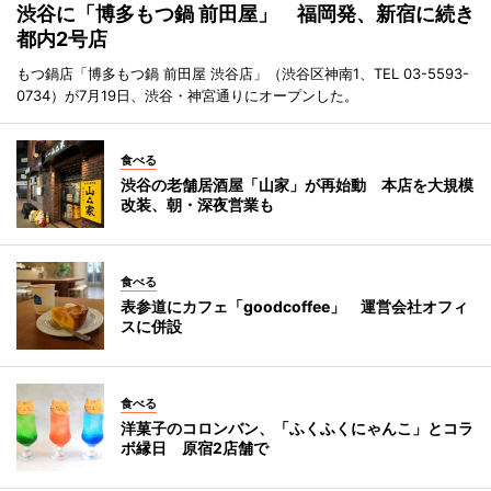
渋谷に「博多もつ鍋 前田屋」 福岡発、新宿に続き
都内2号店
もつ鍋店「博多もつ鍋 前田屋 渋谷店」（渋谷区神南1、TEL 03-5593-
0734）が7月19日、渋谷・神宮通りにオープンした。
食べる
渋谷の老舗居酒屋「山家」が再始動 本店を大規模
改装、朝・深夜営業も
食べる
表参道にカフェ「goodcoffee」 運営会社オフィ
スに併設
食べる
洋菓子のコロンバン、「ふくふくにゃんこ」とコラ
ボ縁日 原宿2店舗で