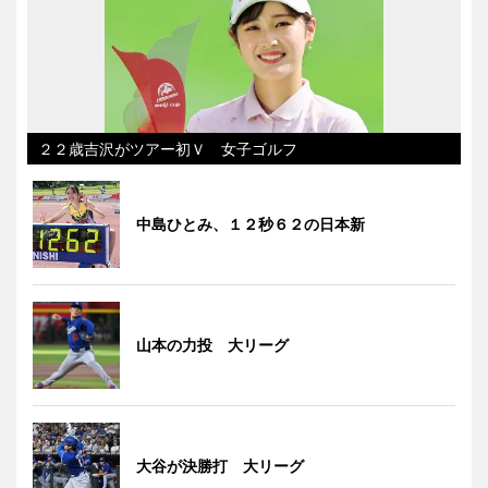
２２歳吉沢がツアー初Ｖ 女子ゴルフ
中島ひとみ、１２秒６２の日本新
山本の力投 大リーグ
大谷が決勝打 大リーグ