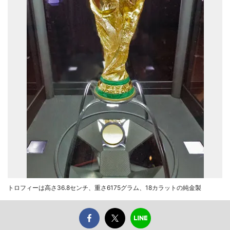
トロフィーは高さ36.8センチ、重さ6175グラム、18カラットの純金製