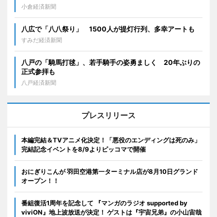
小倉経済新聞
八広で「八八祭り」 1500人が提灯行列、多幸アートも
すみだ経済新聞
八戸の「騎馬打毬」、若手騎手の姿勇ましく 20年ぶりの
正式参拝も
八戸経済新聞
プレスリリース
本編完結＆TVアニメ化決定！「悪役のエンディングは死のみ」
完結記念イベントを8/9よりピッコマで開催
おにぎりこんが 羽田空港第一ターミナル店が8月10日グランド
オープン！！
番組復活1周年を記念して 『マンガのラジオ supported by
viviON』地上波放送が決定！ ゲストは『宇宙兄弟』の小山宙哉