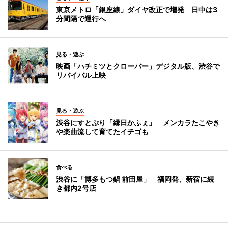
東京メトロ「銀座線」ダイヤ改正で増発 日中は3
分間隔で運行へ
見る・遊ぶ
映画「ハチミツとクローバー」デジタル版、渋谷で
リバイバル上映
見る・遊ぶ
渋谷にすとぷり「縁日かふぇ」 メンカラたこやき
や楽曲流して育てたイチゴも
食べる
渋谷に「博多もつ鍋 前田屋」 福岡発、新宿に続
き都内2号店