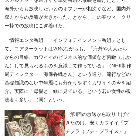
ズカルチャーを紹介する単発番組の放映を続けたところ、
海外からも放映したいとのオファーが相次ぐなど、国内外
双方からの反響が大きかったことから、この春ウィークリ
ー枠での放映にこぎ着けた。
情報エンタ番組＝「インフォテインメント番組」とし
て、コアターゲットは20代ながらも、「海外や大人たち
からの目線、カワイイのビジネス的な価値など俯瞰（ふか
ん）して見られるものを意識して作っている」（NHK制作
局ディレクター・海保香織さん）という通り、流行などの
基礎知識のない中年層にも分かりやすくカワイイの今を紹
介。実際に「母親と一緒に見ている、という若い女性の視
聴者も多い」（同）という。
第1回の放送から取り上げて
きたのは、安くカワイイ「プ
チプラ（プチ・プライス）」