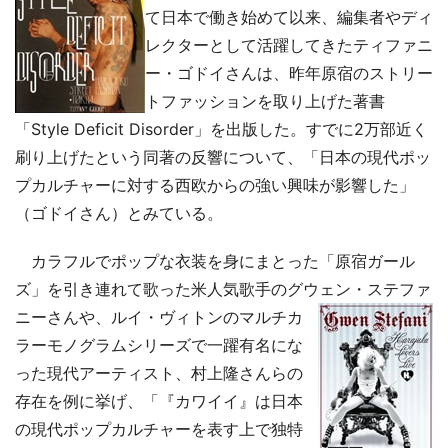
て日本で働き始めて以来、編集者やディ
レクターとして活躍してきたティファニ
ー・ゴドイさんは、昨年原宿のストリー
トファッションを取り上げた著書
「Style Deficit Disorder」を出版した。すでに2万部近く
刷り上げたという同著の反響について、「日本の現代ポッ
プカルチャーに対する西欧からの強い興味が影響した」
（ゴドイさん）とみている。
カラフルでポップな衣装を身にまとった「原宿ガール
ズ」を引き連れて歌った米人気歌手のグウェン・ステフ
ァ
ニーさんや、ルイ・ヴィトンのマルチカ
ラーモノグラムシリーズで一躍有名にな
った現代アーティスト、村上隆さんらの
存在を例に挙げ、「『カワイイ』は日本
の現代ポップカルチャーを表す上で独特