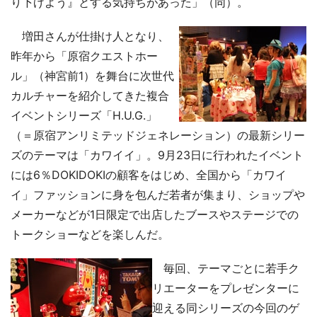
り下げよう』とする気持ちがあった」（同）。
増田さんが仕掛け人となり、
昨年から「原宿クエストホー
ル」（神宮前1）を舞台に次世代
カルチャーを紹介してきた複合
イベントシリーズ「H.U.G.」
（＝原宿アンリミテッドジェネレーション）の最新シリー
ズのテーマは「カワイイ」。9月23日に行われたイベント
には6％DOKIDOKIの顧客をはじめ、全国から「カワイ
イ」ファッションに身を包んだ若者が集まり、ショップや
メーカーなどが1日限定で出店したブースやステージでの
トークショーなどを楽しんだ。
毎回、テーマごとに若手ク
リエーターをプレゼンターに
迎える同シリーズの今回のゲ