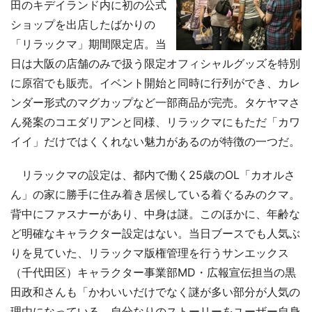
田のキデイランド内に初の公式
ショップを出店したばかりの
「リラックマ」期間限定店。当
日は大阪の店舗のみで扱う限定オフィシャルグッズを特別
に原宿でも販売。イベント開始と同時に行列ができ、カレ
ンダー形式のマグカップなど一部商品が完売。タケヤマさ
ん発案のコエダリアンと同様、リラックマにもただ「カワ
イイ」だけではくくれない魅力があるのが特徴の一つだ。
リラックマの設定は、都内で働く25歳のOL「カオルさ
ん」の家に勝手に住み着き居候している着ぐるみのクマ。
背中にファスナーがあり、中身は謎。このほかに、年齢な
ど明確なキャラクター設定はない。当日ブースでも人気ぶ
りを見ていた、リラックマ版権管理を行うサンエックス
（千代田区）キャラクター事業部MD・広報宣伝担当の黒
田政和さんも「かわいいだけでなく謎が多い部分が人気の
理由になっている。自分なりのストーリーをユーザー自身