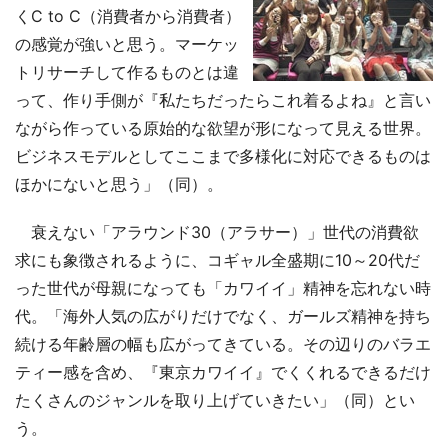
くC to C（消費者から消費者）
の感覚が強いと思う。マーケッ
トリサーチして作るものとは違
って、作り手側が『私たちだったらこれ着るよね』と言い
ながら作っている原始的な欲望が形になって見える世界。
ビジネスモデルとしてここまで多様化に対応できるものは
ほかにないと思う」（同）。
衰えない「アラウンド30（アラサー）」世代の消費欲
求にも象徴されるように、コギャル全盛期に10～20代だ
った世代が母親になっても「カワイイ」精神を忘れない時
代。「海外人気の広がりだけでなく、ガールズ精神を持ち
続ける年齢層の幅も広がってきている。その辺りのバラエ
ティー感を含め、『東京カワイイ』でくくれるできるだけ
たくさんのジャンルを取り上げていきたい」（同）とい
う。