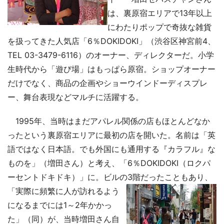
は、裏原宿エリアで13年以上
にわたりポップで奇抜な雑貨
を扱ってきた人気店「6％DOKIDOKI」（渋谷区神宮前4、
TEL 03-3479-6116）のオーナー、ディレクターだ。小学
生時代から「遊び場」はもっぱら原宿。ショップオーナー
だけでなく、商品の企画やショーウインドーディスプレ
ー、舞台表現などマルチに活躍する。
1995年、当時はまだアパレル関係の店もほとんどなか
ったという裏原宿エリアに最初の店を開いた。名前は「英
語ではなく日本語。でも外国にも通用する『カラフル』な
ものを」（増田さん）と考え、「6％DOKIDOKI（ロクパ
ーセントドキドキ）」に。ビルの3階だったこ
ともあり、
「実際に頻繁に人が訪れるよう
になるまでには1～2年かかっ
た」（同）が、当時増田さん自