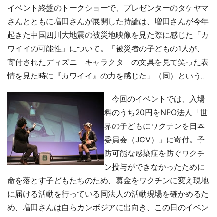
イベント終盤のトークショーで、プレゼンターのタケヤマ
さんとともに増田さんが展開した持論は、増田さんが今年
起きた中国四川大地震の被災地映像を見た際に感じた「カ
ワイイの可能性」について。「被災者の子どもの1人が、
寄付されたディズニーキャラクターの文具を見て笑った表
情を見た時に『カワイイ』の力を感じた」（同）という。
今回のイベントでは、入場
料のうち20円をNPO法人「世
界の子どもにワクチンを日本
委員会（JCV）」に寄付。予
防可能な感染症を防ぐワクチ
ン投与ができなかったために
命を落とす子どもたちのため、募金をワクチンに変え現地
に届ける活動を行っている同法人の活動現場を確かめるた
め、増田さんは自らカンボジアに出向き、この日のイベン