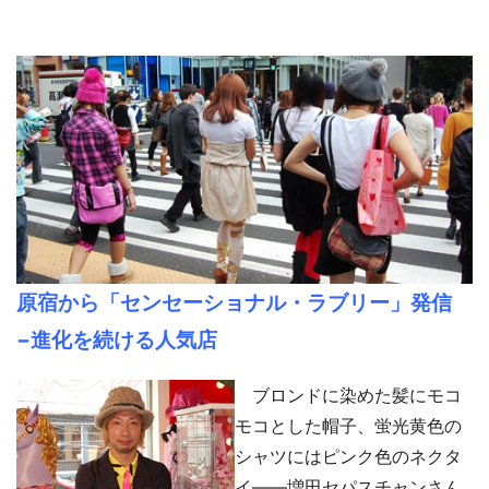
原宿から「センセーショナル・ラブリー」発信
−
進化を続ける人気店
ブロンドに染めた髪にモコ
モコとした帽子、蛍光黄色の
シャツにはピンク色のネクタ
イ——増田セパスチャンさん