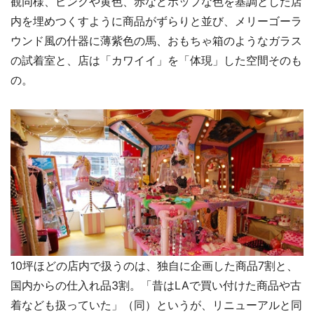
観同様、ピンクや黄色、赤などポップな色を基調とした店
内を埋めつくすように商品がずらりと並び、メリーゴーラ
ウンド風の什器に薄紫色の馬、おもちゃ箱のようなガラス
の試着室と、店は「カワイイ」を「体現」した空間そのも
の。
10坪ほどの店内で扱うのは、独自に企画した商品7割と、
国内からの仕入れ品3割。「昔はLAで買い付けた商品や古
着なども扱っていた」（同）というが、リニューアルと同