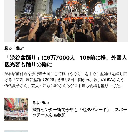
見る・遊ぶ
「渋谷盆踊り」に6万7000人 109前に櫓、外国人
観光客も踊りの輪に
渋谷駅前付近を歩行者天国にして櫓（やぐら）を中心に盆踊りを繰り広
げる「第7回渋谷盆踊り2026」が8月8日に開かれ、歌手のLiSAさんや
伍代夏子さん、芸人・江頭2:50さんらゲスト陣も会場を盛り上げた。
見る・遊ぶ
渋谷センター街で今年も「七夕パレード」 スポー
ツチームらも参加