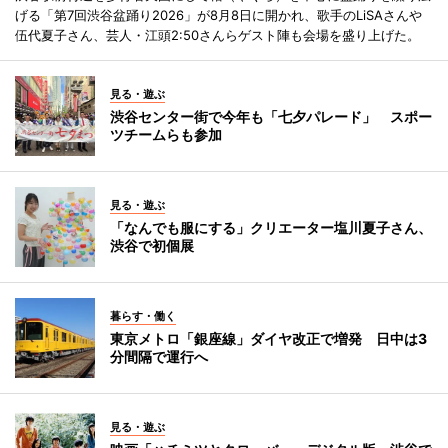
げる「第7回渋谷盆踊り2026」が8月8日に開かれ、歌手のLiSAさんや
伍代夏子さん、芸人・江頭2:50さんらゲスト陣も会場を盛り上げた。
見る・遊ぶ
渋谷センター街で今年も「七夕パレード」 スポー
ツチームらも参加
見る・遊ぶ
「なんでも服にする」クリエーター塩川夏子さん、
渋谷で初個展
暮らす・働く
東京メトロ「銀座線」ダイヤ改正で増発 日中は3
分間隔で運行へ
見る・遊ぶ