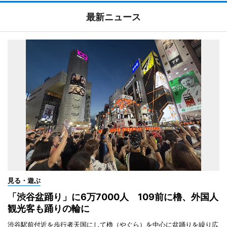
最新ニュース
見る・遊ぶ
「渋谷盆踊り」に6万7000人 109前に櫓、外国人
観光客も踊りの輪に
渋谷駅前付近を歩行者天国にして櫓（やぐら）を中心に盆踊りを繰り広