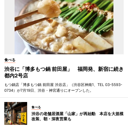
食べる
渋谷に「博多もつ鍋 前田屋」 福岡発、新宿に続き
都内2号店
もつ鍋店「博多もつ鍋 前田屋 渋谷店」（渋谷区神南1、TEL 03-5593-
0734）が7月19日、渋谷・神宮通りにオープンした。
食べる
渋谷の老舗居酒屋「山家」が再始動 本店を大規模
改装、朝・深夜営業も