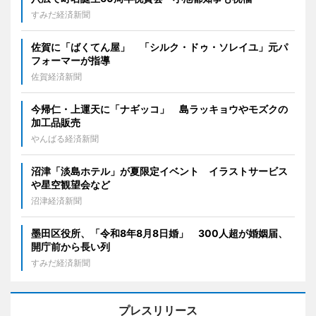
すみだ経済新聞
佐賀に「ばくてん屋」 「シルク・ドゥ・ソレイユ」元パ
フォーマーが指導
佐賀経済新聞
今帰仁・上運天に「ナギッコ」 島ラッキョウやモズクの
加工品販売
やんばる経済新聞
沼津「淡島ホテル」が夏限定イベント イラストサービス
や星空観望会など
沼津経済新聞
墨田区役所、「令和8年8月8日婚」 300人超が婚姻届、
開庁前から長い列
すみだ経済新聞
プレスリリース