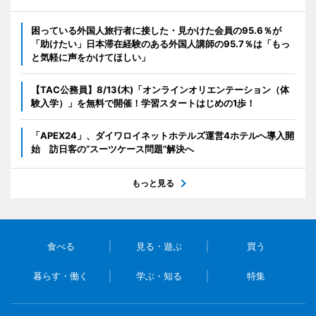
困っている外国人旅行者に接した・見かけた会員の95.6％が
「助けたい」日本滞在経験のある外国人講師の95.7％は「もっ
と気軽に声をかけてほしい」
【TAC公務員】8/13(木)「オンラインオリエンテーション（体
験入学）」を無料で開催！学習スタートはじめの1歩！
「APEX24」、ダイワロイネットホテルズ運営4ホテルへ導入開
始 訪日客の“スーツケース問題”解決へ
もっと見る
食べる
見る・遊ぶ
買う
暮らす・働く
学ぶ・知る
特集