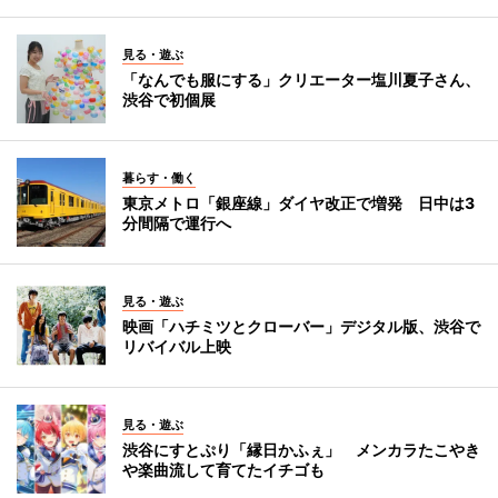
見る・遊ぶ
「なんでも服にする」クリエーター塩川夏子さん、
渋谷で初個展
暮らす・働く
東京メトロ「銀座線」ダイヤ改正で増発 日中は3
分間隔で運行へ
見る・遊ぶ
映画「ハチミツとクローバー」デジタル版、渋谷で
リバイバル上映
見る・遊ぶ
渋谷にすとぷり「縁日かふぇ」 メンカラたこやき
や楽曲流して育てたイチゴも