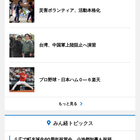
災害ボランティア、活動本格化
台湾、中国軍上陸阻止へ演習
プロ野球・日本ハム０―６楽天
もっと見る
みん経トピックス
八広で町名誕生60周年祝賀会 小池都知事も祝福