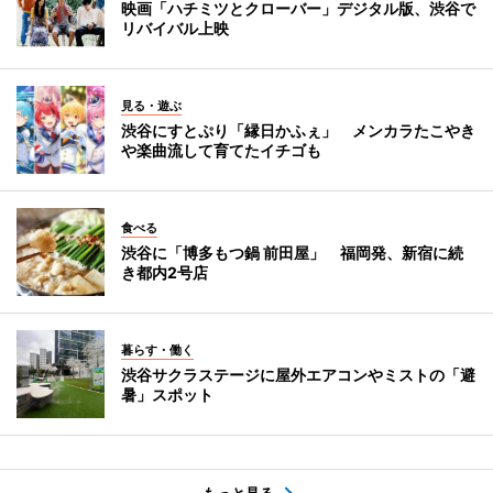
映画「ハチミツとクローバー」デジタル版、渋谷で
リバイバル上映
見る・遊ぶ
渋谷にすとぷり「縁日かふぇ」 メンカラたこやき
や楽曲流して育てたイチゴも
食べる
渋谷に「博多もつ鍋 前田屋」 福岡発、新宿に続
き都内2号店
暮らす・働く
渋谷サクラステージに屋外エアコンやミストの「避
暑」スポット