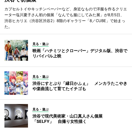
カプセルトイやキッチンペーパーなど、身近なもので洋服を作るクリエ
ーター塩川夏子さん初の個展「なんでも服にしてみた展」が8月5日、
渋谷ヒカリエ（渋谷区渋谷2）8階のギャラリー「8／CUBE」で始まっ
た。
見る・遊ぶ
映画「ハチミツとクローバー」デジタル版、渋谷で
リバイバル上映
見る・遊ぶ
渋谷にすとぷり「縁日かふぇ」 メンカラたこやき
や楽曲流して育てたイチゴも
見る・遊ぶ
渋谷で現代美術家・山口真人さん個展
「SELFY」 自撮り女性描く