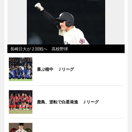
長崎日大が２回戦へ 高校野球
喜ぶ植中 Ｊリーグ
鹿島、逆転で白星発進 Ｊリーグ