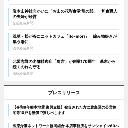
岩木山神社向かいに「お山の花彩食堂 龍の憩」 和食職人
の夫婦が経営
弘前経済新聞
浅草・松が谷にニットカフェ「ito-mori」 編み物好きが
集う場に
浅草経済新聞
北習志野の老舗精肉店「鳥吉」が創業170周年 幕末から
続くのれん守る
船橋経済新聞
プレスリリース
【令和8年熊本地震 復興支援】被災された方に豊島区の公営住
宅等10戸を無償で貸し出します
医療介護ネットワーク協同組合 本店事務所をサンシャイン60へ