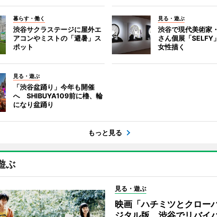
暮らす・働く
見る・遊ぶ
渋谷サクラステージに屋外エ
渋谷で現代美術家
アコンやミストの「避暑」ス
さん個展「SELF
ポット
女性描く
見る・遊ぶ
「渋谷盆踊り」今年も開催
へ SHIBUYA109前に櫓、輪
になり盆踊り
もっと見る
遊ぶ
見る・遊ぶ
映画「ハチミツとクロー
ジタル版、渋谷でリバイ