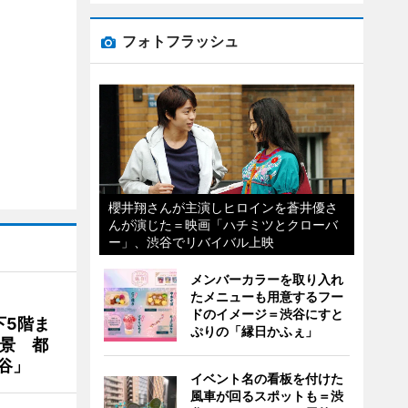
フォトフラッシュ
櫻井翔さんが主演しヒロインを蒼井優さ
んが演じた＝映画「ハチミツとクローバ
ー」、渋谷でリバイバル上映
メンバーカラーを取り入れ
たメニューも用意するフー
ドのイメージ＝渋谷にすと
下5階ま
ぷりの「縁日かふぇ」
夜景 都
谷」
イベント名の看板を付けた
風車が回るスポットも＝渋