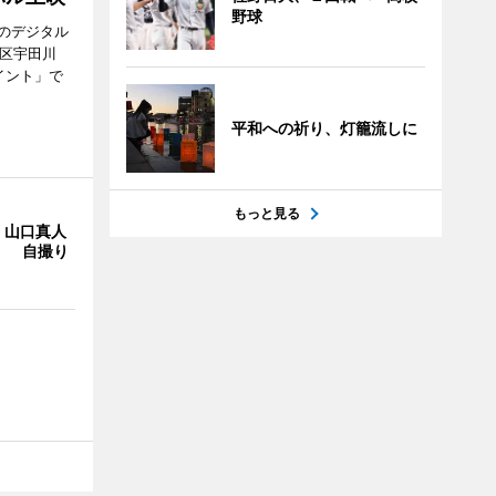
野球
のデジタル
谷区宇田川
イント」で
平和への祈り、灯籠流しに
もっと見る
・山口真人
Y」 自撮り