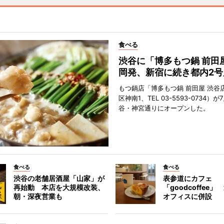
食べる
渋谷に「博多もつ鍋 前田
岡発、新宿に続き都内2号
もつ鍋店「博多もつ鍋 前田屋 渋谷
区神南1、TEL 03-5593-0734）が
谷・神宮通りにオープンした。
食べる
食べる
渋谷の老舗居酒屋「山家」が
表参道にカフェ
再始動 本店を大規模改装、
「goodcoffee
朝・深夜営業も
オフィスに併設