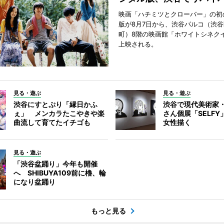
映画「ハチミツとクローバー」の初
版が8月7日から、渋谷パルコ（渋
町）8階の映画館「ホワイトシネク
上映される。
見る・遊ぶ
見る・遊ぶ
渋谷にすとぷり「縁日かふ
渋谷で現代美術家
ぇ」 メンカラたこやきや楽
さん個展「SELF
曲流して育てたイチゴも
女性描く
見る・遊ぶ
「渋谷盆踊り」今年も開催
へ SHIBUYA109前に櫓、輪
になり盆踊り
もっと見る