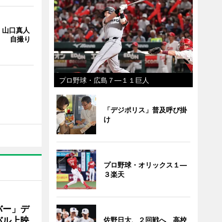
・山口真人
Y」 自撮り
プロ野球・広島７―１１巨人
「デジポリス」普及呼び掛
け
プロ野球・オリックス１―
３楽天
バー」デ
バル上映
佐野日大、２回戦へ 高校