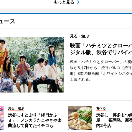
もっと見る
ュース
見る・遊ぶ
映画「ハチミツとクロー
ジタル版、渋谷でリバイ
映画「ハチミツとクローバー」の初
版が8月7日から、渋谷パルコ（渋
町）8階の映画館「ホワイトシネク
上映される。
見る・遊ぶ
食べる
渋谷にすとぷり「縁日かふ
渋谷に「博多もつ鍋
ぇ」 メンカラたこやきや楽
屋」 福岡発、新
曲流して育てたイチゴも
内2号店