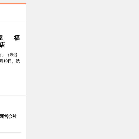
屋」 福
店
店」（渋谷
7月19日、渋
」 運営会社