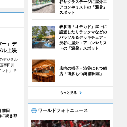
谷サクラステージに屋外エ
アコンやミストの「避暑」
スポット
表参道「オモカド」屋上に
設置したリラックマなどの
パラソル＆デッキチェア＝
渋谷に屋外エアコンやミス
バー」デ
トの「避暑」スポット
バル上映
のデジタル
谷区宇田川
店内の様子＝渋谷にもつ鍋
イント」で
店「博多もつ鍋 前田屋」
もっと見る
ワールドフォトニュース
 前田
宿に続き都