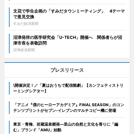
文花で学生企画の「すみだタウンミーティング」 4テーマ
で意見交換
すみだ経済新聞
沼津発祥の医学研究会「U-TECH」開催へ 関係者らが沼
津市長を表敬訪問
沼津経済新聞
プレスリリース
\開催決定！／「夏はおうちで配信観劇」【カンフェティストリ
ーミングシアター】
「アニメ『僕のヒーローアカデミア』FINAL SEASON」のコン
テンツプリントがセブン‐イレブンのマルチコピー機に登場
東京・青梅、岩蔵温泉郷発―里山の自然と文化を香りに「編
む」ブランド「AMU」始動