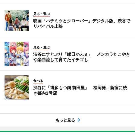
見る・遊ぶ
映画「ハチミツとクローバー」デジタル版、渋谷で
リバイバル上映
見る・遊ぶ
渋谷にすとぷり「縁日かふぇ」 メンカラたこやき
や楽曲流して育てたイチゴも
食べる
渋谷に「博多もつ鍋 前田屋」 福岡発、新宿に続
き都内2号店
もっと見る