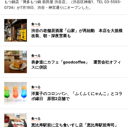
もつ鍋店「博多もつ鍋 前田屋 渋谷店」（渋谷区神南1、TEL 03-5593-
0734）が7月19日、渋谷・神宮通りにオープンした。
食べる
渋谷の老舗居酒屋「山家」が再始動 本店を大規模
改装、朝・深夜営業も
食べる
表参道にカフェ「goodcoffee」 運営会社オフィ
スに併設
食べる
洋菓子のコロンバン、「ふくふくにゃんこ」とコラ
ボ縁日 原宿2店舗で
食べる
恵比寿駅前に立ち食いすし店「恵比寿駅前寿司」