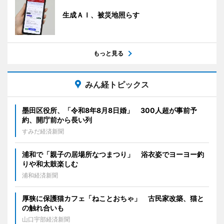
生成ＡＩ、被災地照らす
もっと見る
みん経トピックス
墨田区役所、「令和8年8月8日婚」 300人超が事前予
約、開庁前から長い列
すみだ経済新聞
浦和で「親子の居場所なつまつり」 浴衣姿でヨーヨー釣
りや和太鼓楽しむ
浦和経済新聞
厚狭に保護猫カフェ「ねことおちゃ」 古民家改築、猫と
の触れ合いも
山口宇部経済新聞