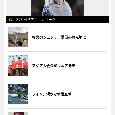
佐々木６回２失点 大リーグ
復興のシュシャ、愛国の観光地に
アジア大会公式ウエア発表
ライン川渇水が水運直撃