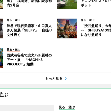
屋」 福岡発、新宿に続き都
アコンやミストの
内2号店
ポット
見る・遊ぶ
見る・遊ぶ
渋谷で現代美術家・山口真人
「渋谷盆踊り」今
さん個展「SELFY」 自撮り
へ SHIBUYA10
女性描く
になり盆踊り
見る・遊ぶ
西武渋谷店で忠犬ハチ題材の
アート展 「HACHI-8
PROJECT」始動
もっと見る
遊ぶ
見る・遊ぶ