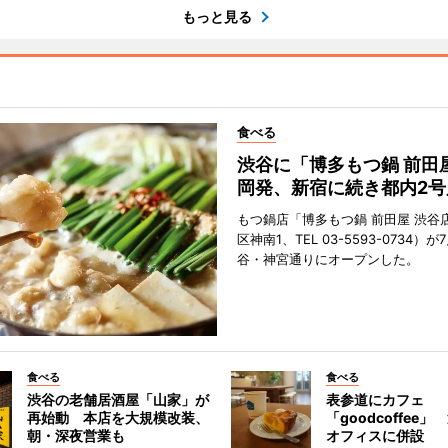
もっと見る
食べる
渋谷に「博多もつ鍋 前田
岡発、新宿に続き都内2号
もつ鍋店「博多もつ鍋 前田屋 渋谷
区神南1、TEL 03-5593-0734）が
谷・神宮通りにオープンした。
食べる
食べる
渋谷の老舗居酒屋「山家」が
表参道にカフェ
再始動 本店を大規模改装、
「goodcoffee
朝・深夜営業も
オフィスに併設