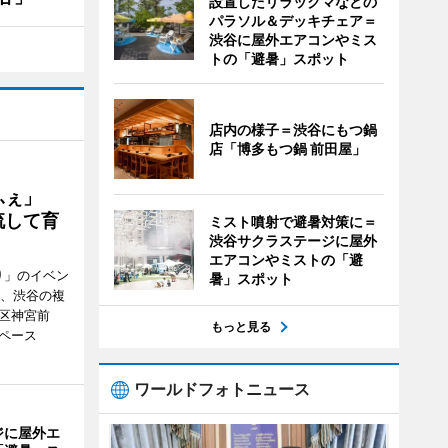
設置したリラックマなどの
パラソル＆デッキチェア＝
渋谷に屋外エアコンやミス
トの「避暑」スポット
店内の様子＝渋谷にもつ鍋
店「博多もつ鍋 前田屋」
かふぇ」
流して育
ミスト噴射で避暑対策に＝
渋谷サクラステージに屋外
エアコンやミストの「避
り」のイベン
暑」スポット
日、渋谷の複
谷区神宮前
もっと見る
ペース
ワールドフォトニュース
ジに屋外エ