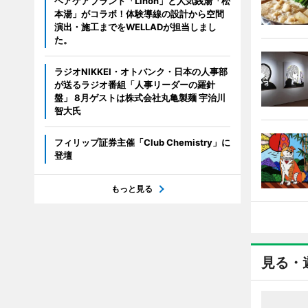
ヘアケアブランド「Linon」と人気銭湯「松
本湯」がコラボ！体験導線の設計から空間
演出・施工までをWELLADが担当しまし
た。
ラジオNIKKEI・オトバンク・日本の人事部
が送るラジオ番組「人事リーダーの羅針
盤」 8月ゲストは株式会社丸亀製麺 宇治川
智大氏
フィリップ証券主催「Club Chemistry」に
登壇
もっと見る
見る・