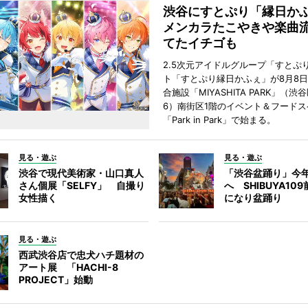
渋谷にすとぷり「縁日
メンカラたこやきや楽曲
てたイチゴも
2.5次元アイドルグループ「すとぷ
ト「すとぷり縁日かふぇ」が8月8
合施設「MIYASHITA PARK」（渋
6）南街区1階のイベント＆フードス
「Park in Park」で始まる。
見る・遊ぶ
見る・遊ぶ
渋谷で現代美術家・山口真人
「渋谷盆踊り」今
さん個展「SELFY」 自撮り
へ SHIBUYA10
女性描く
になり盆踊り
見る・遊ぶ
西武渋谷店で忠犬ハチ題材の
アート展 「HACHI-8
PROJECT」始動