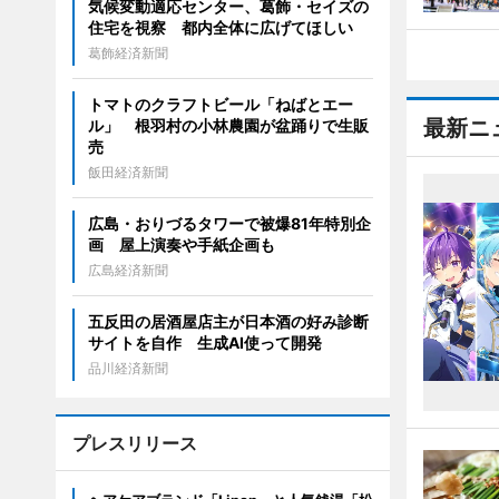
気候変動適応センター、葛飾・セイズの
住宅を視察 都内全体に広げてほしい
葛飾経済新聞
トマトのクラフトビール「ねばとエー
最新ニ
ル」 根羽村の小林農園が盆踊りで生販
売
飯田経済新聞
広島・おりづるタワーで被爆81年特別企
画 屋上演奏や手紙企画も
広島経済新聞
五反田の居酒屋店主が日本酒の好み診断
サイトを自作 生成AI使って開発
品川経済新聞
プレスリリース