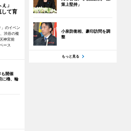
かふぇ」
策上堅持」
流して育
り」のイベン
小泉防衛相、豪印訪問を調
日、渋谷の複
整
谷区神宮前
ペース
もっと見る
年も開催
9前に櫓、輪