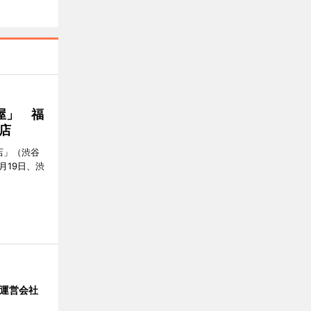
屋」 福
店
店」（渋谷
7月19日、渋
」 運営会社