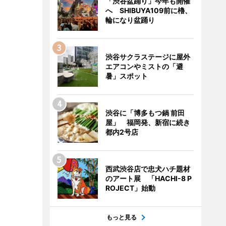
「渋谷盆踊り」今年も開催
へ SHIBUYA109前に櫓、
輪になり盆踊り
渋谷サクラステージに屋外
エアコンやミストの「避
暑」スポット
渋谷に「博多もつ鍋 前田
屋」 福岡発、新宿に続き
都内2号店
西武渋谷店で忠犬ハチ題材
のアート展 「HACHI-8 P
ROJECT」始動
もっと見る