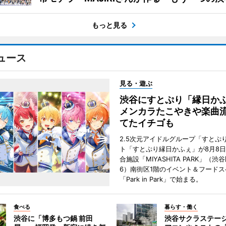
もっと見る
ュース
見る・遊ぶ
渋谷にすとぷり「縁日
メンカラたこやきや楽曲
てたイチゴも
2.5次元アイドルグループ「すとぷ
ト「すとぷり縁日かふぇ」が8月8
合施設「MIYASHITA PARK」（渋
6）南街区1階のイベント＆フードス
「Park in Park」で始まる。
食べる
暮らす・働く
渋谷に「博多もつ鍋 前田
渋谷サクラステー