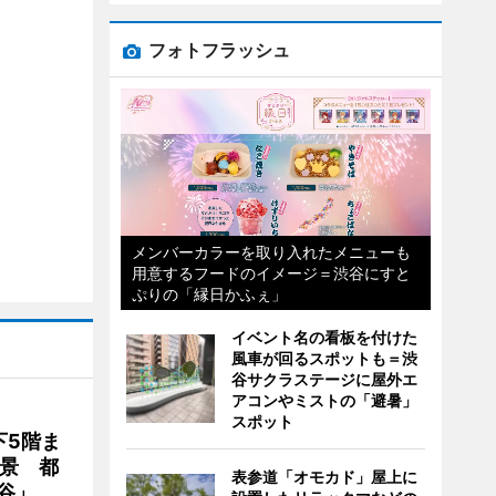
フォトフラッシュ
メンバーカラーを取り入れたメニューも
用意するフードのイメージ＝渋谷にすと
ぷりの「縁日かふぇ」
イベント名の看板を付けた
風車が回るスポットも＝渋
谷サクラステージに屋外エ
アコンやミストの「避暑」
スポット
下5階ま
夜景 都
表参道「オモカド」屋上に
谷」