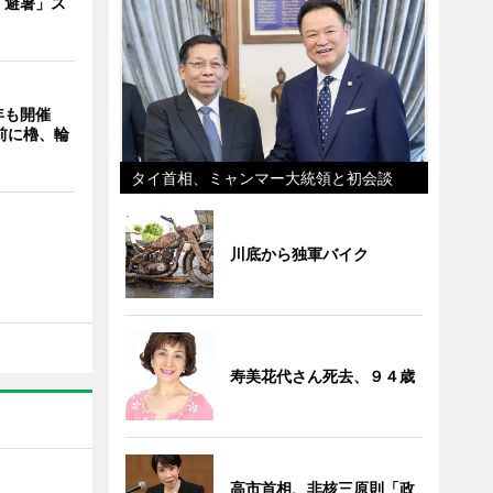
「避暑」ス
年も開催
9前に櫓、輪
タイ首相、ミャンマー大統領と初会談
川底から独軍バイク
寿美花代さん死去、９４歳
高市首相、非核三原則「政