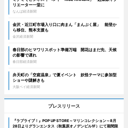
リエーター一堂に
なんば経済新聞
金沢・近江町市場入り口に肉まん「まんぷく屋」 能登か
ら移住、熊本支援も
金沢経済新聞
春日部のヒマワリスポット準備万端 開花はまだ先、天候
の影響で遅れ
春日部経済新聞
弁天町の「空庭温泉」で夏イベント 妖怪テーマに参加型
ショーや謎解きも
大阪ベイ経済新聞
プレスリリース
『ラブライブ！』POP UP STORE～マリンコレクション～8月
28日よりグランエンタス（秋葉原オノデンビル1F）にて期間限