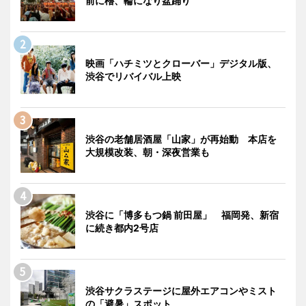
前に櫓、輪になり盆踊り
映画「ハチミツとクローバー」デジタル版、
渋谷でリバイバル上映
渋谷の老舗居酒屋「山家」が再始動 本店を
大規模改装、朝・深夜営業も
渋谷に「博多もつ鍋 前田屋」 福岡発、新宿
に続き都内2号店
渋谷サクラステージに屋外エアコンやミスト
の「避暑」スポット