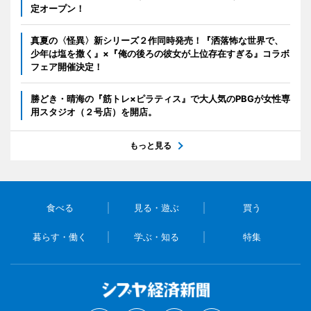
定オープン！
真夏の〈怪異〉新シリーズ２作同時発売！『洒落怖な世界で、
少年は塩を撒く』×『俺の後ろの彼女が上位存在すぎる』コラボ
フェア開催決定！
勝どき・晴海の『筋トレ×ピラティス』で大人気のPBGが女性専
用スタジオ（２号店）を開店。
もっと見る
食べる
見る・遊ぶ
買う
暮らす・働く
学ぶ・知る
特集