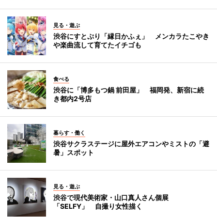
見る・遊ぶ
渋谷にすとぷり「縁日かふぇ」 メンカラたこやき
や楽曲流して育てたイチゴも
食べる
渋谷に「博多もつ鍋 前田屋」 福岡発、新宿に続
き都内2号店
暮らす・働く
渋谷サクラステージに屋外エアコンやミストの「避
暑」スポット
見る・遊ぶ
渋谷で現代美術家・山口真人さん個展
「SELFY」 自撮り女性描く