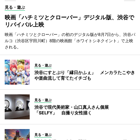
見る・遊ぶ
映画「ハチミツとクローバー」デジタル版、渋谷で
リバイバル上映
映画「ハチミツとクローバー」の初のデジタル版が8月7日から、渋谷パ
ルコ（渋谷区宇田川町）8階の映画館「ホワイトシネクイント」で上映
される。
見る・遊ぶ
渋谷にすとぷり「縁日かふぇ」 メンカラたこやき
や楽曲流して育てたイチゴも
見る・遊ぶ
渋谷で現代美術家・山口真人さん個展
「SELFY」 自撮り女性描く
見る・遊ぶ