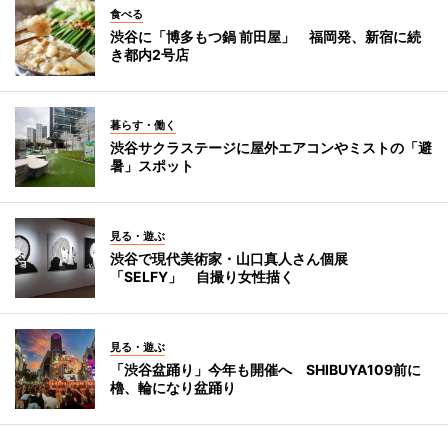
食べる
渋谷に「博多もつ鍋 前田屋」 福岡発、新宿に続
き都内2号店
暮らす・働く
渋谷サクラステージに屋外エアコンやミストの「避
暑」スポット
見る・遊ぶ
渋谷で現代美術家・山口真人さん個展
「SELFY」 自撮り女性描く
見る・遊ぶ
「渋谷盆踊り」今年も開催へ SHIBUYA109前に
櫓、輪になり盆踊り