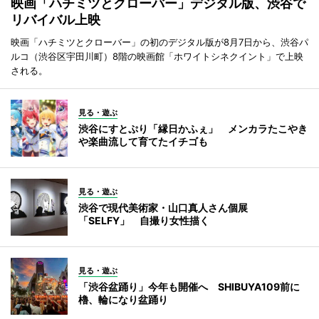
映画「ハチミツとクローバー」デジタル版、渋谷で
リバイバル上映
映画「ハチミツとクローバー」の初のデジタル版が8月7日から、渋谷パ
ルコ（渋谷区宇田川町）8階の映画館「ホワイトシネクイント」で上映
される。
見る・遊ぶ
渋谷にすとぷり「縁日かふぇ」 メンカラたこやき
や楽曲流して育てたイチゴも
見る・遊ぶ
渋谷で現代美術家・山口真人さん個展
「SELFY」 自撮り女性描く
見る・遊ぶ
「渋谷盆踊り」今年も開催へ SHIBUYA109前に
櫓、輪になり盆踊り