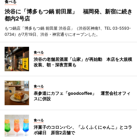
食べる
渋谷に「博多もつ鍋 前田屋」 福岡発、新宿に続き
都内2号店
もつ鍋店「博多もつ鍋 前田屋 渋谷店」（渋谷区神南1、TEL 03-5593-
0734）が7月19日、渋谷・神宮通りにオープンした。
食べる
渋谷の老舗居酒屋「山家」が再始動 本店を大規模
改装、朝・深夜営業も
食べる
表参道にカフェ「goodcoffee」 運営会社オフィ
スに併設
食べる
洋菓子のコロンバン、「ふくふくにゃんこ」とコラ
ボ縁日 原宿2店舗で