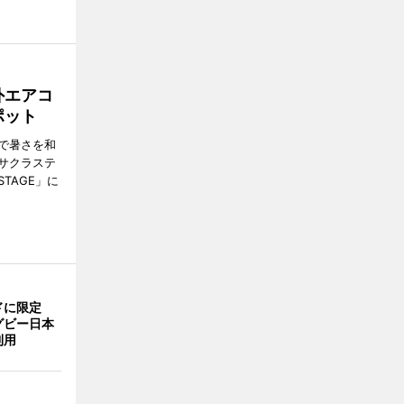
外エアコ
ポット
で暑さを和
サクラステ
TAGE」に
ドに限定
グビー日本
利用