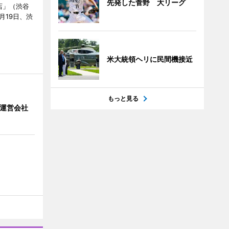
先発した菅野 大リーグ
店」（渋谷
7月19日、渋
米大統領ヘリに民間機接近
もっと見る
」 運営会社