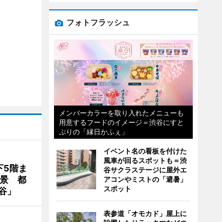
フォトフラッシュ
メンバーカラーを取り入れたメニューも
用意するフードのイメージ＝渋谷にすと
ぷりの「縁日かふぇ」
イベント名の看板を付けた
風車が回るスポットも＝渋
下5階ま
谷サクラステージに屋外エ
夜景 都
アコンやミストの「避暑」
スポット
谷」
表参道「オモカド」屋上に