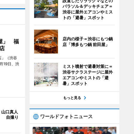
設置したリラックマなどの
パラソル＆デッキチェア＝
渋谷に屋外エアコンやミス
トの「避暑」スポット
店内の様子＝渋谷にもつ鍋
屋」 福
店「博多もつ鍋 前田屋」
店
店」（渋谷
7月19日、渋
ミスト噴射で避暑対策に＝
渋谷サクラステージに屋外
エアコンやミストの「避
暑」スポット
もっと見る
・山口真人
ワールドフォトニュース
Y」 自撮り