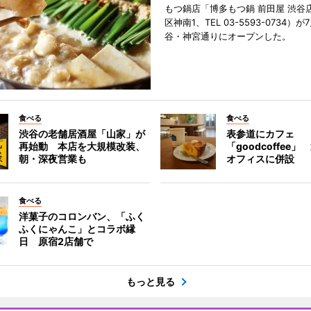
もつ鍋店「博多もつ鍋 前田屋 渋谷
区神南1、TEL 03-5593-0734）が
谷・神宮通りにオープンした。
食べる
食べる
渋谷の老舗居酒屋「山家」が
表参道にカフェ
再始動 本店を大規模改装、
「goodcoffee
朝・深夜営業も
オフィスに併設
食べる
洋菓子のコロンバン、「ふく
ふくにゃんこ」とコラボ縁
日 原宿2店舗で
もっと見る