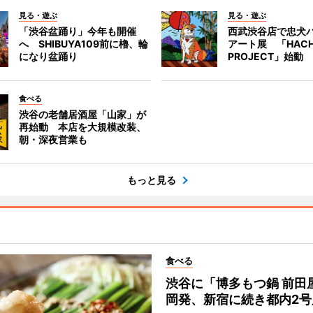
見る・遊ぶ
見る・遊ぶ
「渋谷盆踊り」今年も開催
西武渋谷店で忠犬
へ SHIBUYA109前に櫓、輪
アート展 「HACH
になり盆踊り
PROJECT」始動
食べる
渋谷の老舗居酒屋「山家」が
再始動 本店を大規模改装、
朝・深夜営業も
もっと見る
食べる
渋谷に「博多もつ鍋 前田
岡発、新宿に続き都内2号