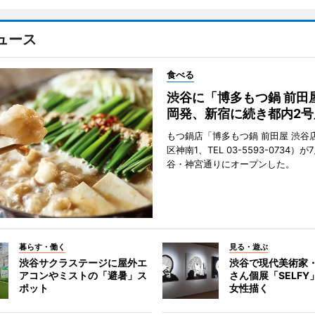
ュース
食べる
渋谷に「博多もつ鍋 前田
岡発、新宿に続き都内2号
もつ鍋店「博多もつ鍋 前田屋 渋谷
区神南1、TEL 03-5593-0734）が
谷・神宮通りにオープンした。
暮らす・働く
見る・遊ぶ
渋谷サクラステージに屋外エ
渋谷で現代美術家
アコンやミストの「避暑」ス
さん個展「SELF
ポット
女性描く