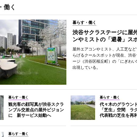
・働く
暮らす・働く
渋谷サクラステージに屋
ンやミストの「避暑」ス
屋外エアコンやミスト、人工芝など
らげるクールスポットが現在、渋谷
ージ（渋谷区桜丘町）の「にぎわいS
出現している。
暮らす・働く
暮らす・働く
観光客の顔写真が渋谷スクラ
代々木のグラウン
ンブル交差点の屋外ビジョン
「芝生」空間 ラ
に 新サービス始動へ
代表戦の芝生を再
暮らす・働く