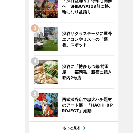
「渋谷盆踊り」今年も開催
へ SHIBUYA109前に櫓、
輪になり盆踊り
渋谷サクラステージに屋外
エアコンやミストの「避
暑」スポット
渋谷に「博多もつ鍋 前田
屋」 福岡発、新宿に続き
都内2号店
西武渋谷店で忠犬ハチ題材
のアート展 「HACHI-8 P
ROJECT」始動
もっと見る