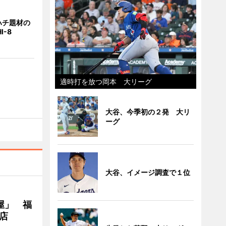
ハチ題材の
I-8
適時打を放つ岡本 大リーグ
大谷、今季初の２発 大リ
ーグ
大谷、イメージ調査で１位
屋」 福
店