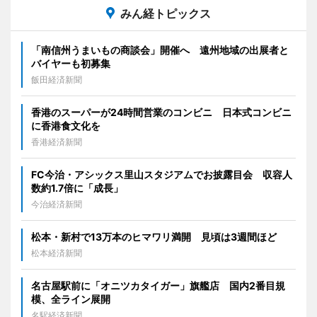
みん経トピックス
「南信州うまいもの商談会」開催へ 遠州地域の出展者と
バイヤーも初募集
飯田経済新聞
香港のスーパーが24時間営業のコンビニ 日本式コンビニ
に香港食文化を
香港経済新聞
FC今治・アシックス里山スタジアムでお披露目会 収容人
数約1.7倍に「成長」
今治経済新聞
松本・新村で13万本のヒマワリ満開 見頃は3週間ほど
松本経済新聞
名古屋駅前に「オニツカタイガー」旗艦店 国内2番目規
模、全ライン展開
名駅経済新聞