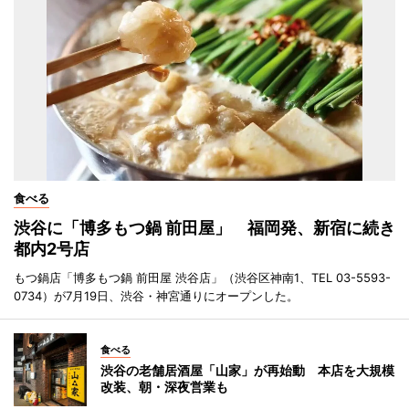
食べる
渋谷に「博多もつ鍋 前田屋」 福岡発、新宿に続き
都内2号店
もつ鍋店「博多もつ鍋 前田屋 渋谷店」（渋谷区神南1、TEL 03-5593-
0734）が7月19日、渋谷・神宮通りにオープンした。
食べる
渋谷の老舗居酒屋「山家」が再始動 本店を大規模
改装、朝・深夜営業も