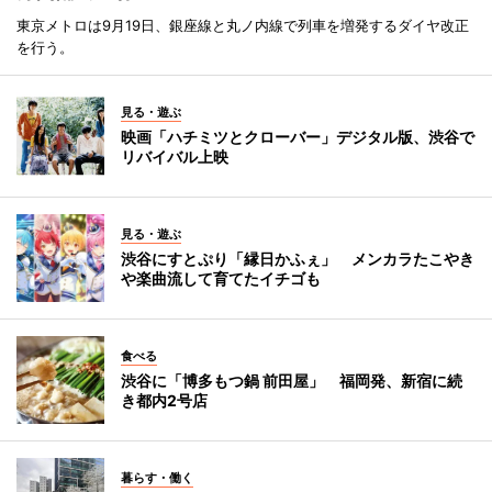
東京メトロは9月19日、銀座線と丸ノ内線で列車を増発するダイヤ改正
を行う。
見る・遊ぶ
映画「ハチミツとクローバー」デジタル版、渋谷で
リバイバル上映
見る・遊ぶ
渋谷にすとぷり「縁日かふぇ」 メンカラたこやき
や楽曲流して育てたイチゴも
食べる
渋谷に「博多もつ鍋 前田屋」 福岡発、新宿に続
き都内2号店
暮らす・働く