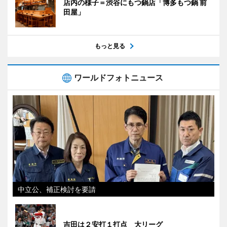
店内の様子＝渋谷にもつ鍋店「博多もつ鍋 前
田屋」
もっと見る
ワールドフォトニュース
中立公、補正検討を要請
吉田は２安打１打点 大リーグ