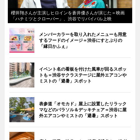
櫻井翔さんが主演しヒロインを蒼井優さんが演じた＝映画
「ハチミツとクローバー」、渋谷でリバイバル上映
メンバーカラーを取り入れたメニューも用意
するフードのイメージ＝渋谷にすとぷりの
「縁日かふぇ」
イベント名の看板を付けた風車が回るスポッ
トも＝渋谷サクラステージに屋外エアコンや
ミストの「避暑」スポット
表参道「オモカド」屋上に設置したリラック
マなどのパラソル＆デッキチェア＝渋谷に屋
外エアコンやミストの「避暑」スポット