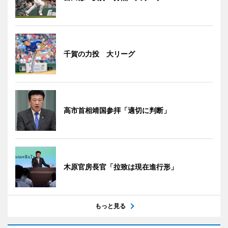
千賀の力投 大リーグ
高市首相靖国参拝「適切に判断」
木原官房長官「拉致は現在進行形」
もっと見る