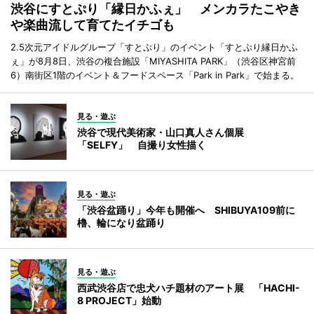
渋谷にすとぷり「縁日かふぇ」 メンカラたこやき
や楽曲流して育てたイチゴも
2.5次元アイドルグループ「すとぷり」のイベント「すとぷり縁日かふ
ぇ」が8月8日、渋谷の複合施設「MIYASHITA PARK」（渋谷区神宮前
6）南街区1階のイベント＆フードスペース「Park in Park」で始まる。
見る・遊ぶ
渋谷で現代美術家・山口真人さん個展
「SELFY」 自撮り女性描く
見る・遊ぶ
「渋谷盆踊り」今年も開催へ SHIBUYA109前に
櫓、輪になり盆踊り
見る・遊ぶ
西武渋谷店で忠犬ハチ題材のアート展 「HACHI-
8 PROJECT」始動