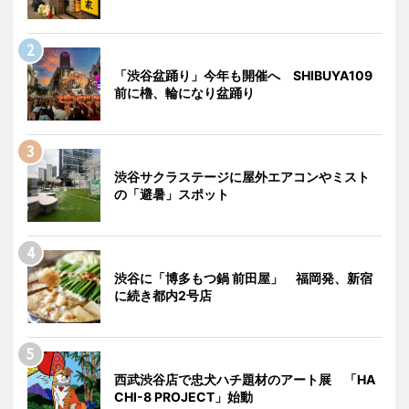
「渋谷盆踊り」今年も開催へ SHIBUYA109
前に櫓、輪になり盆踊り
渋谷サクラステージに屋外エアコンやミスト
の「避暑」スポット
渋谷に「博多もつ鍋 前田屋」 福岡発、新宿
に続き都内2号店
西武渋谷店で忠犬ハチ題材のアート展 「HA
CHI-8 PROJECT」始動