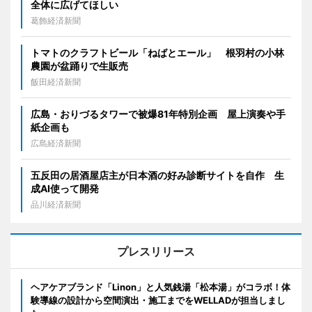
全体に広げてほしい
葛飾経済新聞
トマトのクラフトビール「ねばとエール」 根羽村の小林
農園が盆踊りで生販売
飯田経済新聞
広島・おりづるタワーで被爆81年特別企画 屋上演奏や手
紙企画も
広島経済新聞
五反田の居酒屋店主が日本酒の好み診断サイトを自作 生
成AI使って開発
品川経済新聞
プレスリリース
ヘアケアブランド「Linon」と人気銭湯「松本湯」がコラボ！体
験導線の設計から空間演出・施工までをWELLADが担当しまし