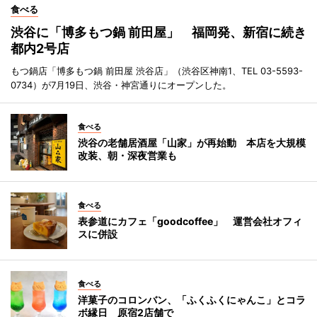
食べる
渋谷に「博多もつ鍋 前田屋」 福岡発、新宿に続き
都内2号店
もつ鍋店「博多もつ鍋 前田屋 渋谷店」（渋谷区神南1、TEL 03-5593-
0734）が7月19日、渋谷・神宮通りにオープンした。
食べる
渋谷の老舗居酒屋「山家」が再始動 本店を大規模
改装、朝・深夜営業も
食べる
表参道にカフェ「goodcoffee」 運営会社オフィ
スに併設
食べる
洋菓子のコロンバン、「ふくふくにゃんこ」とコラ
ボ縁日 原宿2店舗で