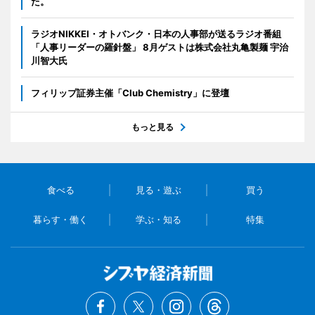
た。
ラジオNIKKEI・オトバンク・日本の人事部が送るラジオ番組
「人事リーダーの羅針盤」 8月ゲストは株式会社丸亀製麺 宇治
川智大氏
フィリップ証券主催「Club Chemistry」に登壇
もっと見る
食べる
見る・遊ぶ
買う
暮らす・働く
学ぶ・知る
特集