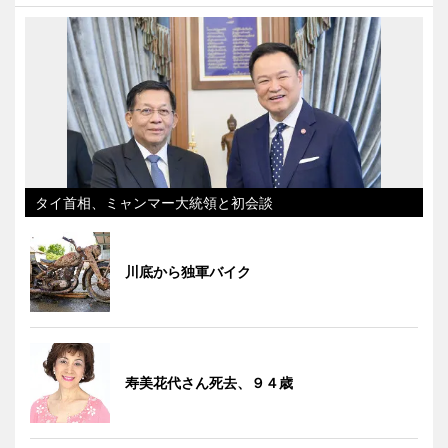
タイ首相、ミャンマー大統領と初会談
川底から独軍バイク
寿美花代さん死去、９４歳