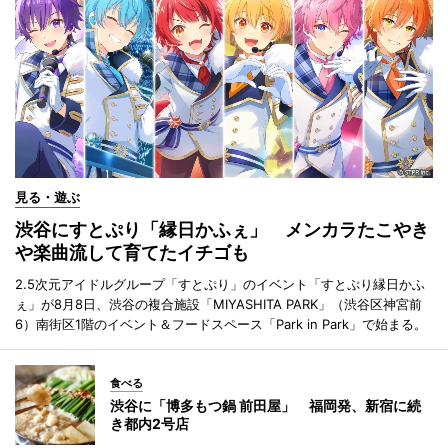
見る・遊ぶ
渋谷にすとぷり「縁日かふぇ」 メンカラたこやき
や楽曲流して育てたイチゴも
2.5次元アイドルグループ「すとぷり」のイベント「すとぷり縁日かふ
ぇ」が8月8日、渋谷の複合施設「MIYASHITA PARK」（渋谷区神宮前
6）南街区1階のイベント＆フードスペース「Park in Park」で始まる。
食べる
渋谷に「博多もつ鍋 前田屋」 福岡発、新宿に続
き都内2号店