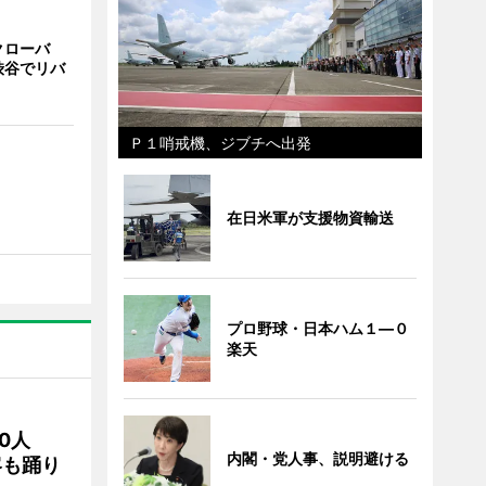
クローバ
渋谷でリバ
Ｐ１哨戒機、ジブチへ出発
在日米軍が支援物資輸送
プロ野球・日本ハム１―０
楽天
00人
内閣・党人事、説明避ける
客も踊り