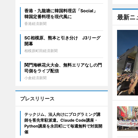
香港・九龍塘に韓国料理店「Social」
最新ニ
韓国定番料理を現代風に
香港経済新聞
SC相模原、熊本と引き分け J3リーグ
開幕
相模原町田経済新聞
関門海峡花火大会、無料エリアなしの門
司側をライブ配信
小倉経済新聞
プレスリリース
テックジム、法人向けにプログラミング講
師を客先常駐派遣。Claude Code講座・
Python講座を永田町にて毎週無料で対面開
催