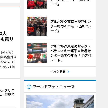
ード」
アルバルク東京＝渋谷セン
ター街で今年も「七夕パレ
ード」
00人
客も踊り
アルバルク東京のザック・
バランスキー選手＝渋谷セ
（やぐら）
ンター街で今年も「七夕パ
回渋谷盆踊り
レード」
iSAさんや
んらゲスト陣
もっと見る
ワールドフォトニュース
る」クリエ
ん、渋谷で