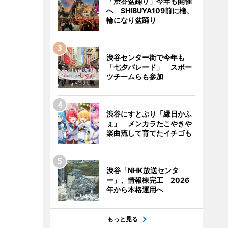
「渋谷盆踊り」今年も開催
へ SHIBUYA109前に櫓、
輪になり盆踊り
渋谷センター街で今年も
「七夕パレード」 スポー
ツチームらも参加
渋谷にすとぷり「縁日かふ
ぇ」 メンカラたこやきや
楽曲流して育てたイチゴも
渋谷「NHK放送センタ
ー」、情報棟完工 2026
年から本格運用へ
もっと見る