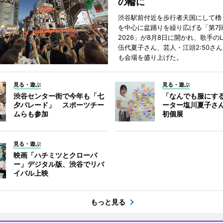
の輪に
渋谷駅前付近を歩行者天国にして櫓
を中心に盆踊りを繰り広げる「第7
2026」が8月8日に開かれ、歌手のL
伍代夏子さん、芸人・江頭2:50さ
も会場を盛り上げた。
見る・遊ぶ
見る・遊ぶ
渋谷センター街で今年も「七
「なんでも服にす
夕パレード」 スポーツチー
ーター塩川夏子さ
ムらも参加
初個展
見る・遊ぶ
映画「ハチミツとクローバ
ー」デジタル版、渋谷でリバ
イバル上映
もっと見る