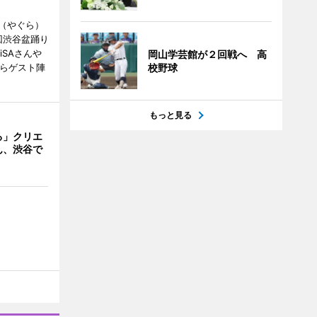
（やぐら）
回渋谷盆踊り
iSAさんや
岡山学芸館が２回戦へ 高
んらゲスト陣
校野球
もっと見る
る」クリエ
ん、渋谷で