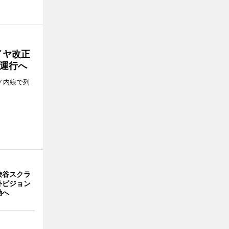
イヤ改正
運行へ
ノ内線で列
渋谷スクラ
外ビジョン
動へ