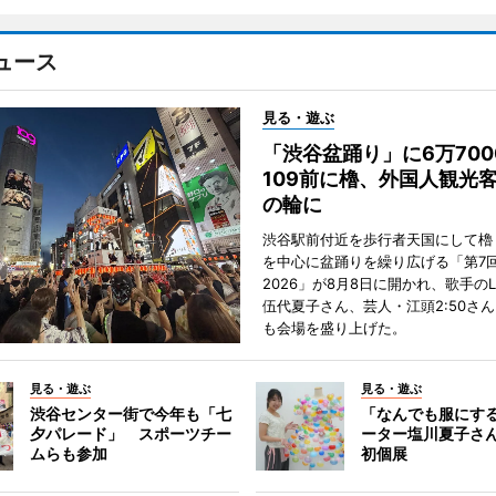
ュース
見る・遊ぶ
「渋谷盆踊り」に6万70
109前に櫓、外国人観光
の輪に
渋谷駅前付近を歩行者天国にして櫓
を中心に盆踊りを繰り広げる「第7
2026」が8月8日に開かれ、歌手のL
伍代夏子さん、芸人・江頭2:50さ
も会場を盛り上げた。
見る・遊ぶ
見る・遊ぶ
渋谷センター街で今年も「七
「なんでも服にす
夕パレード」 スポーツチー
ーター塩川夏子さ
ムらも参加
初個展