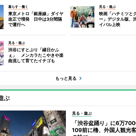
暮らす・働く
見る・遊ぶ
東京メトロ「銀座線」ダイヤ
映画「ハチミツと
改正で増発 日中は3分間隔
ー」デジタル版、
で運行へ
イバル上映
見る・遊ぶ
渋谷にすとぷり「縁日かふ
ぇ」 メンカラたこやきや楽
曲流して育てたイチゴも
もっと見る
遊ぶ
見る・遊ぶ
「渋谷盆踊り」に6万70
109前に櫓、外国人観光