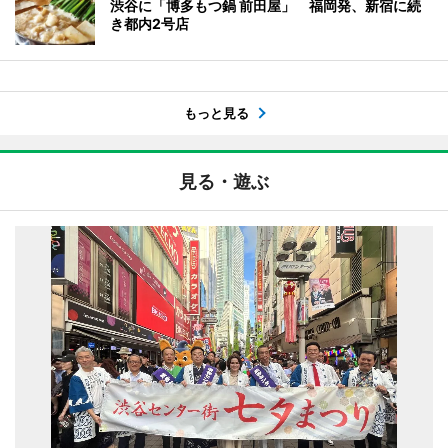
渋谷に「博多もつ鍋 前田屋」 福岡発、新宿に続
き都内2号店
もっと見る
見る・遊ぶ