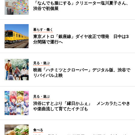
「なんでも服にする」クリエーター塩川夏子さん、
渋谷で初個展
暮らす・働く
東京メトロ「銀座線」ダイヤ改正で増発 日中は3
分間隔で運行へ
見る・遊ぶ
映画「ハチミツとクローバー」デジタル版、渋谷で
リバイバル上映
見る・遊ぶ
渋谷にすとぷり「縁日かふぇ」 メンカラたこやき
や楽曲流して育てたイチゴも
食べる