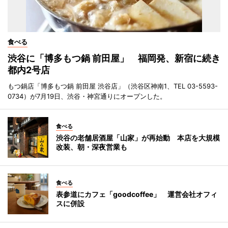
食べる
渋谷に「博多もつ鍋 前田屋」 福岡発、新宿に続き
都内2号店
もつ鍋店「博多もつ鍋 前田屋 渋谷店」（渋谷区神南1、TEL 03-5593-
0734）が7月19日、渋谷・神宮通りにオープンした。
食べる
渋谷の老舗居酒屋「山家」が再始動 本店を大規模
改装、朝・深夜営業も
食べる
表参道にカフェ「goodcoffee」 運営会社オフィ
スに併設