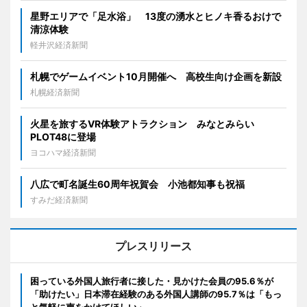
星野エリアで「足水浴」 13度の湧水とヒノキ香るおけで
清涼体験
軽井沢経済新聞
札幌でゲームイベント10月開催へ 高校生向け企画を新設
札幌経済新聞
火星を旅するVR体験アトラクション みなとみらい
PLOT48に登場
ヨコハマ経済新聞
八広で町名誕生60周年祝賀会 小池都知事も祝福
すみだ経済新聞
プレスリリース
困っている外国人旅行者に接した・見かけた会員の95.6％が
「助けたい」日本滞在経験のある外国人講師の95.7％は「もっ
と気軽に声をかけてほしい」