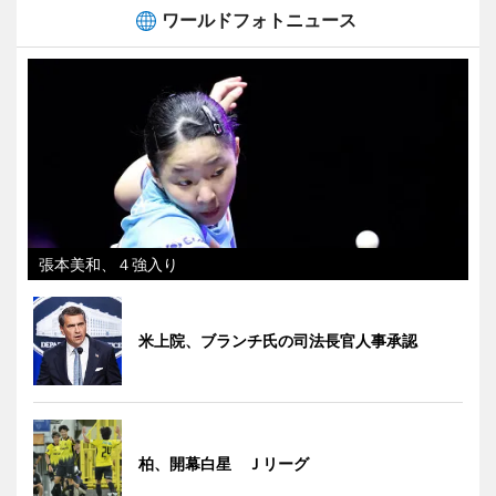
ワールドフォトニュース
張本美和、４強入り
米上院、ブランチ氏の司法長官人事承認
柏、開幕白星 Ｊリーグ