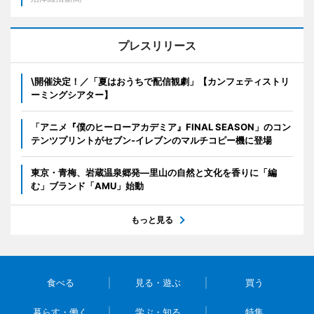
プレスリリース
\開催決定！／「夏はおうちで配信観劇」【カンフェティストリ
ーミングシアター】
「アニメ『僕のヒーローアカデミア』FINAL SEASON」のコン
テンツプリントがセブン‐イレブンのマルチコピー機に登場
東京・青梅、岩蔵温泉郷発―里山の自然と文化を香りに「編
む」ブランド「AMU」始動
もっと見る
食べる
見る・遊ぶ
買う
暮らす・働く
学ぶ・知る
特集