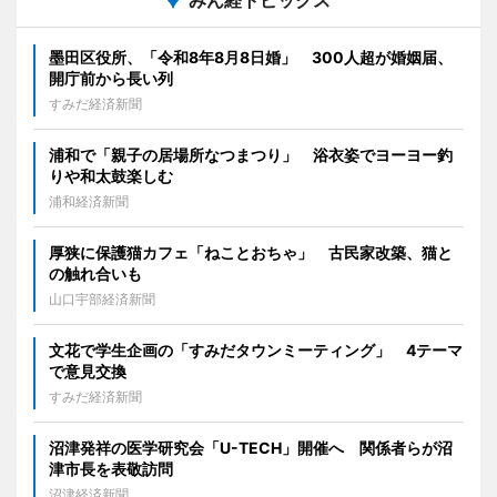
みん経トピックス
墨田区役所、「令和8年8月8日婚」 300人超が婚姻届、
開庁前から長い列
すみだ経済新聞
浦和で「親子の居場所なつまつり」 浴衣姿でヨーヨー釣
りや和太鼓楽しむ
浦和経済新聞
厚狭に保護猫カフェ「ねことおちゃ」 古民家改築、猫と
の触れ合いも
山口宇部経済新聞
文花で学生企画の「すみだタウンミーティング」 4テーマ
で意見交換
すみだ経済新聞
沼津発祥の医学研究会「U-TECH」開催へ 関係者らが沼
津市長を表敬訪問
沼津経済新聞