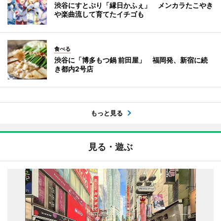
渋谷にすとぷり「縁日かふぇ」 メンカラたこやき
や楽曲流して育てたイチゴも
食べる
渋谷に「博多もつ鍋 前田屋」 福岡発、新宿に続
き都内2号店
もっと見る
見る・遊ぶ