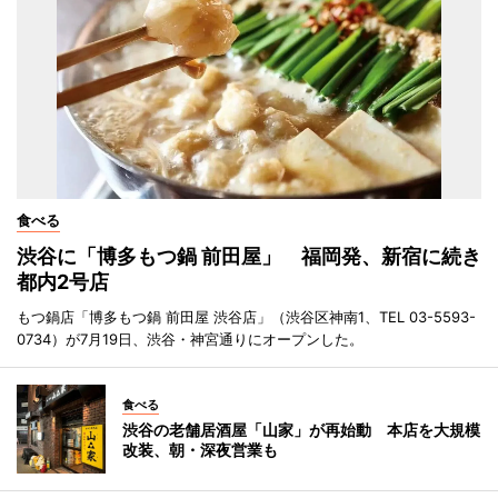
食べる
渋谷に「博多もつ鍋 前田屋」 福岡発、新宿に続き
都内2号店
もつ鍋店「博多もつ鍋 前田屋 渋谷店」（渋谷区神南1、TEL 03-5593-
0734）が7月19日、渋谷・神宮通りにオープンした。
食べる
渋谷の老舗居酒屋「山家」が再始動 本店を大規模
改装、朝・深夜営業も