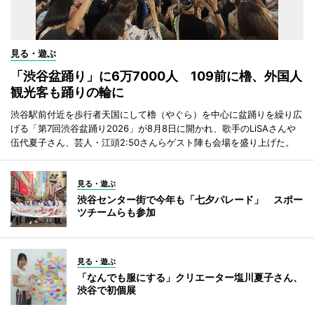
見る・遊ぶ
「渋谷盆踊り」に6万7000人 109前に櫓、外国人
観光客も踊りの輪に
渋谷駅前付近を歩行者天国にして櫓（やぐら）を中心に盆踊りを繰り広
げる「第7回渋谷盆踊り2026」が8月8日に開かれ、歌手のLiSAさんや
伍代夏子さん、芸人・江頭2:50さんらゲスト陣も会場を盛り上げた。
見る・遊ぶ
渋谷センター街で今年も「七夕パレード」 スポー
ツチームらも参加
見る・遊ぶ
「なんでも服にする」クリエーター塩川夏子さん、
渋谷で初個展