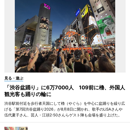
見る・遊ぶ
「渋谷盆踊り」に6万7000人 109前に櫓、外国人
観光客も踊りの輪に
渋谷駅前付近を歩行者天国にして櫓（やぐら）を中心に盆踊りを繰り広
げる「第7回渋谷盆踊り2026」が8月8日に開かれ、歌手のLiSAさんや
伍代夏子さん、芸人・江頭2:50さんらゲスト陣も会場を盛り上げた。