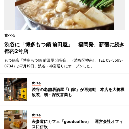
食べる
渋谷に「博多もつ鍋 前田屋」 福岡発、新宿に続き
都内2号店
もつ鍋店「博多もつ鍋 前田屋 渋谷店」（渋谷区神南1、TEL 03-5593-
0734）が7月19日、渋谷・神宮通りにオープンした。
食べる
渋谷の老舗居酒屋「山家」が再始動 本店を大規模
改装、朝・深夜営業も
食べる
表参道にカフェ「goodcoffee」 運営会社オフィ
スに併設