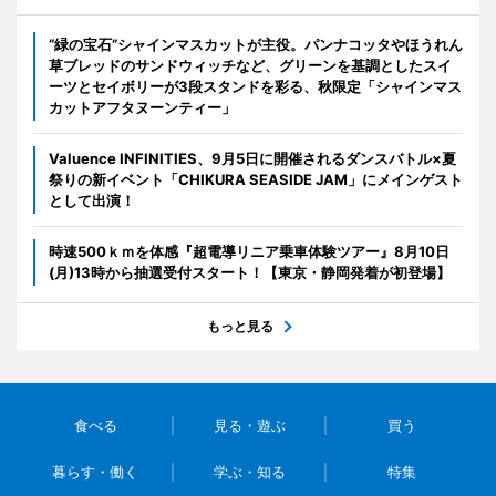
“緑の宝石”シャインマスカットが主役。パンナコッタやほうれん
草ブレッドのサンドウィッチなど、グリーンを基調としたスイ
ーツとセイボリーが3段スタンドを彩る、秋限定「シャインマス
カットアフタヌーンティー」
Valuence INFINITIES、9月5日に開催されるダンスバトル×夏
祭りの新イベント「CHIKURA SEASIDE JAM」にメインゲスト
として出演！
時速500ｋｍを体感『超電導リニア乗車体験ツアー』8月10日
(月)13時から抽選受付スタート！【東京・静岡発着が初登場】
もっと見る
食べる
見る・遊ぶ
買う
暮らす・働く
学ぶ・知る
特集