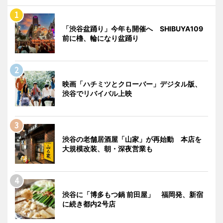
「渋谷盆踊り」今年も開催へ SHIBUYA109
前に櫓、輪になり盆踊り
映画「ハチミツとクローバー」デジタル版、
渋谷でリバイバル上映
渋谷の老舗居酒屋「山家」が再始動 本店を
大規模改装、朝・深夜営業も
渋谷に「博多もつ鍋 前田屋」 福岡発、新宿
に続き都内2号店