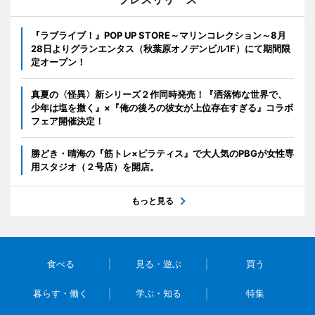
『ラブライブ！』POP UP STORE～マリンコレクション～8月
28日よりグランエンタス（秋葉原オノデンビル1F）にて期間限
定オープン！
真夏の〈怪異〉新シリーズ２作同時発売！『洒落怖な世界で、
少年は塩を撒く』×『俺の後ろの彼女が上位存在すぎる』コラボ
フェア開催決定！
勝どき・晴海の『筋トレ×ピラティス』で大人気のPBGが女性専
用スタジオ（２号店）を開店。
もっと見る
食べる
見る・遊ぶ
買う
暮らす・働く
学ぶ・知る
特集