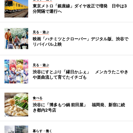
東京メトロ「銀座線」ダイヤ改正で増発 日中は3
分間隔で運行へ
見る・遊ぶ
映画「ハチミツとクローバー」デジタル版、渋谷で
リバイバル上映
見る・遊ぶ
渋谷にすとぷり「縁日かふぇ」 メンカラたこやき
や楽曲流して育てたイチゴも
食べる
渋谷に「博多もつ鍋 前田屋」 福岡発、新宿に続
き都内2号店
暮らす・働く