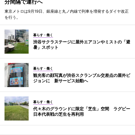
分間隔で運行へ
東京メトロは9月19日、銀座線と丸ノ内線で列車を増発するダイヤ改正
を行う。
暮らす・働く
渋谷サクラステージに屋外エアコンやミストの「避
暑」スポット
暮らす・働く
観光客の顔写真が渋谷スクランブル交差点の屋外ビ
ジョンに 新サービス始動へ
暮らす・働く
代々木のグラウンドに限定「芝生」空間 ラグビー
日本代表戦の芝生を再利用