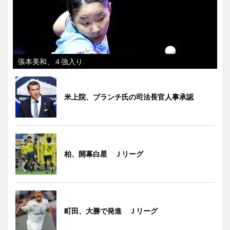
張本美和、４強入り
米上院、ブランチ氏の司法長官人事承認
柏、開幕白星 Ｊリーグ
町田、大勝で発進 Ｊリーグ