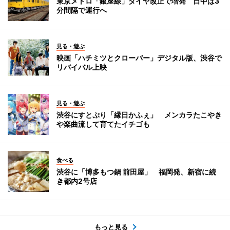
東京メトロ「銀座線」ダイヤ改正で増発 日中は3
分間隔で運行へ
見る・遊ぶ
映画「ハチミツとクローバー」デジタル版、渋谷で
リバイバル上映
見る・遊ぶ
渋谷にすとぷり「縁日かふぇ」 メンカラたこやき
や楽曲流して育てたイチゴも
食べる
渋谷に「博多もつ鍋 前田屋」 福岡発、新宿に続
き都内2号店
もっと見る