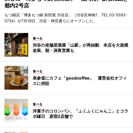
都内2号店
もつ鍋店「博多もつ鍋 前田屋 渋谷店」（渋谷区神南1、TEL 03-5593-
0734）が7月19日、渋谷・神宮通りにオープンした。
食べる
渋谷の老舗居酒屋「山家」が再始動 本店を大規模
改装、朝・深夜営業も
食べる
表参道にカフェ「goodcoffee」 運営会社オフィ
スに併設
食べる
洋菓子のコロンバン、「ふくふくにゃんこ」とコラ
ボ縁日 原宿2店舗で