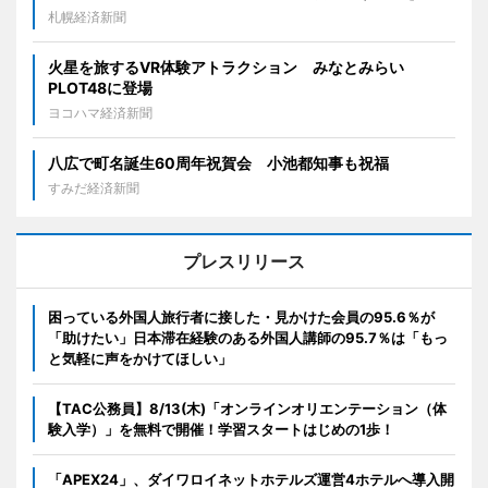
札幌経済新聞
火星を旅するVR体験アトラクション みなとみらい
PLOT48に登場
ヨコハマ経済新聞
八広で町名誕生60周年祝賀会 小池都知事も祝福
すみだ経済新聞
プレスリリース
困っている外国人旅行者に接した・見かけた会員の95.6％が
「助けたい」日本滞在経験のある外国人講師の95.7％は「もっ
と気軽に声をかけてほしい」
【TAC公務員】8/13(木)「オンラインオリエンテーション（体
験入学）」を無料で開催！学習スタートはじめの1歩！
「APEX24」、ダイワロイネットホテルズ運営4ホテルへ導入開