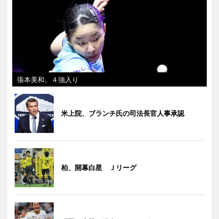
張本美和、４強入り
米上院、ブランチ氏の司法長官人事承認
柏、開幕白星 Ｊリーグ