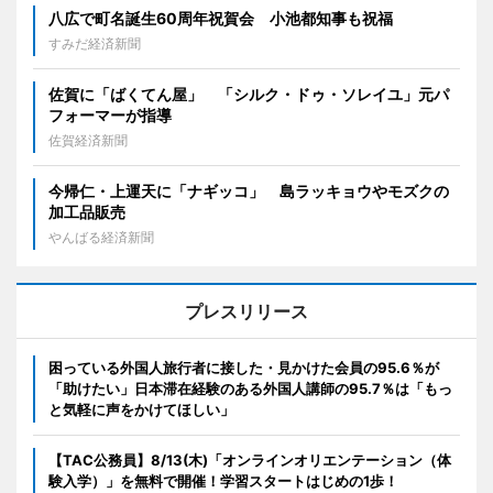
八広で町名誕生60周年祝賀会 小池都知事も祝福
すみだ経済新聞
佐賀に「ばくてん屋」 「シルク・ドゥ・ソレイユ」元パ
フォーマーが指導
佐賀経済新聞
今帰仁・上運天に「ナギッコ」 島ラッキョウやモズクの
加工品販売
やんばる経済新聞
プレスリリース
困っている外国人旅行者に接した・見かけた会員の95.6％が
「助けたい」日本滞在経験のある外国人講師の95.7％は「もっ
と気軽に声をかけてほしい」
【TAC公務員】8/13(木)「オンラインオリエンテーション（体
験入学）」を無料で開催！学習スタートはじめの1歩！