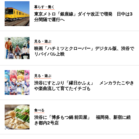
暮らす・働く
東京メトロ「銀座線」ダイヤ改正で増発 日中は3
分間隔で運行へ
見る・遊ぶ
映画「ハチミツとクローバー」デジタル版、渋谷で
リバイバル上映
見る・遊ぶ
渋谷にすとぷり「縁日かふぇ」 メンカラたこやき
や楽曲流して育てたイチゴも
食べる
渋谷に「博多もつ鍋 前田屋」 福岡発、新宿に続
き都内2号店