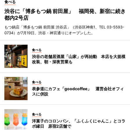
食べる
渋谷に「博多もつ鍋 前田屋」 福岡発、新宿に続き
都内2号店
もつ鍋店「博多もつ鍋 前田屋 渋谷店」（渋谷区神南1、TEL 03-5593-
0734）が7月19日、渋谷・神宮通りにオープンした。
食べる
渋谷の老舗居酒屋「山家」が再始動 本店を大規模
改装、朝・深夜営業も
食べる
表参道にカフェ「goodcoffee」 運営会社オフィ
スに併設
食べる
洋菓子のコロンバン、「ふくふくにゃんこ」とコラ
ボ縁日 原宿2店舗で