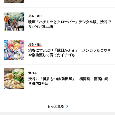
見る・遊ぶ
映画「ハチミツとクローバー」デジタル版、渋谷で
リバイバル上映
見る・遊ぶ
渋谷にすとぷり「縁日かふぇ」 メンカラたこやき
や楽曲流して育てたイチゴも
食べる
渋谷に「博多もつ鍋 前田屋」 福岡発、新宿に続
き都内2号店
もっと見る