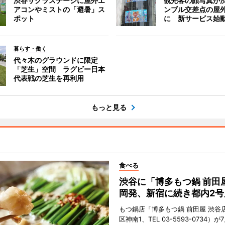
渋谷サクラステージに屋外エ
観光客の顔写真が
アコンやミストの「避暑」ス
ンブル交差点の屋
ポット
に 新サービス始
暮らす・働く
代々木のグラウンドに限定
「芝生」空間 ラグビー日本
代表戦の芝生を再利用
もっと見る
食べる
渋谷に「博多もつ鍋 前田
岡発、新宿に続き都内2号
もつ鍋店「博多もつ鍋 前田屋 渋谷
区神南1、TEL 03-5593-0734）が