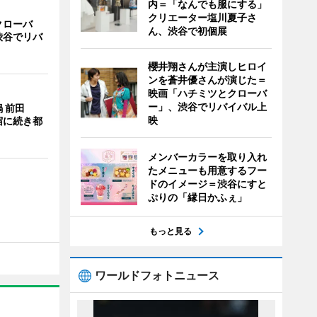
内＝「なんでも服にする」
クリエーター塩川夏子さ
クローバ
ん、渋谷で初個展
渋谷でリバ
櫻井翔さんが主演しヒロイ
ンを蒼井優さんが演じた＝
映画「ハチミツとクローバ
ー」、渋谷でリバイバル上
 前田
映
宿に続き都
メンバーカラーを取り入れ
たメニューも用意するフー
ドのイメージ＝渋谷にすと
ぷりの「縁日かふぇ」
もっと見る
ワールドフォトニュース