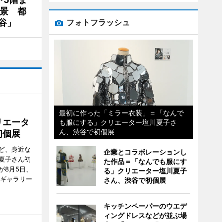
夜景 都
谷」
フォトフラッシュ
最初に作った「ミラー衣装」＝「なんで
リエータ
も服にする」クリエーター塩川夏子さ
ん、渋谷で初個展
初個展
ど、身近な
企業とコラボレーションし
夏子さん初
た作品＝「なんでも服にす
が8月5日、
る」クリエーター塩川夏子
のギャラリー
さん、渋谷で初個展
キッチンペーパーのウエデ
ィングドレスなどが並ぶ場