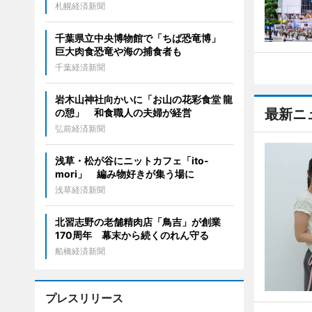
札幌経済新聞
千葉県立中央博物館で「ちば恐竜博」
巨大肉食恐竜や海の捕食者も
千葉経済新聞
岩木山神社向かいに「お山の花彩食堂 龍
最新ニ
の憩」 和食職人の夫婦が経営
弘前経済新聞
浅草・松が谷にニットカフェ「ito-
mori」 編み物好きが集う場に
浅草経済新聞
北習志野の老舗精肉店「鳥吉」が創業
170周年 幕末から続くのれん守る
船橋経済新聞
プレスリリース