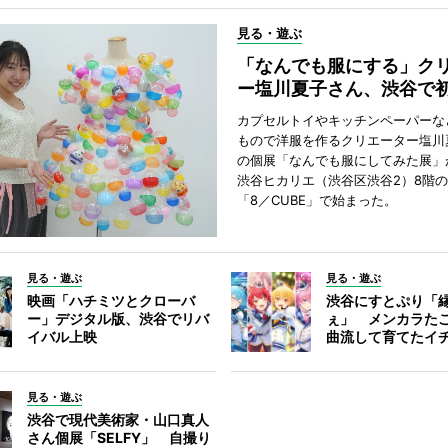
見る・遊ぶ
「なんでも服にする」ク
ー塩川夏子さん、渋谷で
カプセルトイやキッチンペーパーな
もので洋服を作るクリエーター塩川
の個展「なんでも服にしてみた展」
渋谷ヒカリエ（渋谷区渋谷2）8階
「8／CUBE」で始まった。
見る・遊ぶ
見る・遊ぶ
映画「ハチミツとクローバ
渋谷にすとぷり「
ー」デジタル版、渋谷でリバ
ぇ」 メンカラた
イバル上映
曲流して育てたイ
見る・遊ぶ
渋谷で現代美術家・山口真人
さん個展「SELFY」 自撮り