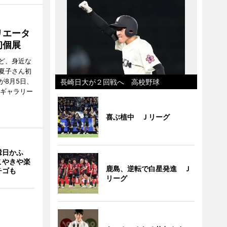
リエータ
初個展
ど、身近な
夏子さん初
が8月5日、
長崎日大が２回戦へ 高校野球
のギャラリー
喜ぶ植中 Ｊリーグ
縁日かふ
こやきや楽
鹿島、逆転で白星発進 Ｊ
チゴも
リーグ