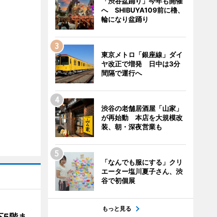
「渋谷盆踊り」今年も開催
へ SHIBUYA109前に櫓、
輪になり盆踊り
東京メトロ「銀座線」ダイ
ヤ改正で増発 日中は3分
間隔で運行へ
渋谷の老舗居酒屋「山家」
が再始動 本店を大規模改
装、朝・深夜営業も
「なんでも服にする」クリ
エーター塩川夏子さん、渋
谷で初個展
もっと見る
下5階ま