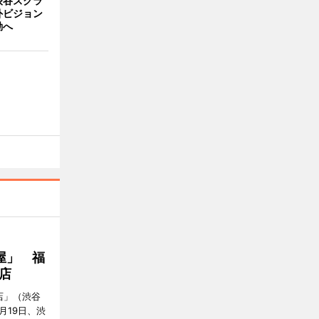
渋谷スクラ
外ビジョン
動へ
屋」 福
店
店」（渋谷
7月19日、渋