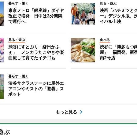
暮らす・働く
見る・遊ぶ
東京メトロ「銀座線」ダイヤ
映画「ハチミツと
改正で増発 日中は3分間隔
ー」デジタル版、
で運行へ
イバル上映
見る・遊ぶ
食べる
渋谷にすとぷり「縁日かふ
渋谷に「博多もつ鍋
ぇ」 メンカラたこやきや楽
屋」 福岡発、新
曲流して育てたイチゴも
内2号店
暮らす・働く
渋谷サクラステージに屋外エ
アコンやミストの「避暑」ス
ポット
もっと見る
遊ぶ