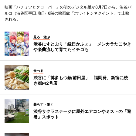
映画「ハチミツとクローバー」の初のデジタル版が8月7日から、渋谷パ
ルコ（渋谷区宇田川町）8階の映画館「ホワイトシネクイント」で上映
される。
見る・遊ぶ
渋谷にすとぷり「縁日かふぇ」 メンカラたこやき
や楽曲流して育てたイチゴも
食べる
渋谷に「博多もつ鍋 前田屋」 福岡発、新宿に続
き都内2号店
暮らす・働く
渋谷サクラステージに屋外エアコンやミストの「避
暑」スポット