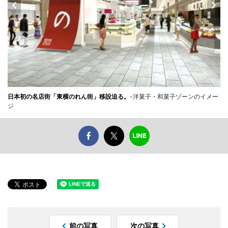
日本初の名店街「東横のれん街」移設迫る。
-洋菓子・和菓子ゾーンのイメー
ジ
前の写真
次の写真