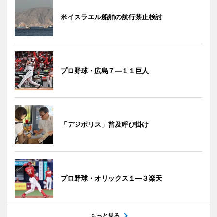
米イスラエル船舶の航行禁止検討
プロ野球・広島７―１１巨人
「デジポリス」普及呼び掛け
プロ野球・オリックス１―３楽天
もっと見る