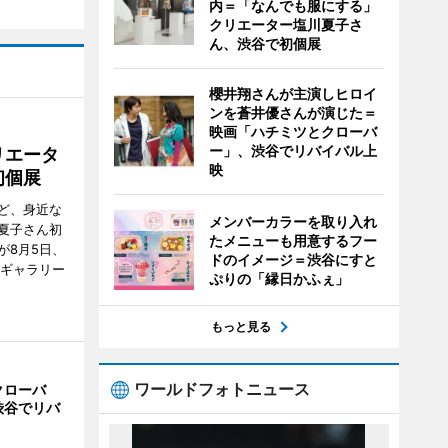
内＝「なんでも服にする」
クリエーター塩川夏子さ
ん、渋谷で初個展
櫻井翔さんが主演しヒロイ
ンを蒼井優さんが演じた＝
映画「ハチミツとクローバ
ー」、渋谷でリバイバル上
リエータ
映
初個展
ど、身近な
メンバーカラーを取り入れ
夏子さん初
たメニューも用意するフー
が8月5日、
ドのイメージ＝渋谷にすと
のギャラリー
ぷりの「縁日かふぇ」
もっと見る
ワールドフォトニュース
クローバ
渋谷でリバ