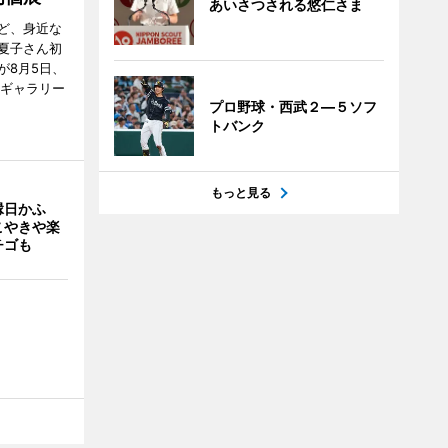
あいさつされる悠仁さま
ど、身近な
夏子さん初
が8月5日、
のギャラリー
プロ野球・西武２―５ソフ
トバンク
もっと見る
縁日かふ
こやきや楽
チゴも