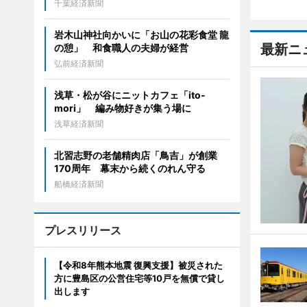
千葉経済新聞
岩木山神社向かいに「お山の花彩食堂 龍
最新ニ
の憩」 和食職人の夫婦が経営
弘前経済新聞
浅草・松が谷にニットカフェ「ito-
mori」 編み物好きが集う場に
浅草経済新聞
北習志野の老舗精肉店「鳥吉」が創業
170周年 幕末から続くのれん守る
船橋経済新聞
プレスリリース
【令和8年熊本地震 復興支援】被災された
方に豊島区の公営住宅等10戸を無償で貸し
出します