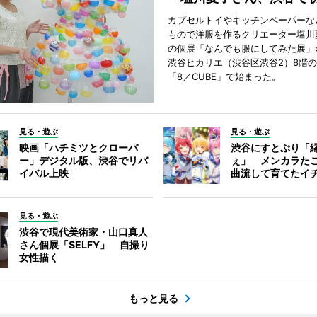
カプセルトイやキッチンペーパーな
もので洋服を作るクリエーター塩川
の個展「なんでも服にしてみた展」
渋谷ヒカリエ（渋谷区渋谷2）8階
「8／CUBE」で始まった。
見る・遊ぶ
見る・遊ぶ
映画「ハチミツとクローバ
渋谷にすとぷり「
ー」デジタル版、渋谷でリバ
ぇ」 メンカラた
イバル上映
曲流して育てたイ
見る・遊ぶ
渋谷で現代美術家・山口真人
さん個展「SELFY」 自撮り
女性描く
もっと見る