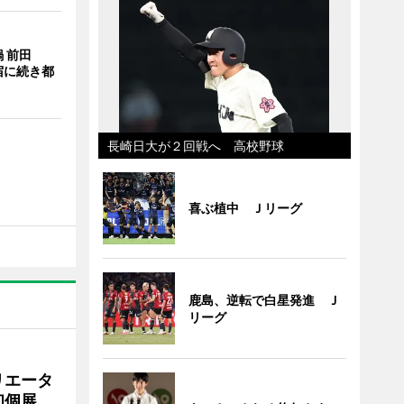
 前田
宿に続き都
長崎日大が２回戦へ 高校野球
喜ぶ植中 Ｊリーグ
鹿島、逆転で白星発進 Ｊ
リーグ
リエータ
初個展