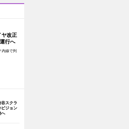
イヤ改正
運行へ
ノ内線で列
渋谷スクラ
外ビジョン
動へ