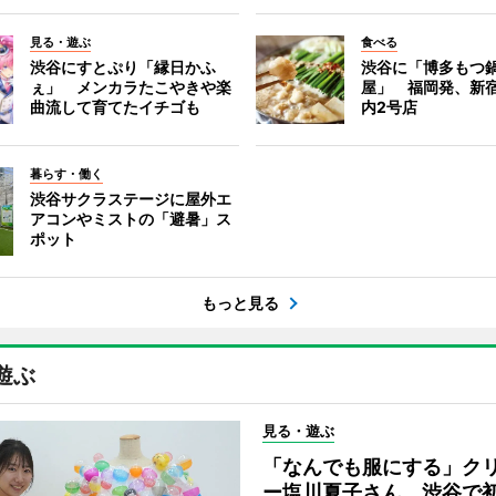
見る・遊ぶ
食べる
渋谷にすとぷり「縁日かふ
渋谷に「博多もつ鍋
ぇ」 メンカラたこやきや楽
屋」 福岡発、新
曲流して育てたイチゴも
内2号店
暮らす・働く
渋谷サクラステージに屋外エ
アコンやミストの「避暑」ス
ポット
もっと見る
遊ぶ
見る・遊ぶ
「なんでも服にする」ク
ー塩川夏子さん、渋谷で