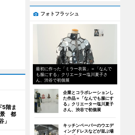
フォトフラッシュ
最初に作った「ミラー衣装」＝「なんで
も服にする」クリエーター塩川夏子さ
ん、渋谷で初個展
企業とコラボレーションし
た作品＝「なんでも服にす
る」クリエーター塩川夏子
下5階ま
さん、渋谷で初個展
夜景 都
谷」
キッチンペーパーのウエデ
ィングドレスなどが並ぶ場