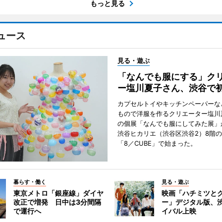
もっと見る
ュース
見る・遊ぶ
「なんでも服にする」ク
ー塩川夏子さん、渋谷で
カプセルトイやキッチンペーパーな
もので洋服を作るクリエーター塩川
の個展「なんでも服にしてみた展」
渋谷ヒカリエ（渋谷区渋谷2）8階
「8／CUBE」で始まった。
暮らす・働く
見る・遊ぶ
東京メトロ「銀座線」ダイヤ
映画「ハチミツと
改正で増発 日中は3分間隔
ー」デジタル版、
で運行へ
イバル上映