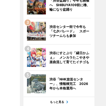
「渋谷盆踊り」今年も開催
へ SHIBUYA109前に櫓、
輪になり盆踊り
渋谷センター街で今年も
「七夕パレード」 スポー
ツチームらも参加
渋谷にすとぷり「縁日かふ
ぇ」 メンカラたこやきや
楽曲流して育てたイチゴも
渋谷「NHK放送センタ
ー」、情報棟完工 2026
年から本格運用へ
もっと見る