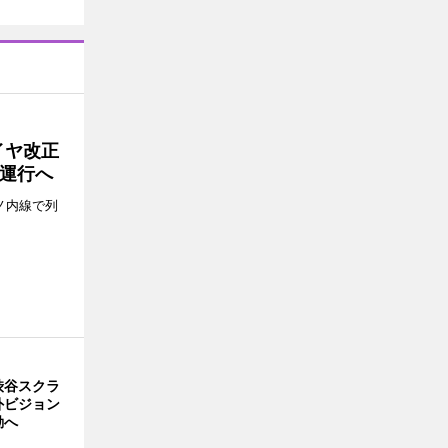
イヤ改正
運行へ
ノ内線で列
渋谷スクラ
外ビジョン
動へ