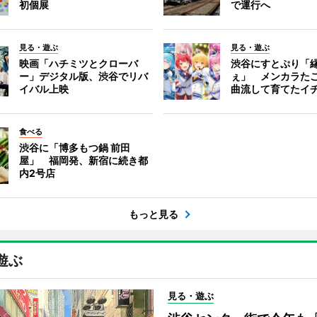
初個展
で運行へ
見る・遊ぶ
見る・遊ぶ
映画「ハチミツとクローバ
渋谷にすとぷり「
ー」デジタル版、渋谷でリバ
ぇ」 メンカラた
イバル上映
曲流して育てたイ
食べる
渋谷に「博多もつ鍋 前田
屋」 福岡発、新宿に続き都
内2号店
もっと見る
遊ぶ
見る・遊ぶ