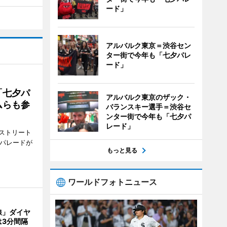
ード」
アルバルク東京＝渋谷セン
ター街で今年も「七夕パレ
ード」
「七夕パ
アルバルク東京のザック・
ムらも参
バランスキー選手＝渋谷セ
ンター街で今年も「七夕パ
レード」
ストリート
でパレードが
もっと見る
ワールドフォトニュース
線」ダイヤ
は3分間隔