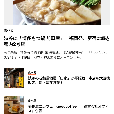
食べる
渋谷に「博多もつ鍋 前田屋」 福岡発、新宿に続き
都内2号店
もつ鍋店「博多もつ鍋 前田屋 渋谷店」（渋谷区神南1、TEL 03-5593-
0734）が7月19日、渋谷・神宮通りにオープンした。
食べる
渋谷の老舗居酒屋「山家」が再始動 本店を大規模
改装、朝・深夜営業も
食べる
表参道にカフェ「goodcoffee」 運営会社オフィ
スに併設