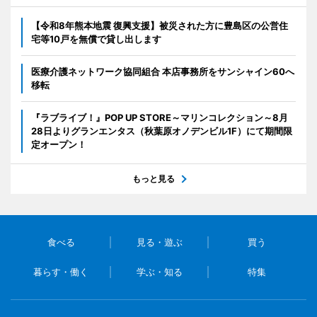
【令和8年熊本地震 復興支援】被災された方に豊島区の公営住
宅等10戸を無償で貸し出します
医療介護ネットワーク協同組合 本店事務所をサンシャイン60へ
移転
『ラブライブ！』POP UP STORE～マリンコレクション～8月
28日よりグランエンタス（秋葉原オノデンビル1F）にて期間限
定オープン！
もっと見る
食べる
見る・遊ぶ
買う
暮らす・働く
学ぶ・知る
特集