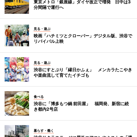
東京メトロ「銀座線」ダイヤ改正で増発 日中は3
分間隔で運行へ
見る・遊ぶ
映画「ハチミツとクローバー」デジタル版、渋谷で
リバイバル上映
見る・遊ぶ
渋谷にすとぷり「縁日かふぇ」 メンカラたこやき
や楽曲流して育てたイチゴも
食べる
渋谷に「博多もつ鍋 前田屋」 福岡発、新宿に続
き都内2号店
暮らす・働く