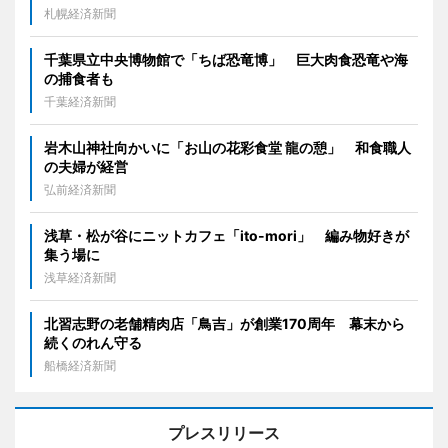
札幌経済新聞
千葉県立中央博物館で「ちば恐竜博」 巨大肉食恐竜や海
の捕食者も
千葉経済新聞
岩木山神社向かいに「お山の花彩食堂 龍の憩」 和食職人
の夫婦が経営
弘前経済新聞
浅草・松が谷にニットカフェ「ito-mori」 編み物好きが
集う場に
浅草経済新聞
北習志野の老舗精肉店「鳥吉」が創業170周年 幕末から
続くのれん守る
船橋経済新聞
プレスリリース