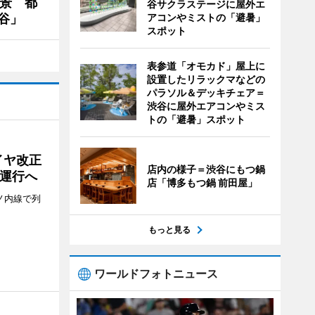
夜景 都
谷サクラステージに屋外エ
アコンやミストの「避暑」
谷」
スポット
表参道「オモカド」屋上に
設置したリラックマなどの
パラソル＆デッキチェア＝
渋谷に屋外エアコンやミス
トの「避暑」スポット
イヤ改正
店内の様子＝渋谷にもつ鍋
運行へ
店「博多もつ鍋 前田屋」
ノ内線で列
もっと見る
ワールドフォトニュース