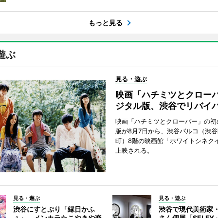
もっと見る
遊ぶ
見る・遊ぶ
映画「ハチミツとクロー
ジタル版、渋谷でリバイ
映画「ハチミツとクローバー」の初
版が8月7日から、渋谷パルコ（渋
町）8階の映画館「ホワイトシネク
上映される。
見る・遊ぶ
見る・遊ぶ
渋谷にすとぷり「縁日かふ
渋谷で現代美術家
ぇ」 メンカラたこやきや楽
さん個展「SELF