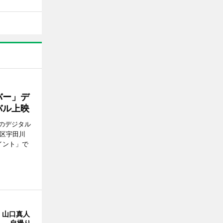
バー」デ
バル上映
のデジタル
谷区宇田川
イント」で
・山口真人
Y」 自撮り