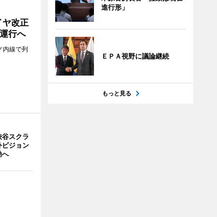
進行形」
イヤ改正
運行へ
ノ内線で列
ＥＰＡ視野に議論継続
もっと見る
渋谷スクラ
外ビジョン
動へ