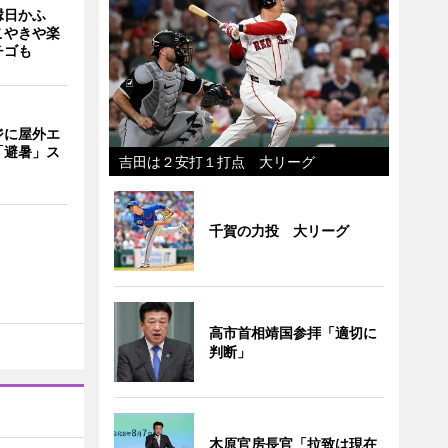
縁日かふ
こやきや楽
チゴも
ジに屋外エ
「避暑」ス
吉田は２安打１打点 大リーグ
千賀の力投 大リーグ
高市首相靖国参拝「適切に
判断」
木原官房長官「拉致は現在