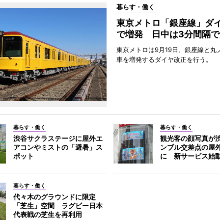
暮らす・働く
東京メトロ「銀座線」ダ
で増発 日中は3分間隔で
東京メトロは9月19日、銀座線と丸
車を増発するダイヤ改正を行う。
暮らす・働く
暮らす・働く
渋谷サクラステージに屋外エ
観光客の顔写真が
アコンやミストの「避暑」ス
ンブル交差点の屋
ポット
に 新サービス始
暮らす・働く
代々木のグラウンドに限定
「芝生」空間 ラグビー日本
代表戦の芝生を再利用