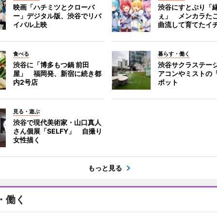
映画「ハチミツとクローバ
渋谷にすとぷり「
ー」デジタル版、渋谷でリバ
ぇ」 メンカラた
イバル上映
曲流して育てたイ
食べる
暮らす・働く
渋谷に「博多もつ鍋 前田
渋谷サクラステー
屋」 福岡発、新宿に続き都
アコンやミストの
内2号店
ポット
見る・遊ぶ
渋谷で現代美術家・山口真人
さん個展「SELFY」 自撮り
女性描く
もっと見る
・働く