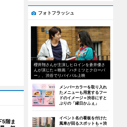
フォトフラッシュ
櫻井翔さんが主演しヒロインを蒼井優さ
んが演じた＝映画「ハチミツとクローバ
ー」、渋谷でリバイバル上映
メンバーカラーを取り入れ
たメニューも用意するフー
ドのイメージ＝渋谷にすと
ぷりの「縁日かふぇ」
イベント名の看板を付けた
下5階ま
風車が回るスポットも＝渋