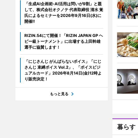
「生成AI企画術-AI活用は問いが9割」と題
して、株式会社オクノテ 代表取締役 清水 覚
氏によるセミナーを2026年9月16日(水)に
開催!!
RIZIN.54にて開催！「RIZIN JAPAN GP ヘ
ビー級トーナメント」に出場する上田幹雄
選手に協賛します！
「にじさんじ がんばらないボイス」「にじ
さんじ 束縛ボイス Vol.2」、「ボイスビジ
ュアルカード」2026年8月14日(金)12時よ
り販売決定！
もっと見る
暮らす