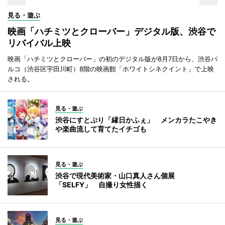
見る・遊ぶ
映画「ハチミツとクローバー」デジタル版、渋谷で
リバイバル上映
映画「ハチミツとクローバー」の初のデジタル版が8月7日から、渋谷パ
ルコ（渋谷区宇田川町）8階の映画館「ホワイトシネクイント」で上映
される。
見る・遊ぶ
渋谷にすとぷり「縁日かふぇ」 メンカラたこやき
や楽曲流して育てたイチゴも
見る・遊ぶ
渋谷で現代美術家・山口真人さん個展
「SELFY」 自撮り女性描く
見る・遊ぶ