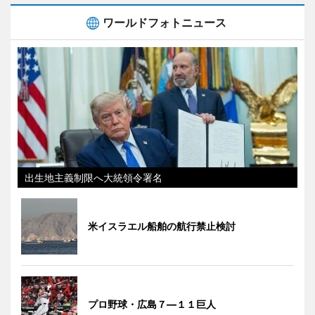
ワールドフォトニュース
出生地主義制限へ大統領令署名
米イスラエル船舶の航行禁止検討
プロ野球・広島７―１１巨人