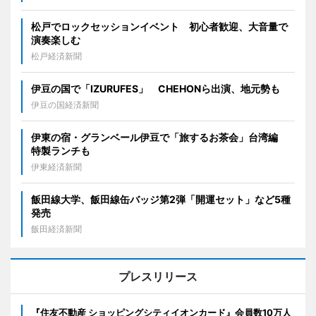
松戸でロックセッションイベント 初心者歓迎、大音量で
演奏楽しむ
松戸経済新聞
伊豆の国で「IZURUFES」 CHEHONら出演、地元勢も
伊豆の国経済新聞
伊東の宿・グランベール伊豆で「旅するお茶会」台湾編
特製ランチも
伊東経済新聞
飯田線大学、飯田線缶バッジ第2弾「開運セット」など5種
発売
飯田経済新聞
プレスリリース
『住友不動産 ショッピングシティイオンカード』会員数10万人