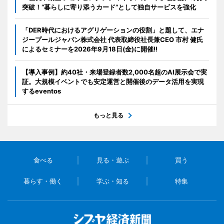
突破！“暮らしに寄り添うカード”として独自サービスを強化
「DER時代におけるアグリゲーションの役割」と題して、エナ
ジープールジャパン株式会社 代表取締役社長兼CEO 市村 健氏
によるセミナーを2026年9月18日(金)に開催!!
【導入事例】約40社・来場登録者数2,000名超のAI展示会で実
証。大規模イベントでも安定運営と開催後のデータ活用を実現
するeventos
もっと見る
食べる
見る・遊ぶ
買う
暮らす・働く
学ぶ・知る
特集