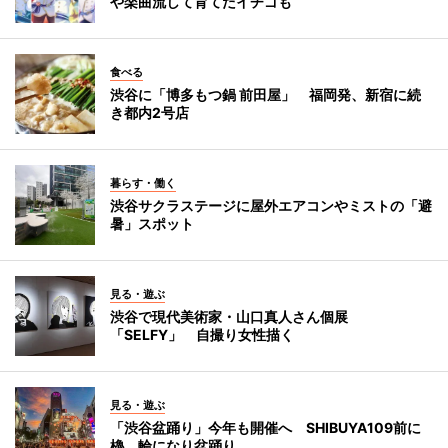
や楽曲流して育てたイチゴも
食べる
渋谷に「博多もつ鍋 前田屋」 福岡発、新宿に続
き都内2号店
暮らす・働く
渋谷サクラステージに屋外エアコンやミストの「避
暑」スポット
見る・遊ぶ
渋谷で現代美術家・山口真人さん個展
「SELFY」 自撮り女性描く
見る・遊ぶ
「渋谷盆踊り」今年も開催へ SHIBUYA109前に
櫓、輪になり盆踊り