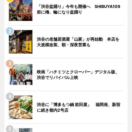
「渋谷盆踊り」今年も開催へ SHIBUYA109
前に櫓、輪になり盆踊り
渋谷の老舗居酒屋「山家」が再始動 本店を
大規模改装、朝・深夜営業も
映画「ハチミツとクローバー」デジタル版、
渋谷でリバイバル上映
渋谷に「博多もつ鍋 前田屋」 福岡発、新宿
に続き都内2号店