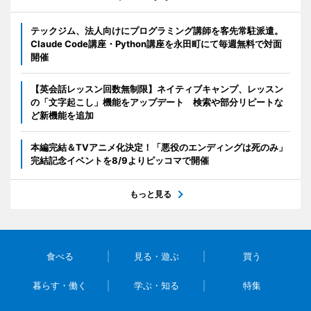
テックジム、法人向けにプログラミング講師を客先常駐派遣。
Claude Code講座・Python講座を永田町にて毎週無料で対面
開催
【英会話レッスン回数無制限】ネイティブキャンプ、レッスン
の「文字起こし」機能をアップデート 検索や部分リピートな
ど新機能を追加
本編完結＆TVアニメ化決定！「悪役のエンディングは死のみ」
完結記念イベントを8/9よりピッコマで開催
もっと見る
食べる
見る・遊ぶ
買う
暮らす・働く
学ぶ・知る
特集