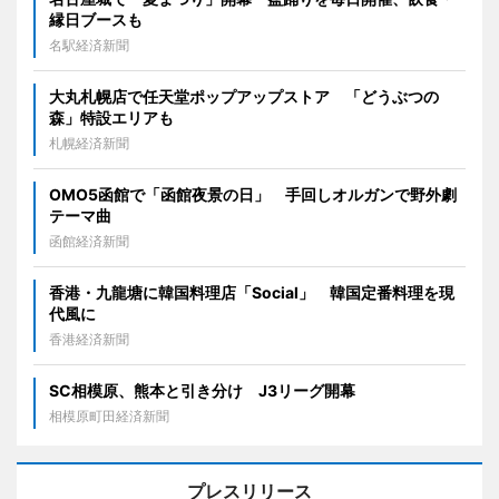
縁日ブースも
名駅経済新聞
大丸札幌店で任天堂ポップアップストア 「どうぶつの
森」特設エリアも
札幌経済新聞
OMO5函館で「函館夜景の日」 手回しオルガンで野外劇
テーマ曲
函館経済新聞
香港・九龍塘に韓国料理店「Social」 韓国定番料理を現
代風に
香港経済新聞
SC相模原、熊本と引き分け J3リーグ開幕
相模原町田経済新聞
プレスリリース