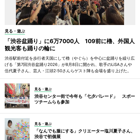
見る・遊ぶ
「渋谷盆踊り」に6万7000人 109前に櫓、外国人
観光客も踊りの輪に
渋谷駅前付近を歩行者天国にして櫓（やぐら）を中心に盆踊りを繰り広
げる「第7回渋谷盆踊り2026」が8月8日に開かれ、歌手のLiSAさんや
伍代夏子さん、芸人・江頭2:50さんらゲスト陣も会場を盛り上げた。
見る・遊ぶ
渋谷センター街で今年も「七夕パレード」 スポー
ツチームらも参加
見る・遊ぶ
「なんでも服にする」クリエーター塩川夏子さん、
渋谷で初個展