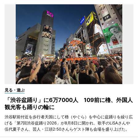
見る・遊ぶ
「渋谷盆踊り」に6万7000人 109前に櫓、外国人
観光客も踊りの輪に
渋谷駅前付近を歩行者天国にして櫓（やぐら）を中心に盆踊りを繰り広
げる「第7回渋谷盆踊り2026」が8月8日に開かれ、歌手のLiSAさんや
伍代夏子さん、芸人・江頭2:50さんらゲスト陣も会場を盛り上げた。