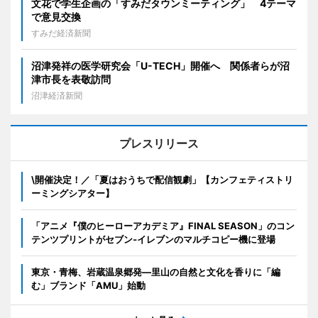
文花で学生企画の「すみだタウンミーティング」 4テーマ
で意見交換
すみだ経済新聞
沼津発祥の医学研究会「U-TECH」開催へ 関係者らが沼
津市長を表敬訪問
沼津経済新聞
プレスリリース
\開催決定！／「夏はおうちで配信観劇」【カンフェティストリ
ーミングシアター】
「アニメ『僕のヒーローアカデミア』FINAL SEASON」のコン
テンツプリントがセブン‐イレブンのマルチコピー機に登場
東京・青梅、岩蔵温泉郷発―里山の自然と文化を香りに「編
む」ブランド「AMU」始動