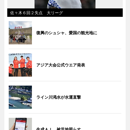
佐々木６回２失点 大リーグ
復興のシュシャ、愛国の観光地に
アジア大会公式ウエア発表
ライン川渇水が水運直撃
生成ＡＩ、被災地照らす