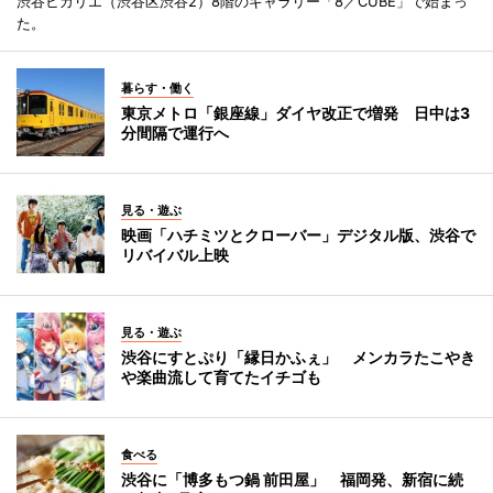
渋谷ヒカリエ（渋谷区渋谷2）8階のギャラリー「8／CUBE」で始まっ
た。
暮らす・働く
東京メトロ「銀座線」ダイヤ改正で増発 日中は3
分間隔で運行へ
見る・遊ぶ
映画「ハチミツとクローバー」デジタル版、渋谷で
リバイバル上映
見る・遊ぶ
渋谷にすとぷり「縁日かふぇ」 メンカラたこやき
や楽曲流して育てたイチゴも
食べる
渋谷に「博多もつ鍋 前田屋」 福岡発、新宿に続