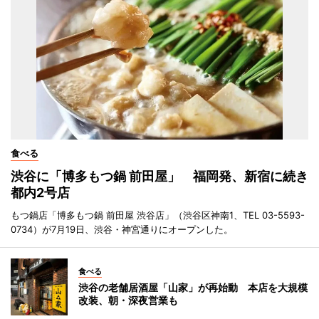
食べる
渋谷に「博多もつ鍋 前田屋」 福岡発、新宿に続き
都内2号店
もつ鍋店「博多もつ鍋 前田屋 渋谷店」（渋谷区神南1、TEL 03-5593-
0734）が7月19日、渋谷・神宮通りにオープンした。
食べる
渋谷の老舗居酒屋「山家」が再始動 本店を大規模
改装、朝・深夜営業も