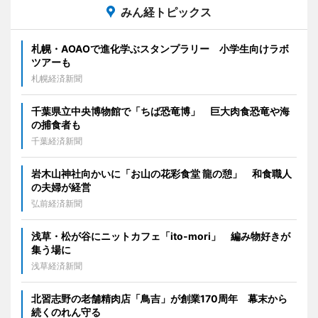
みん経トピックス
札幌・AOAOで進化学ぶスタンプラリー 小学生向けラボ
ツアーも
札幌経済新聞
千葉県立中央博物館で「ちば恐竜博」 巨大肉食恐竜や海
の捕食者も
千葉経済新聞
岩木山神社向かいに「お山の花彩食堂 龍の憩」 和食職人
の夫婦が経営
弘前経済新聞
浅草・松が谷にニットカフェ「ito-mori」 編み物好きが
集う場に
浅草経済新聞
北習志野の老舗精肉店「鳥吉」が創業170周年 幕末から
続くのれん守る