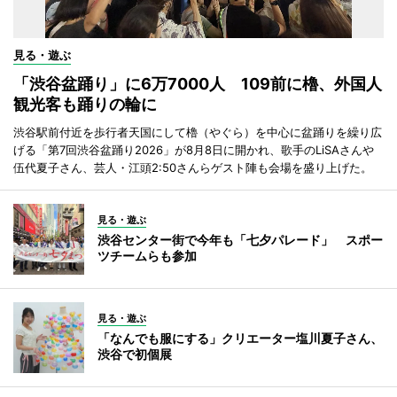
見る・遊ぶ
「渋谷盆踊り」に6万7000人 109前に櫓、外国人
観光客も踊りの輪に
渋谷駅前付近を歩行者天国にして櫓（やぐら）を中心に盆踊りを繰り広
げる「第7回渋谷盆踊り2026」が8月8日に開かれ、歌手のLiSAさんや
伍代夏子さん、芸人・江頭2:50さんらゲスト陣も会場を盛り上げた。
見る・遊ぶ
渋谷センター街で今年も「七夕パレード」 スポー
ツチームらも参加
見る・遊ぶ
「なんでも服にする」クリエーター塩川夏子さん、
渋谷で初個展