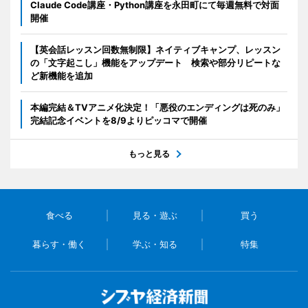
Claude Code講座・Python講座を永田町にて毎週無料で対面
開催
【英会話レッスン回数無制限】ネイティブキャンプ、レッスン
の「文字起こし」機能をアップデート 検索や部分リピートな
ど新機能を追加
本編完結＆TVアニメ化決定！「悪役のエンディングは死のみ」
完結記念イベントを8/9よりピッコマで開催
もっと見る
食べる
見る・遊ぶ
買う
暮らす・働く
学ぶ・知る
特集