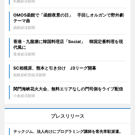
札幌経済新聞
OMO5函館で「函館夜景の日」 手回しオルガンで野外劇
テーマ曲
函館経済新聞
香港・九龍塘に韓国料理店「Social」 韓国定番料理を現
代風に
香港経済新聞
SC相模原、熊本と引き分け J3リーグ開幕
相模原町田経済新聞
関門海峡花火大会、無料エリアなしの門司側をライブ配信
小倉経済新聞
プレスリリース
テックジム、法人向けにプログラミング講師を客先常駐派遣。