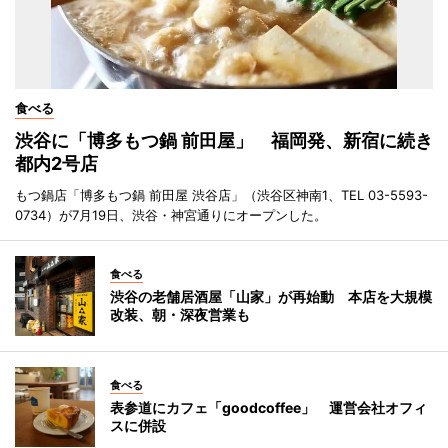
食べる
渋谷に「博多もつ鍋 前田屋」 福岡発、新宿に続き
都内2号店
もつ鍋店「博多もつ鍋 前田屋 渋谷店」（渋谷区神南1、TEL 03-5593-
0734）が7月19日、渋谷・神宮通りにオープンした。
食べる
渋谷の老舗居酒屋「山家」が再始動 本店を大規模
改装、朝・深夜営業も
食べる
表参道にカフェ「goodcoffee」 運営会社オフィ
スに併設