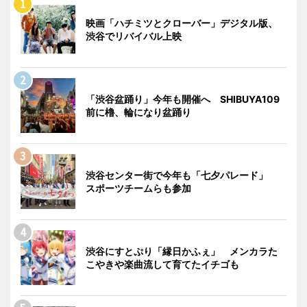
映画「ハチミツとクローバー」デジタル版、
渋谷でリバイバル上映
「渋谷盆踊り」今年も開催へ SHIBUYA109
前に櫓、輪になり盆踊り
渋谷センター街で今年も「七夕パレード」
スポーツチームらも参加
渋谷にすとぷり「縁日かふぇ」 メンカラた
こやきや楽曲流して育てたイチゴも