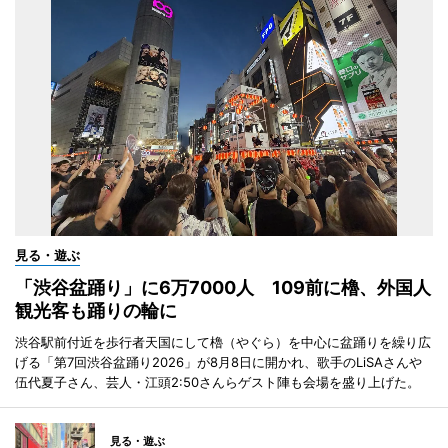
見る・遊ぶ
「渋谷盆踊り」に6万7000人 109前に櫓、外国人
観光客も踊りの輪に
渋谷駅前付近を歩行者天国にして櫓（やぐら）を中心に盆踊りを繰り広
げる「第7回渋谷盆踊り2026」が8月8日に開かれ、歌手のLiSAさんや
伍代夏子さん、芸人・江頭2:50さんらゲスト陣も会場を盛り上げた。
見る・遊ぶ