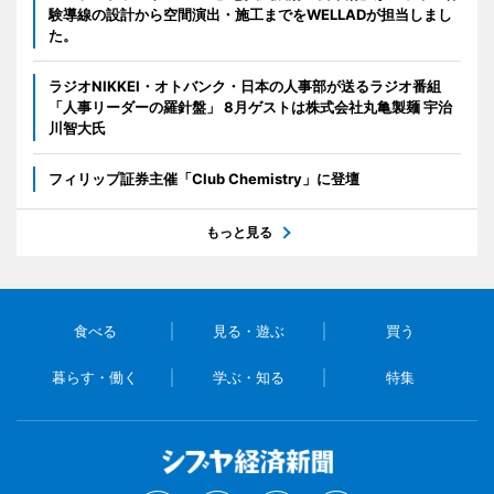
験導線の設計から空間演出・施工までをWELLADが担当しまし
た。
ラジオNIKKEI・オトバンク・日本の人事部が送るラジオ番組
「人事リーダーの羅針盤」 8月ゲストは株式会社丸亀製麺 宇治
川智大氏
フィリップ証券主催「Club Chemistry」に登壇
もっと見る
食べる
見る・遊ぶ
買う
暮らす・働く
学ぶ・知る
特集