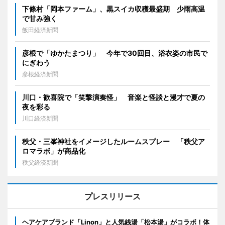
下條村「岡本ファーム」、黒スイカ収穫最盛期 少雨高温
で甘み強く
飯田経済新聞
彦根で「ゆかたまつり」 今年で30回目、浴衣姿の市民で
にぎわう
彦根経済新聞
川口・歓喜院で「笑撃演奏怪」 音楽と怪談と漫才で夏の
夜を彩る
川口経済新聞
秩父・三峯神社をイメージしたルームスプレー 「秩父ア
ロマラボ」が商品化
秩父経済新聞
プレスリリース
ヘアケアブランド「Linon」と人気銭湯「松本湯」がコラボ！体