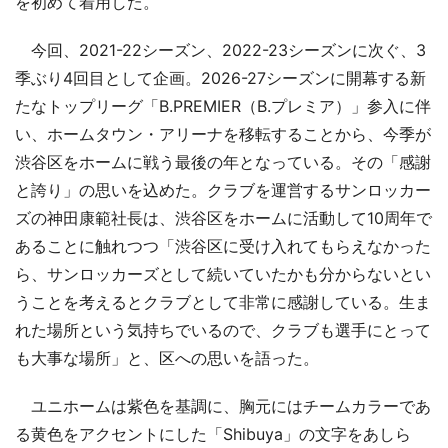
を初めて着用した。
今回、2021-22シーズン、2022-23シーズンに次ぐ、3
季ぶり4回目として企画。2026-27シーズンに開幕する新
たなトップリーグ「B.PREMIER（B.プレミア）」参入に伴
い、ホームタウン・アリーナを移転することから、今季が
渋谷区をホームに戦う最後の年となっている。その「感謝
と誇り」の思いを込めた。クラブを運営するサンロッカー
ズの神田康範社長は、渋谷区をホームに活動して10周年で
あることに触れつつ「渋谷区に受け入れてもらえなかった
ら、サンロッカーズとして続いていたかも分からないとい
うことを考えるとクラブとして非常に感謝している。生ま
れた場所という気持ちでいるので、クラブも選手にとって
も大事な場所」と、区への思いを語った。
ユニホームは紫色を基調に、胸元にはチームカラーであ
る黄色をアクセントにした「Shibuya」の文字をあしら