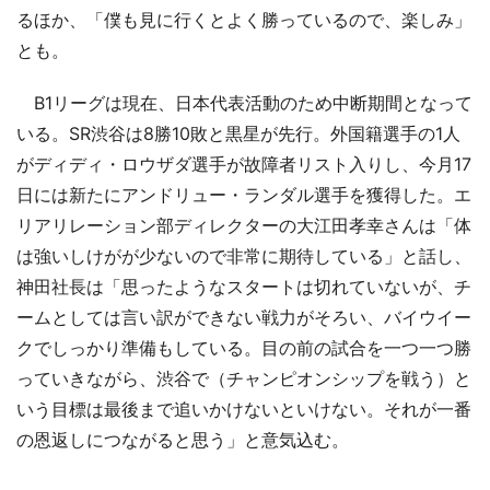
るほか、「僕も見に行くとよく勝っているので、楽しみ」
とも。
B1リーグは現在、日本代表活動のため中断期間となって
いる。SR渋谷は8勝10敗と黒星が先行。外国籍選手の1人
がディディ・ロウザダ選手が故障者リスト入りし、今月17
日には新たにアンドリュー・ランダル選手を獲得した。エ
リアリレーション部ディレクターの大江田孝幸さんは「体
は強いしけがが少ないので非常に期待している」と話し、
神田社長は「思ったようなスタートは切れていないが、チ
ームとしては言い訳ができない戦力がそろい、バイウイー
クでしっかり準備もしている。目の前の試合を一つ一つ勝
っていきながら、渋谷で（チャンピオンシップを戦う）と
いう目標は最後まで追いかけないといけない。それが一番
の恩返しにつながると思う」と意気込む。