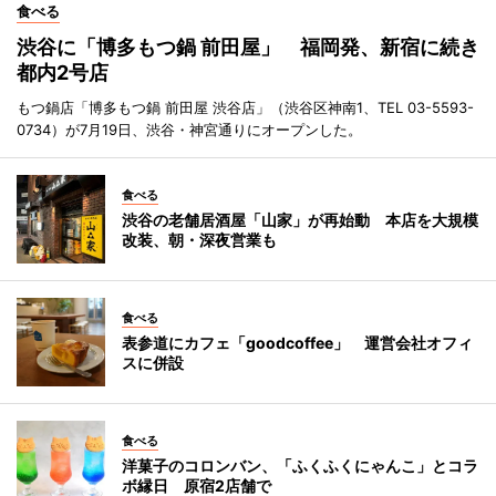
食べる
渋谷に「博多もつ鍋 前田屋」 福岡発、新宿に続き
都内2号店
もつ鍋店「博多もつ鍋 前田屋 渋谷店」（渋谷区神南1、TEL 03-5593-
0734）が7月19日、渋谷・神宮通りにオープンした。
食べる
渋谷の老舗居酒屋「山家」が再始動 本店を大規模
改装、朝・深夜営業も
食べる
表参道にカフェ「goodcoffee」 運営会社オフィ
スに併設
食べる
洋菓子のコロンバン、「ふくふくにゃんこ」とコラ
ボ縁日 原宿2店舗で