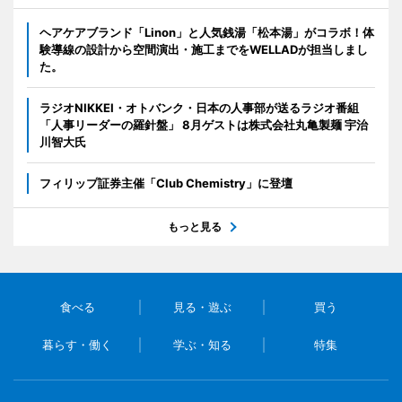
ヘアケアブランド「Linon」と人気銭湯「松本湯」がコラボ！体
験導線の設計から空間演出・施工までをWELLADが担当しまし
た。
ラジオNIKKEI・オトバンク・日本の人事部が送るラジオ番組
「人事リーダーの羅針盤」 8月ゲストは株式会社丸亀製麺 宇治
川智大氏
フィリップ証券主催「Club Chemistry」に登壇
もっと見る
食べる
見る・遊ぶ
買う
暮らす・働く
学ぶ・知る
特集