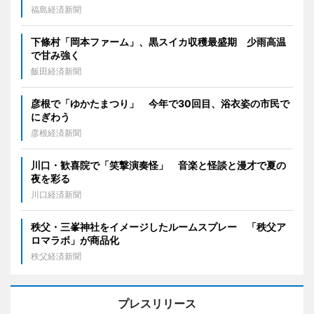
福島経済新聞
下條村「岡本ファーム」、黒スイカ収穫最盛期 少雨高温
で甘み強く
飯田経済新聞
彦根で「ゆかたまつり」 今年で30回目、浴衣姿の市民で
にぎわう
彦根経済新聞
川口・歓喜院で「笑撃演奏怪」 音楽と怪談と漫才で夏の
夜を彩る
川口経済新聞
秩父・三峯神社をイメージしたルームスプレー 「秩父ア
ロマラボ」が商品化
秩父経済新聞
プレスリリース