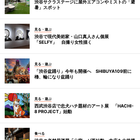
渋谷サクラステージに屋外エアコンやミストの「避
暑」スポット
見る・遊ぶ
渋谷で現代美術家・山口真人さん個展
「SELFY」 自撮り女性描く
見る・遊ぶ
「渋谷盆踊り」今年も開催へ SHIBUYA109前に
櫓、輪になり盆踊り
見る・遊ぶ
西武渋谷店で忠犬ハチ題材のアート展 「HACHI-
8 PROJECT」始動
食べる