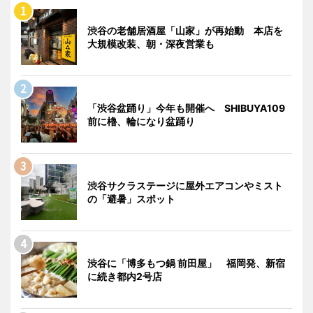
渋谷の老舗居酒屋「山家」が再始動 本店を
大規模改装、朝・深夜営業も
「渋谷盆踊り」今年も開催へ SHIBUYA109
前に櫓、輪になり盆踊り
渋谷サクラステージに屋外エアコンやミスト
の「避暑」スポット
渋谷に「博多もつ鍋 前田屋」 福岡発、新宿
に続き都内2号店