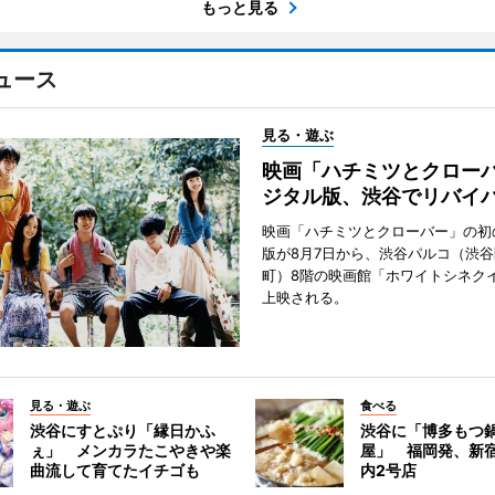
もっと見る
ュース
見る・遊ぶ
映画「ハチミツとクロー
ジタル版、渋谷でリバイ
映画「ハチミツとクローバー」の初
版が8月7日から、渋谷パルコ（渋
町）8階の映画館「ホワイトシネク
上映される。
見る・遊ぶ
食べる
渋谷にすとぷり「縁日かふ
渋谷に「博多もつ鍋
ぇ」 メンカラたこやきや楽
屋」 福岡発、新
曲流して育てたイチゴも
内2号店