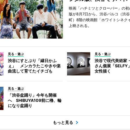
映画「ハチミツとクローバー」の初
版が8月7日から、渋谷パルコ（渋
町）8階の映画館「ホワイトシネク
上映される。
見る・遊ぶ
見る・遊ぶ
渋谷にすとぷり「縁日かふ
渋谷で現代美術家
ぇ」 メンカラたこやきや楽
さん個展「SELF
曲流して育てたイチゴも
女性描く
見る・遊ぶ
「渋谷盆踊り」今年も開催
へ SHIBUYA109前に櫓、輪
になり盆踊り
もっと見る