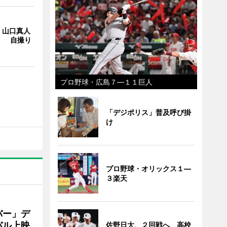
・山口真人
Y」 自撮り
プロ野球・広島７―１１巨人
「デジポリス」普及呼び掛
け
プロ野球・オリックス１―
３楽天
バー」デ
バル上映
佐野日大、２回戦へ 高校