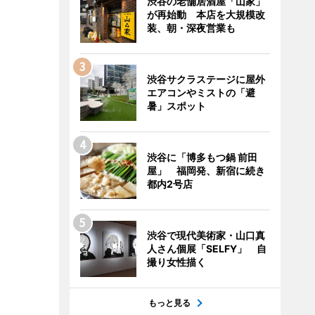
渋谷の老舗居酒屋「山家」
が再始動 本店を大規模改
装、朝・深夜営業も
渋谷サクラステージに屋外
エアコンやミストの「避
暑」スポット
渋谷に「博多もつ鍋 前田
屋」 福岡発、新宿に続き
都内2号店
渋谷で現代美術家・山口真
人さん個展「SELFY」 自
撮り女性描く
もっと見る