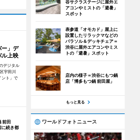
谷サクラステージに屋外エ
アコンやミストの「避暑」
スポット
表参道「オモカド」屋上に
設置したリラックマなどの
パラソル＆デッキチェア＝
渋谷に屋外エアコンやミス
バー」デ
トの「避暑」スポット
バル上映
のデジタル
谷区宇田川
店内の様子＝渋谷にもつ鍋
イント」で
店「博多もつ鍋 前田屋」
もっと見る
ワールドフォトニュース
 前田
宿に続き都