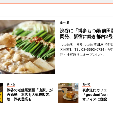
食べる
渋谷に「博多もつ鍋 前田
岡発、新宿に続き都内2号
もつ鍋店「博多もつ鍋 前田屋 渋谷
区神南1、TEL 03-5593-0734）が
谷・神宮通りにオープンした。
食べる
食べる
渋谷の老舗居酒屋「山家」が
表参道にカフェ
再始動 本店を大規模改装、
「goodcoffee
朝・深夜営業も
オフィスに併設