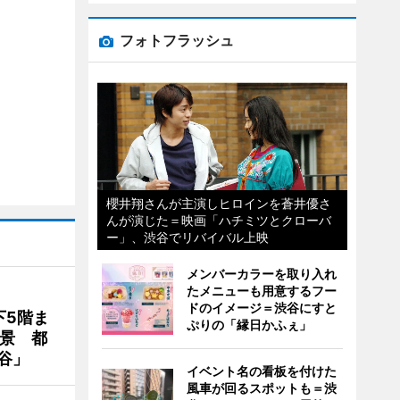
フォトフラッシュ
櫻井翔さんが主演しヒロインを蒼井優さ
んが演じた＝映画「ハチミツとクローバ
ー」、渋谷でリバイバル上映
メンバーカラーを取り入れ
たメニューも用意するフー
ドのイメージ＝渋谷にすと
下5階ま
ぷりの「縁日かふぇ」
夜景 都
谷」
イベント名の看板を付けた
風車が回るスポットも＝渋