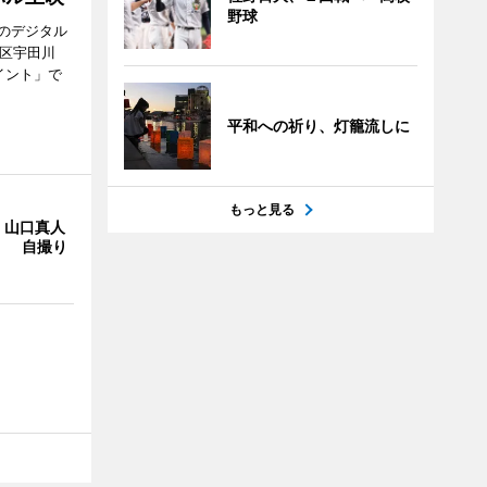
野球
のデジタル
谷区宇田川
イント」で
平和への祈り、灯籠流しに
もっと見る
・山口真人
Y」 自撮り