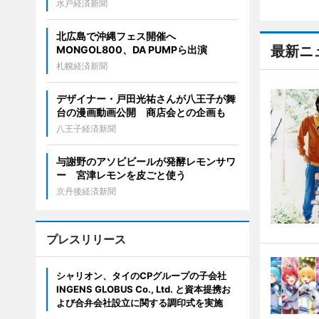
水戸経済新聞
北広島で沖縄フェス開催へ
最新ニ
MONGOL800、DA PUMPら出演
札幌経済新聞
デザイナー・戸田光祐さんが八王子が舞
台の漫画動画公開 商店会との企画も
八王子経済新聞
与謝野のアソビビールが発酵レモンサワ
ー 宮津レモンを皮ごと使う
京丹後経済新聞
プレスリリース
シャリオン、タイのCPグループの子会社
INGENS GLOBUS Co., Ltd. と資本提携お
よび合弁会社設立に関する調印式を実施