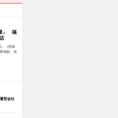
屋」 福
店
店」（渋谷
7月19日、渋
」 運営会社