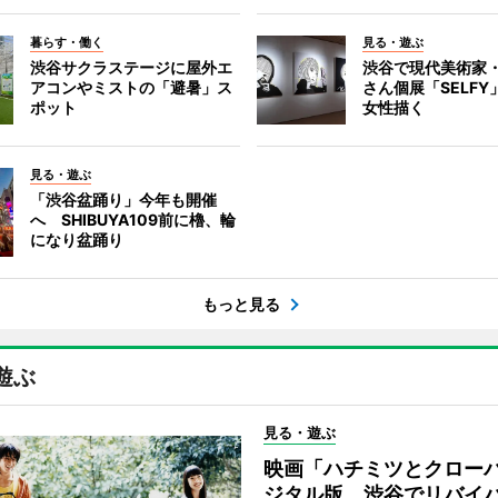
暮らす・働く
見る・遊ぶ
渋谷サクラステージに屋外エ
渋谷で現代美術家
アコンやミストの「避暑」ス
さん個展「SELF
ポット
女性描く
見る・遊ぶ
「渋谷盆踊り」今年も開催
へ SHIBUYA109前に櫓、輪
になり盆踊り
もっと見る
遊ぶ
見る・遊ぶ
映画「ハチミツとクロー
ジタル版、渋谷でリバイ