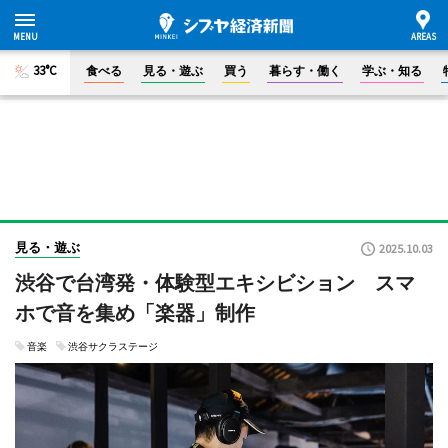
33°C
食べる
見る・遊ぶ
買う
暮らす・働く
学ぶ・知る
見る・遊ぶ
2025.10.03
渋谷で台湾発・体験型エキシビション スマ
ホで音を集め「楽器」制作
音楽
渋谷サクラステージ