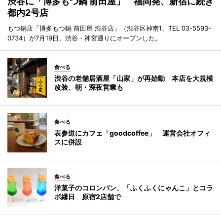
渋谷に「博多もつ鍋 前田屋」 福岡発、新宿に続き
都内2号店
もつ鍋店「博多もつ鍋 前田屋 渋谷店」（渋谷区神南1、TEL 03-5593-
0734）が7月19日、渋谷・神宮通りにオープンした。
食べる
渋谷の老舗居酒屋「山家」が再始動 本店を大規模
改装、朝・深夜営業も
食べる
表参道にカフェ「goodcoffee」 運営会社オフィ
スに併設
食べる
洋菓子のコロンバン、「ふくふくにゃんこ」とコラ
ボ縁日 原宿2店舗で