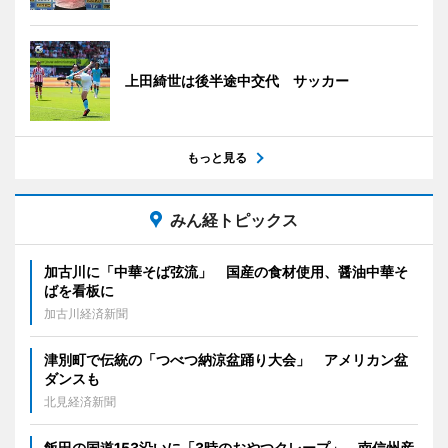
上田綺世は後半途中交代 サッカー
もっと見る
みん経トピックス
加古川に「中華そば弦流」 国産の食材使用、醤油中華そ
ばを看板に
加古川経済新聞
津別町で伝統の「つべつ納涼盆踊り大会」 アメリカン盆
ダンスも
北見経済新聞
飯田の国道153沿いに「3時のおやつクレープ」 南信州産