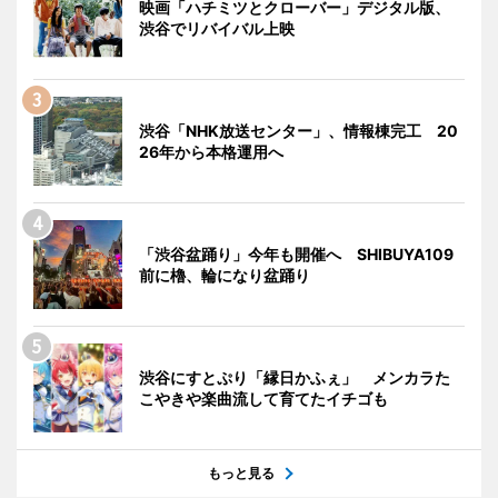
映画「ハチミツとクローバー」デジタル版、
渋谷でリバイバル上映
渋谷「NHK放送センター」、情報棟完工 20
26年から本格運用へ
「渋谷盆踊り」今年も開催へ SHIBUYA109
前に櫓、輪になり盆踊り
渋谷にすとぷり「縁日かふぇ」 メンカラた
こやきや楽曲流して育てたイチゴも
もっと見る