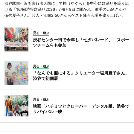
渋谷駅前付近を歩行者天国にして櫓（やぐら）を中心に盆踊りを繰り広
げる「第7回渋谷盆踊り2026」が8月8日に開かれ、歌手のLiSAさんや
伍代夏子さん、芸人・江頭2:50さんらゲスト陣も会場を盛り上げた。
見る・遊ぶ
渋谷センター街で今年も「七夕パレード」 スポー
ツチームらも参加
見る・遊ぶ
「なんでも服にする」クリエーター塩川夏子さん、
渋谷で初個展
見る・遊ぶ
映画「ハチミツとクローバー」デジタル版、渋谷で
リバイバル上映