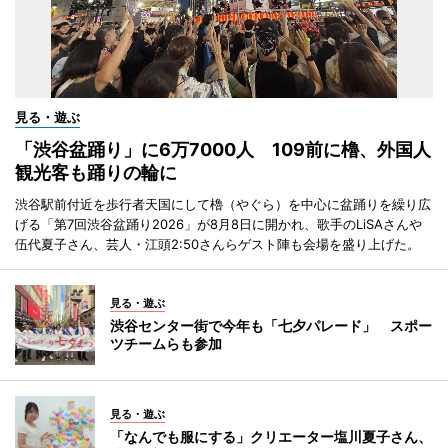
見る・遊ぶ
「渋谷盆踊り」に6万7000人 109前に櫓、外国人
観光客も踊りの輪に
渋谷駅前付近を歩行者天国にして櫓（やぐら）を中心に盆踊りを繰り広
げる「第7回渋谷盆踊り2026」が8月8日に開かれ、歌手のLiSAさんや
伍代夏子さん、芸人・江頭2:50さんらゲスト陣も会場を盛り上げた。
見る・遊ぶ
渋谷センター街で今年も「七夕パレード」 スポー
ツチームらも参加
見る・遊ぶ
「なんでも服にする」クリエーター塩川夏子さん、