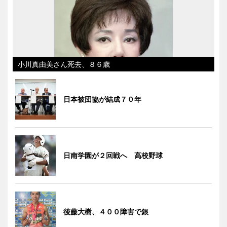
小川真由美さん死去、８６歳
日本被団協が結成７０年
日南学園が２回戦へ 高校野球
後藤大樹、４００障害で銀