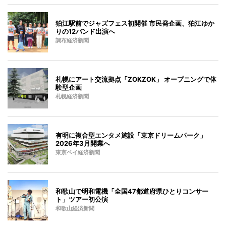
狛江駅前でジャズフェス初開催 市民発企画、狛江ゆか
りの12バンド出演へ
調布経済新聞
札幌にアート交流拠点「ZOKZOK」 オープニングで体
験型企画
札幌経済新聞
有明に複合型エンタメ施設「東京ドリームパーク」
2026年3月開業へ
東京ベイ経済新聞
和歌山で明和電機「全国47都道府県ひとりコンサー
ト」ツアー初公演
和歌山経済新聞