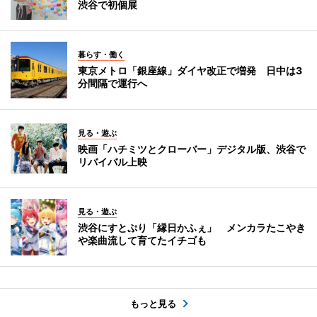
渋谷で初個展
暮らす・働く
東京メトロ「銀座線」ダイヤ改正で増発 日中は3
分間隔で運行へ
見る・遊ぶ
映画「ハチミツとクローバー」デジタル版、渋谷で
リバイバル上映
見る・遊ぶ
渋谷にすとぷり「縁日かふぇ」 メンカラたこやき
や楽曲流して育てたイチゴも
もっと見る