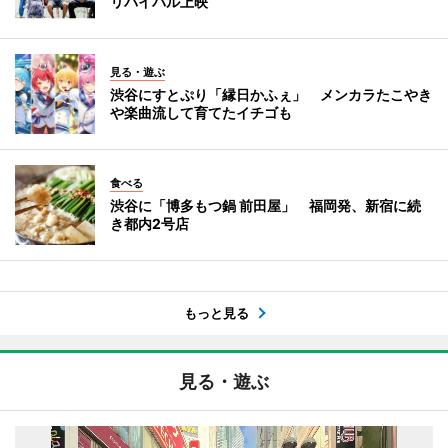
リバイバル上映
見る・遊ぶ
渋谷にすとぷり「縁日かふぇ」 メンカラたこやき
や楽曲流して育てたイチゴも
食べる
渋谷に「博多もつ鍋 前田屋」 福岡発、新宿に続
き都内2号店
もっと見る
見る・遊ぶ