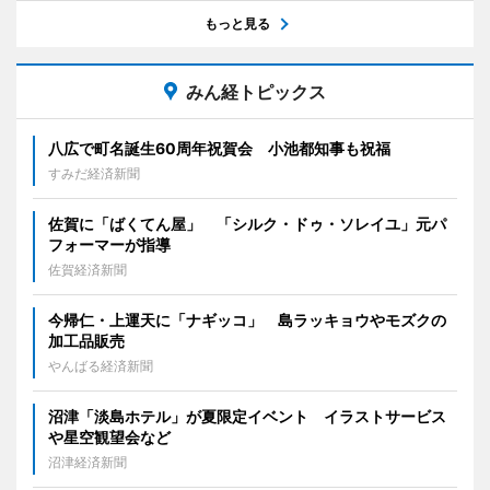
もっと見る
みん経トピックス
八広で町名誕生60周年祝賀会 小池都知事も祝福
すみだ経済新聞
佐賀に「ばくてん屋」 「シルク・ドゥ・ソレイユ」元パ
フォーマーが指導
佐賀経済新聞
今帰仁・上運天に「ナギッコ」 島ラッキョウやモズクの
加工品販売
やんばる経済新聞
沼津「淡島ホテル」が夏限定イベント イラストサービス
や星空観望会など
沼津経済新聞