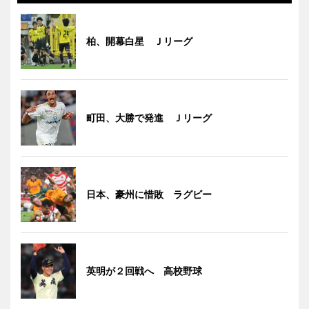
柏、開幕白星 Ｊリーグ
町田、大勝で発進 Ｊリーグ
日本、豪州に惜敗 ラグビー
英明が２回戦へ 高校野球